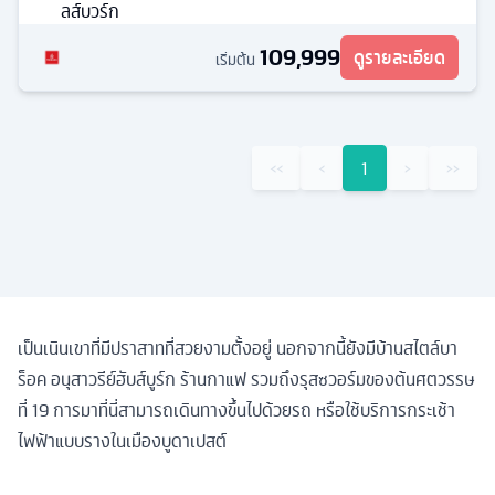
ลส์บวร์ก
109,999
ดูรายละเอียด
เริ่มต้น
‹‹
‹
1
›
››
เป็นเนินเขาที่มีปราสาทที่สวยงามตั้งอยู่ นอกจากนี้ยังมีบ้านสไตล์บา
ร็อค อนุสาวรีย์ฮับส์บูร์ก ร้านกาแฟ รวมถึงรุสซวอร์มของต้นศตวรรษ
ที่ 19 การมาที่นี่สามารถเดินทางขึ้นไปด้วยรถ หรือใช้บริการกระเช้า
ไฟฟ้าแบบรางในเมืองบูดาเปสต์