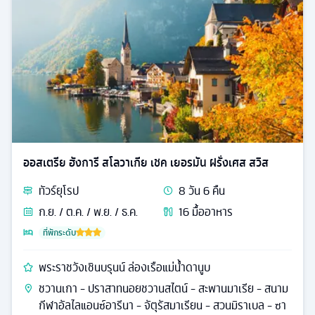
ออสเตรีย ฮังการี สโลวาเกีย เชค เยอรมัน ฝรั่งเศส สวิส
ทัวร์
ยุโรป
8
วัน
6
คืน
ก.ย. / ต.ค. / พ.ย. / ธ.ค.
16
มื้ออาหาร
ที่พักระดับ
พระราชวังเชินบรุนน์ ล่องเรือแม่น้ำดานูบ
ชวานเกา - ปราสาทนอยชวานสไตน์ - สะพานมาเรีย - สนาม
กีฬาอัลไลแอนซ์อารีนา - จัตุรัสมาเรียน - สวนมิราเบล - ซา