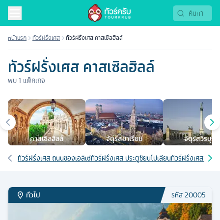
หน้าแรก
ทัวร์ฝรั่งเศส
ทัวร์ฝรั่งเศส คาสเซิลฮิลล์
ทัวร์ฝรั่งเศส คาสเซิลฮิลล์
พบ
1
แพ็คเกจ
เมืองยอดนิยม
คาสเซิลฮิลล์
จัตุรัสมาเรียน
จัตุรัสวีรบุรุษ
เส้นทางที่เกี่ยวข้อง
ทัวร์ฝรั่งเศส ถนนชองเอลิเซ่
ทัวร์ฝรั่งเศส ประตูชัยนโปเลียน
ทัวร์ฝรั่งเศส 8 วัน
ทั่วไป
รหัส
20005