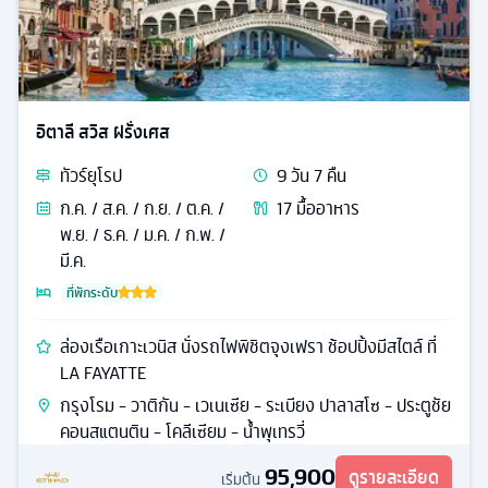
อิตาลี สวิส ฝรั่งเศส
ทัวร์
ยุโรป
9
วัน
7
คืน
ก.ค. / ส.ค. / ก.ย. / ต.ค. /
17
มื้ออาหาร
พ.ย. / ธ.ค. / ม.ค. / ก.พ. /
มี.ค.
ที่พักระดับ
ล่องเรือเกาะเวนิส นั่งรถไฟพิชิตจุงเฟรา ช้อปปิ้งมีสไตล์ ที่
LA FAYATTE
กรุงโรม - วาติกัน - เวเนเซีย - ระเบียง ปาลาสโซ - ประตูชัย
คอนสแตนติน - โคลีเซียม - น้ำพุเทรวี่
95,900
ดูรายละเอียด
เริ่มต้น