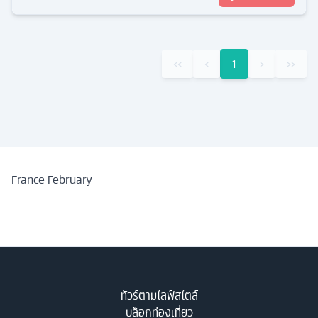
‹‹
‹
1
›
››
France February
ทัวร์ตามไลฟ์สไตล์
บล็อกท่องเที่ยว