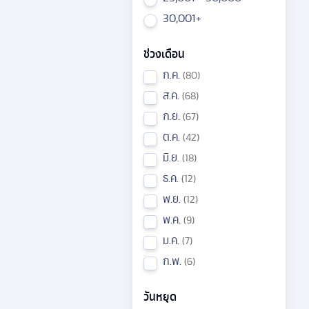
30,001+
ช่วงเดือน
ก.ค.
80
ส.ค.
68
ก.ย.
67
ต.ค.
42
มิ.ย.
18
ธ.ค.
12
พ.ย.
12
พ.ค.
9
ม.ค.
7
ก.พ.
6
วันหยุด