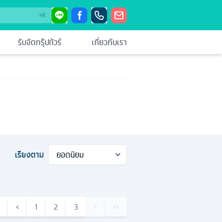
⌘
K
รับจัดกรุ๊ปทัวร์
เกี่ยวกับเรา
เรียงตาม
‹
1
2
3
›
››