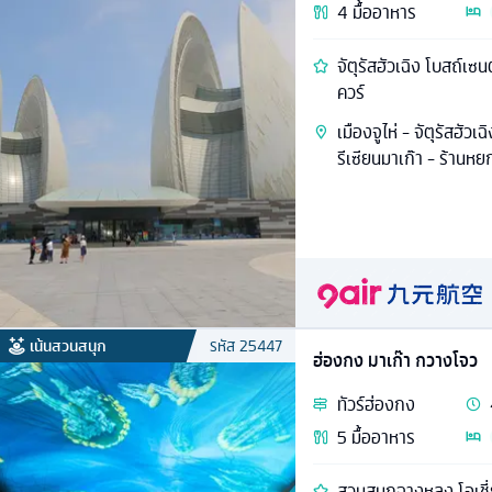
4
มื้ออาหาร
จัตุรัสฮัวเฉิง โบสถ์เซน
ควร์
เมืองจูไห่ - จัตุรัสฮัว
รีเซียนมาเก๊า - ร้านห
เน้นสวนสนุก
รหัส
25447
ฮ่องกง มาเก๊า กวางโจว
ทัวร์
ฮ่องกง
5
มื้ออาหาร
สวนสนุกฉางหลง โอเชี่ย