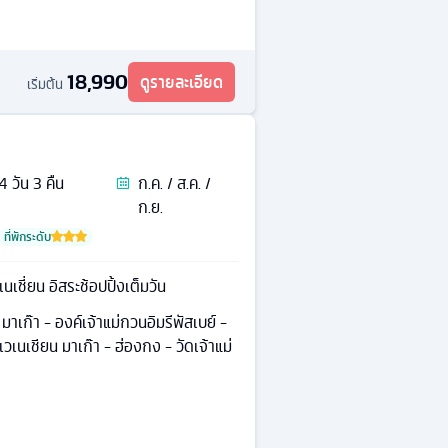
18,990
ดูรายละเอียด
เริ่มต้น
4
วัน
3
คืน
ก.ค. / ส.ค. /
ก.ย.
ที่พักระดับ
เชี่ยน อิสระช้อปปิ้งเต็มวัน
าเก๊า - องค์เจ้าแม่กวนอิมรีพัสเบย์ -
วเนเชียน มาเก๊า - ฮ่องกง - วัดเจ้าแม่