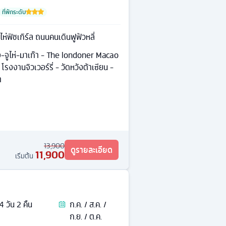
ที่พักระดับ
ไห่ฟิชเกิร์ล ถนนคนเดินฟูฟัวหลี่
-จูไห่-มาเก๊า - The londoner Macao
 โรงงานจิวเวอร์รี่ - วัดหวังต้าเซียน -
ำ
13,900
ดูรายละเอียด
11,900
เริ่มต้น
4
วัน
2
คืน
ก.ค. / ส.ค. /
ก.ย. / ต.ค.