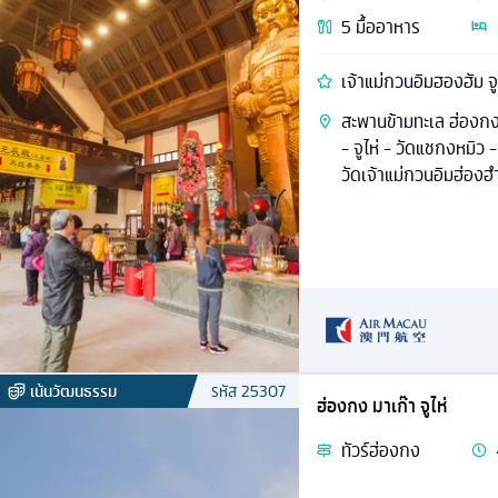
5
มื้ออาหาร
เจ้าแม่กวนอิมฮองฮัม จู
สะพานข้ามทะเล ฮ่องกง
- จูไห่ - วัดแชกงหมิว -
วัดเจ้าแม่กวนอิมฮ่องฮ
เน้นวัฒนธรรม
รหัส
25307
ฮ่องกง มาเก๊า จูไห่
ทัวร์
ฮ่องกง