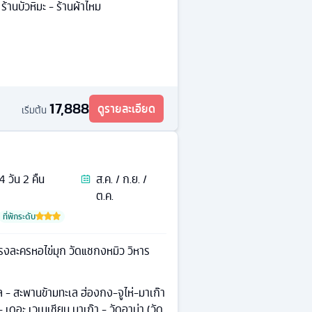
ร้านบัวหิมะ - ร้านผ้าไหม
17,888
ดูรายละเอียด
เริ่มต้น
4
วัน
2
คืน
ส.ค. / ก.ย. /
ต.ค.
ที่พักระดับ
โรงละครหอไข่มุก วัดแชกงหมิว วิหาร
ล - สะพานข้ามทะเล ฮ่องกง-จูไห่-มาเก๊า
- เดอะ เวเนเชียน มาเก๊า - วัดอาม่า (วัด