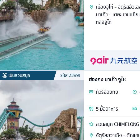
เมืองจูไห่ - จัตุรัสฮัว
มาเก๊า - เดอะ เวเนเชี
หลงจูไห่
เน้นสวนสนุก
รหัส
23991
ฮ่องกง มาเก๊า จูไห่
ทัวร์
ฮ่องกง
5
มื้ออาหาร
สวนสนุก CHIMELONG จัต
จัตุรัสฮวาเฉิง - ตึกแค