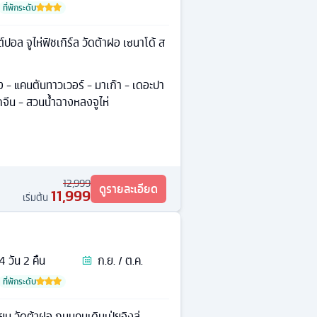
ที่พักระดับ
ต์ปอล จูไห่ฟิชเกิร์ล วัดต้าฝอ เซนาโด้ ส
เฉิง - แคนตันทาวเวอร์ - มาเก๊า - เดอะปา
ยกจีน - สวนน้ำฉางหลงจูไห่
12,999
ดูรายละเอียด
11,999
เริ่มต้น
4
วัน
2
คืน
ก.ย. / ต.ค.
ที่พักระดับ
น วัดต้าฝอ ถนนคนเดินเป่ยจิงลู่