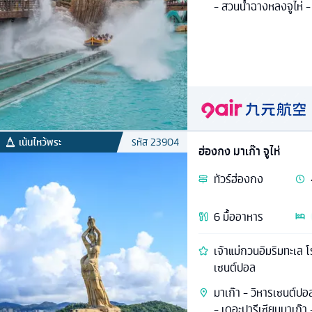
- สวนน้ำฉางหลงจูไห่ - 
เน้นไหว้พระ
รหัส
23904
ฮ่องกง มาเก๊า จูไห่
ทัวร์
ฮ่องกง
6
มื้ออาหาร
เจ้าแม่กวนอิมริมทะเล 
เซนต์ปอล
มาเก๊า - วิหารเซนต์ปอ
- เดอะปารีเซียนมาเก๊า 