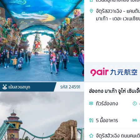
จัตุรัสฮวาเฉิง - แคนตั
มาเก๊า - เดอะ เวเนเชียน
เน้นสวนสนุก
รหัส
24591
ฮ่องกง มาเก๊า จูไห่ เซินเจิ
ทัวร์
ฮ่องกง
5
มื้ออาหาร
จัตุรัสฮัวเฉิง ถนนคนเ