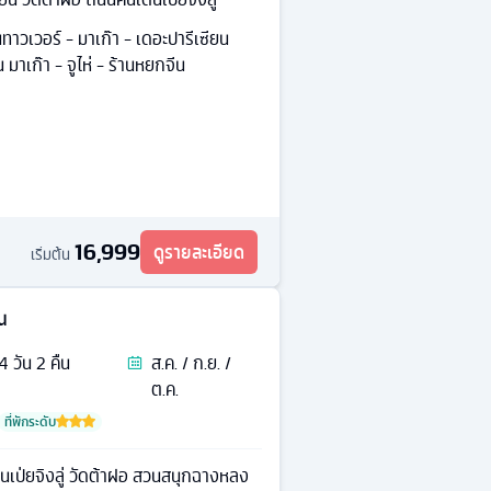
นทาวเวอร์ - มาเก๊า - เดอะปารีเซียน
 มาเก๊า - จูไห่ - ร้านหยกจีน
16,999
ดูรายละเอียด
เริ่มต้น
้น
4
วัน
2
คืน
ส.ค. / ก.ย. /
ต.ค.
ที่พักระดับ
ดินเป่ยจิงลู่ วัดต้าฝอ สวนสนุกฉางหลง