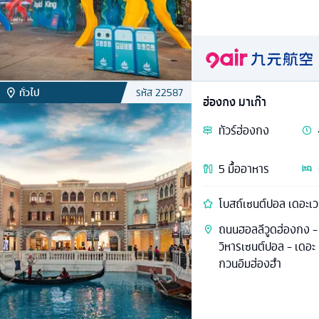
ทั่วไป
รหัส
22587
ฮ่องกง มาเก๊า
ทัวร์
ฮ่องกง
5
มื้ออาหาร
โบสถ์เซนต์ปอล เดอะเวเน
ถนนฮอลลีวูดฮ่องกง - ม
วิหารเซนต์ปอล - เดอะ เ
กวนอิมฮ่องฮำ