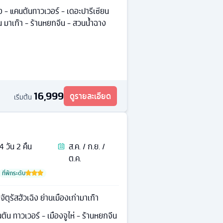
เฉิง - แคนตันทาวเวอร์ - เดอะปารีเซียน
ยน มาเก๊า - ร้านหยกจีน - สวนน้ำฉาง
16,999
ดูรายละเอียด
เริ่มต้น
4
วัน
2
คืน
ส.ค. / ก.ย. /
ต.ค.
ที่พักระดับ
ุรัสฮัวเฉิง ย่านเมืองเก่ามาเก๊า
นตัน ทาวเวอร์ - เมืองจูไห่ - ร้านหยกจีน