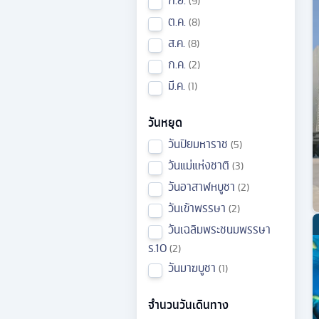
9
ต.ค.
8
ส.ค.
8
ก.ค.
2
มี.ค.
1
วันหยุด
วันปิยมหาราช
5
วันแม่แห่งชาติ
3
วันอาสาฬหบูชา
2
วันเข้าพรรษา
2
วันเฉลิมพระชนมพรรษา
ร.10
2
วันมาฆบูชา
1
จำนวนวันเดินทาง