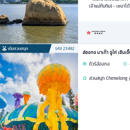
เจ้าแม่ทับทิม) - เซนาโด
เน้นสวนสนุก
รหัส
23482
ฮ่องกง มาเก๊า จูไห่ เซินเจิ
ทัวร์
ฮ่องกง
สวนสนุก Chimelong จู