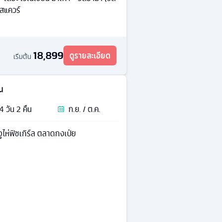
้สแควร์
18,899
ดูรายละเอียด
เริ่มต้น
้น
4
วัน
2
คืน
ก.ย. / ต.ค.
ไห่ฟิชเกิร์ล ตลาดกงเป่ย