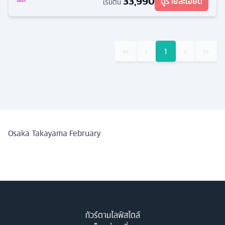
33,990
ดูรายละเอียด
เริ่มต้น
‹‹
‹
1
›
››
Osaka Takayama February
ทัวร์ตามไลฟ์สไตล์