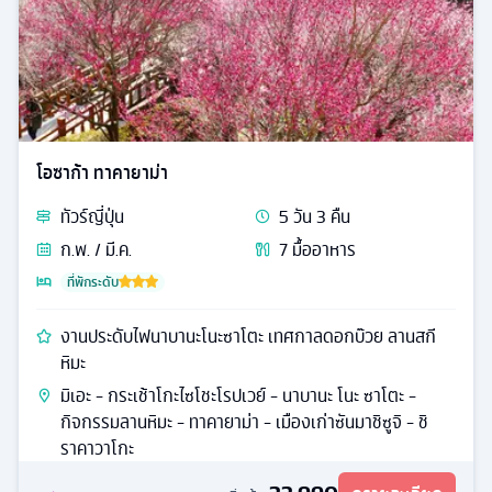
โอซาก้า ทาคายาม่า
ทัวร์
ญี่ปุ่น
5
วัน
3
คืน
ก.พ. / มี.ค.
7
มื้ออาหาร
ที่พักระดับ
งานประดับไฟนาบานะโนะซาโตะ เทศกาลดอกบ๊วย ลานสกี
หิมะ
มิเอะ - กระเช้าโกะไซโชะโรปเวย์ - นาบานะ โนะ ซาโตะ -
กิจกรรมลานหิมะ - ทาคายาม่า - เมืองเก่าซันมาชิซูจิ - ชิ
ราคาวาโกะ