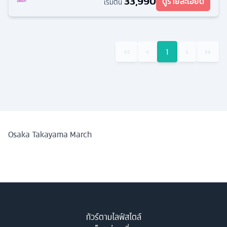
33,990
ดูรายละเอียด
เริ่มต้น
‹‹
‹
1
›
››
Osaka Takayama March
ทัวร์ตามไลฟ์สไตล์