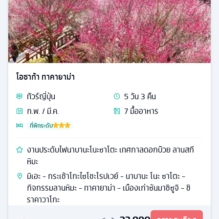
โอซาก้า ทาคายาม่า
ทัวร์
ญี่ปุ่น
5
วัน
3
คืน
ก.พ. / มี.ค.
7
มื้ออาหาร
ที่พักระดับ
งานประดับไฟนาบานะโนะซาโตะ เทศกาลดอกบ๊วย ลานสกี
หิมะ
มิเอะ - กระเช้าโกะไซโชะโรปเวย์ - นาบานะ โนะ ซาโตะ -
กิจกรรมลานหิมะ - ทาคายาม่า - เมืองเก่าซันมาชิซูจิ - ชิ
ราคาวาโกะ