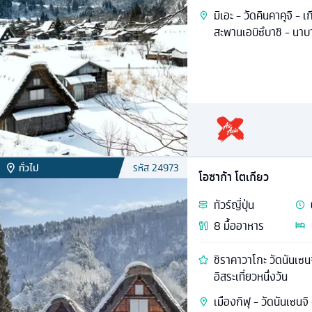
มิเอะ - วัดคินคาคุจิ - 
สะพานเอบิซึบาชิ - นาบ
ทั่วไป
รหัส
24973
โอซาก้า โตเกียว
ทัวร์
ญี่ปุ่น
8
มื้ออาหาร
ชิราคาวาโกะ วัดนันเซนจ
อิสระเที่ยวหนึ่งวัน
เมืองกิฟุ - วัดนันเซนจิ