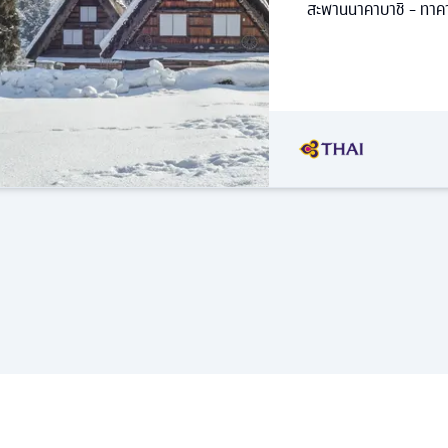
สะพานนาคาบาชิ - ทาคา