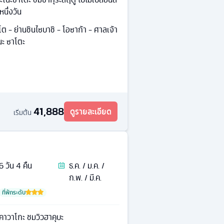
หนึ่งวัน
วโต - ย่านชินไซบาชิ - โอซาก้า - ศาลเจ้า
นะ ซาโตะ
41,888
ดูรายละเอียด
เริ่มต้น
6
วัน
4
คืน
ธ.ค. / ม.ค. /
ก.พ. / มี.ค.
ที่พักระดับ
ราคาวาโกะ ชมวิวฮาคุบะ