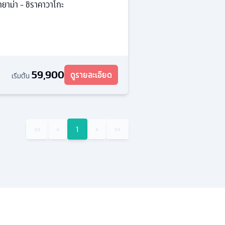
ยาม่า - ชิราคาวาโกะ
59,900
ดูรายละเอียด
เริ่มต้น
‹‹
‹
1
›
››