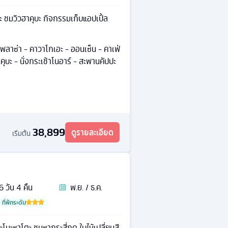
ะ ชมวิวฮาคุบะ กิจกรรมเก็บแอปเปิ้ล
ิ้งพลาซ่า - คาวาโกเอะ - ออนเซ็น - คาเฟ่
ุบะ - นั่งกระเช้าโนอาร์ - สะพานคัปปะ
38,899
ดูรายละเอียด
เริ่มต้น
6
วัน
4
คืน
พ.ย. / ธ.ค.
ที่พักระดับ
ะซาโตะ ชมซากุระสี่ฤดู ใบไม้เปลี่ยนสี