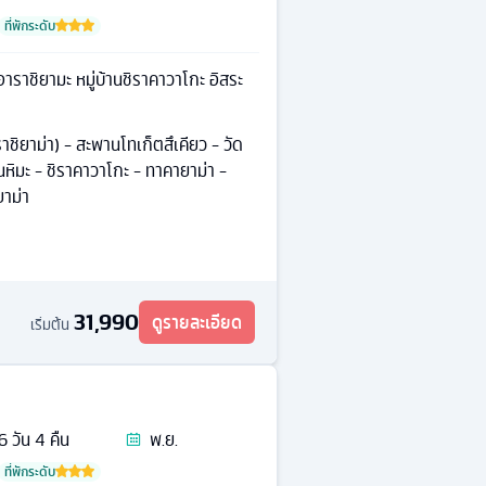
ที่พักระดับ
าราชิยามะ หมู่บ้านชิราคาวาโกะ อิสระ
าราชิยาม่า) - สะพานโทเก็ตสึเคียว - วัด
นหิมะ - ชิราคาวาโกะ - ทาคายาม่า -
ยาม่า
31,990
ดูรายละเอียด
เริ่มต้น
6
วัน
4
คืน
พ.ย.
ที่พักระดับ