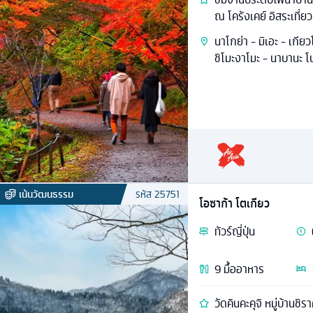
ณ โครังเคย์ อิสระเที่ยว
นาโกย่า - มิเอะ - เกีย
ชิโมะงาโมะ - นาบานะ โ
เน้นวัฒนธรรม
รหัส
25751
โอซาก้า โตเกียว
ทัวร์
ญี่ปุ่น
9
มื้ออาหาร
วัดคินคะคุจิ หมู่บ้านชิ