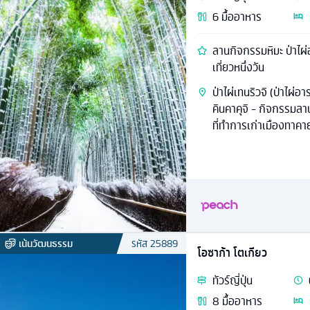
6
มื้ออาหาร
ลานกิจกรรมหิมะ ป่าไผ่อ
เที่ยวหนึ่งวัน
ป่าไผ่เทนริวจิ (ป่าไผ่อ
คินคาคุจิ - กิจกรรมลา
ที่ทำการเก่าเมืองทาคา
เน้นวัฒนธรรม
รหัส
25889
โอซาก้า โตเกียว
ทัวร์
ญี่ปุ่น
8
มื้ออาหาร