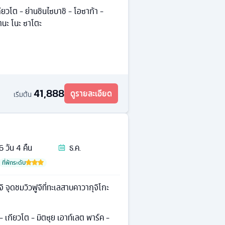
เกียวโต - ย่านชินไซบาชิ - โอซาก้า -
านะ โนะ ซาโตะ
41,888
ดูรายละเอียด
เริ่มต้น
6
วัน
4
คืน
ธ.ค.
ที่พักระดับ
ิ จุดชมวิวฟูจิที่ทะเลสาบคาวากุจิโกะ
 - เกียวโต - มิตซุย เอาท์เลต พาร์ค -