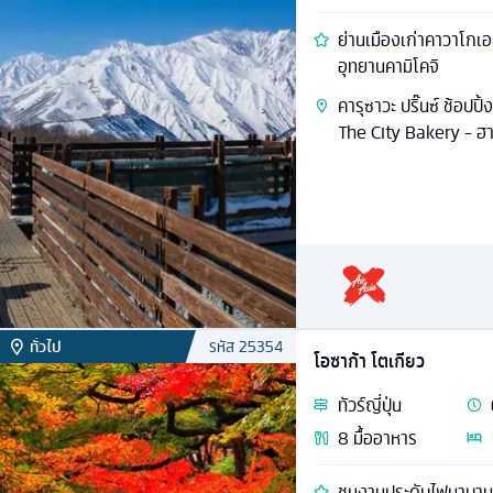
ย่านเมืองเก่าคาวาโกเอ
อุทยานคามิโคจิ
คารุซาวะ ปริ๊นซ์ ช้อปป
The City Bakery - ฮาค
ทั่วไป
รหัส
25354
โอซาก้า โตเกียว
ทัวร์
ญี่ปุ่น
8
มื้ออาหาร
ชมงานประดับไฟนาบานะโน