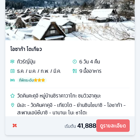
โอซาก้า โตเกียว
ทัวร์
ญี่ปุ่น
6
วัน
4
คืน
ธ.ค. / ม.ค. / ก.พ. / มี.ค.
9
มื้ออาหาร
ที่พักระดับ
วัดคินคะคุจิ หมู่บ้านชิราคาวาโกะ ชมวิวฮาคุบะ
มิเอะ - วัดคินคาคุจิ - เกียวโต - ย่านชินไซบาชิ - โอซาก้า -
สะพานเอบิซึบาชิ - นาบานะ โนะ ซาโตะ
41,888
ดูรายละเอียด
เริ่มต้น