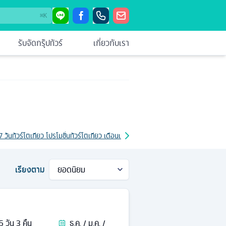
⌘
K
รับจัดกรุ๊ปทัวร์
เกี่ยวกับเรา
7 วัน
ทัวร์โตเกียว โปรโมชั่น
ทัวร์โตเกียว เดือนเมษายน
ทัวร์โตเกียว วันคริสต์มาส
ทัวร์โ
เรียงตาม
5
วัน
3
คืน
ธ.ค. / ม.ค. /