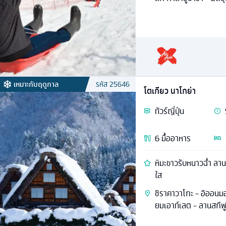
เหมาะกับฤดูกาล
รหัส
25646
โตเกียว นาโกย่า
ทัวร์
ญี่ปุ่น
6
มื้ออาหาร
หิมะขาวรับหนาวฉ่ำ ลานส
ใส
ชิราคาวาโกะ - อิออนมอล
ยมเอาท์เลต - ลานสกีฟูจิ