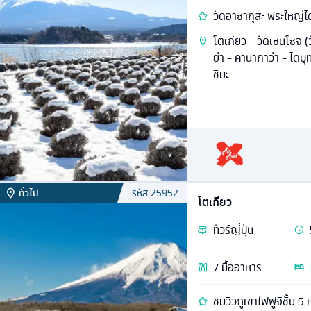
วัดอาซากุสะ พระใหญ่ไดบ
โตเกียว - วัดเซนโซจิ (
ย่า - คานากาว่า - ไดบุ
ชิมะ
ทั่วไป
รหัส
25952
โตเกียว
ทัวร์
ญี่ปุ่น
7
มื้ออาหาร
ชมวิวภูเขาไฟฟูจิชั้น 5 