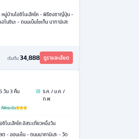
 หมู่บ้านโอชิโนะฮัคไค - พิธีชงชาญี่ปุ่น -
าเอโนชิมะ - ถนนเบ็นไซเท็น นากามิเสะ
34,888
ดูรายละเอียด
เริ่มต้น
5
วัน
3
คืน
ธ.ค. / ม.ค. /
ก.พ.
ที่พักระดับ
อชิโนะฮัคไค อิสระเที่ยวหนึ่งวัน
์เลต - ออนเซ็น - ถนนนาคามิเสะ - วัด