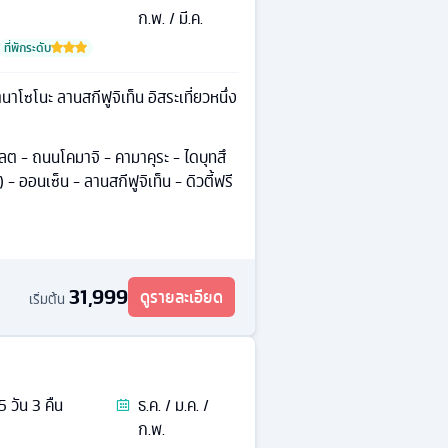
ก.พ. / มี.ค.
ที่พักระดับ
นาโซโนะ ลานสกีฟูจิเท็น อิสระเที่ยวหนึ่ง
เลต - ถนนโคมาจิ - คามาคุระ - ไดบุทสึ
 - ออนเซ็น - ลานสกีฟูจิเท็น - ดิวตี้ฟรี
31,999
ดูรายละเอียด
เริ่มต้น
5
วัน
3
คืน
ธ.ค. / ม.ค. /
ก.พ.