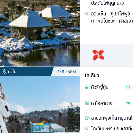
ประดับไฟฤดูหนาว
ออนเซ็น - ภูเขาไฟฟูจิ -
เกาะเอโนชิมะ - ศาลเจ้
ทั่วไป
รหัส
25851
โตเกียว
ทัวร์
ญี่ปุ่น
6
มื้ออาหาร
ลานสกีฟูจิเท็น หมู่บ้านโ
โกเท็มบะพรีเมี่ยมเอาท