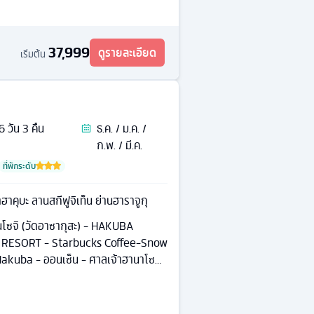
37,999
ดูรายละเอียด
เริ่มต้น
6
วัน
3
คืน
ธ.ค. / ม.ค. /
ก.พ. / มี.ค.
ที่พักระดับ
ฮาคุบะ ลานสกีฟูจิเท็น ย่านฮาราจูกุ
นโซจิ (วัดอาซากุสะ) - HAKUBA
RESORT - Starbucks Coffee-Snow
akuba - ออนเซ็น - ศาลเจ้าฮานาโซ