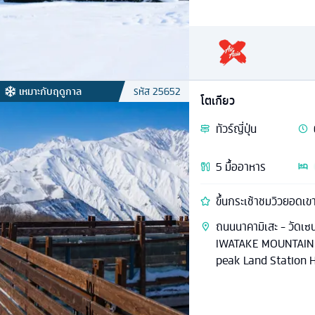
เหมาะกับฤดูกาล
รหัส
25652
โตเกียว
ทัวร์
ญี่ปุ่น
5
มื้ออาหาร
ขึ้นกระเช้าชมวิวยอดเขา
ถนนนาคามิเสะ - วัดเซ
IWATAKE MOUNTAIN 
peak Land Station H
โนะ - ลานสกีฟูจิเท็น