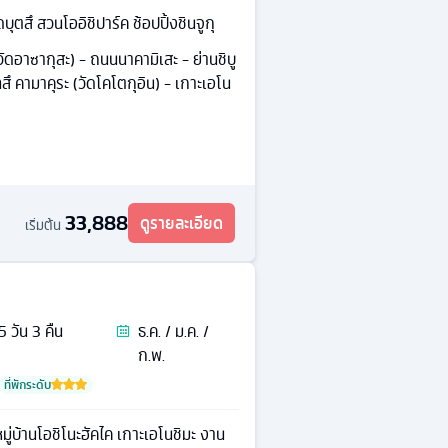
ุตสึ สวนโออิชิปาร์ค ช้อปปิ้งชินจูกุ
วัดอาซากุสะ) - ถนนนาคามิเสะ - ย่านชิบู
ทสึ คามาคุระ (วัดโคโตกุอิน) - เกาะเอโน
33,888
ดูรายละเอียด
เริ่มต้น
5
วัน
3
คืน
ธ.ค. / ม.ค. /
ก.พ.
ที่พักระดับ
หมู่บ้านโอชิโนะฮัคไค เกาะเอโนชิมะ งาน