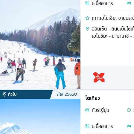
6
มื้ออาหาร
เกาะเอโนะชิมะ งานประด
ออนเซ็น - ถนนเบ็นไซเท
เอโนชิมะ - ยามานาชิ - ห
ทั่วไป
รหัส
25650
โตเกียว
ทัวร์
ญี่ปุ่น
6
มื้ออาหาร