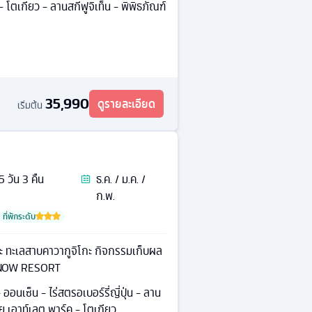
- โตเกียว - ลานสกีฟูจิเท็น - พิพิธภัณฑ์
35,990
ดูรายละเอียด
เริ่มต้น
5
วัน
3
คืน
ธ.ค. / ม.ค. /
ก.พ.
ที่พักระดับ
อะ ทะเลสาบคาวากูจิโกะ กิจกรรมเก็บผล
SNOW RESORT
ออนเซ็น - ไร่สตรอเบอร์รี่ญี่ปุ่น - ลาน
ซุย เอาท์เลต พาร์ค - โตเกียว