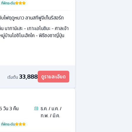
ที่พักระดับ
ับไฟฤดูหนาว ลานสกีฟูจิเท็นรีสอร์ท
็น นากามิเสะ - เกาะเอโนชิมะ - ศาลเจ้า
มู่บ้านโอชิโนะฮัคไค - พิธีชงชาญี่ปุ่น
33,888
ดูรายละเอียด
เริ่มต้น
5
วัน
3
คืน
ธ.ค. / ม.ค. /
ก.พ. / มี.ค.
ที่พักระดับ