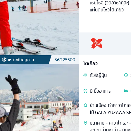
เซนโซจิ (วัดอาซากุสะ) 
แผ่นดินไหวโตเกียว
เหมาะกับฤดูกาล
รหัส
25500
โตเกียว
ทัวร์
ญี่ปุ่น
8
มื้ออาหาร
ย่านเมืองเก่าคาวาโกเ
ไม้ GALA YUZAWA 
มินาคามิ - คาวาโกเอะ - 
สกี กาล่ายูซาว่า - มิต