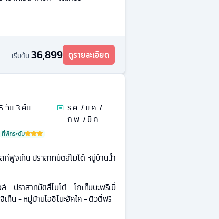
36,899
ดูรายละเอียด
เริ่มต้น
5
วัน
3
คืน
ธ.ค. / ม.ค. /
ก.พ. / มี.ค.
ที่พักระดับ
กีฟูจิเท็น ปราสาทมัตสึโมโต้ หมู่บ้านน้ำ
์ - ปราสาทมัตสึโมโต้ - โกเท็มบะพรีเมี่
เท็น - หมู่บ้านโอชิโนะฮัคไค - ดิวตี้ฟรี