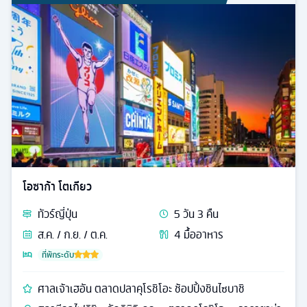
โอซาก้า โตเกียว
ทัวร์
ญี่ปุ่น
5
วัน
3
คืน
ส.ค. / ก.ย. / ต.ค.
4
มื้ออาหาร
ที่พักระดับ
ศาลเจ้าเฮอัน ตลาดปลาคุโรชิโอะ ช้อปปิ้งชินไซบาชิ