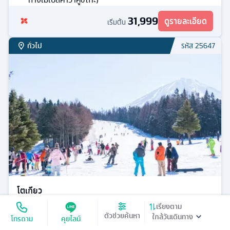
อิสระเที่ยวหนึ่งวัน
ป่าไผ่เทนริวจิ (ป่าไผ่อาราชิยาม่า) - สะพานโทเก็ตสึเคียว -
วัดคินคาคุจิ - กิจกรรมลานหิมะ - ชิราคาวาโกะ - ทาคายาม่า
- ที่ทำการเก่าเมืองทาคายาม่า
31,990
ดูรายละเอียด
เริ่มต้น
ทั่วไป
รหัส
25162
เรียงตาม
ตัวช่วยค้นหา
โทรถาม
คุยไลน์