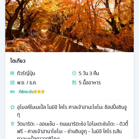
ทั่วไป
รหัส
25819
โอซาก้า โตเกียว
ทัวร์
ญี่ปุ่น
6
วัน
4
คืน
ม.ค.
6
มื้ออาหาร
ที่พักระดับ
ลานกิจกรรมหิมะ ป่าไผ่อาราชิยามะ หมู่บ้านชิราคาวาโกะ