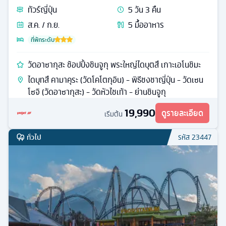
ทัวร์
ญี่ปุ่น
5
วัน
3
คืน
ส.ค. / ก.ย.
5
มื้ออาหาร
ที่พักระดับ
วัดอาซากุสะ ช้อปปิ้งชินจูกุ พระใหญ่ไดบุตสึ เกาะเอโนชิมะ
ไดบุทสึ คามาคุระ (วัดโคโตกุอิน) - พิธีชงชาญี่ปุ่น - วัดเซน
โซจิ (วัดอาซากุสะ) - วัดหัวไชเท้า - ย่านชินจูกุ
19,990
ดูรายละเอียด
เริ่มต้น
ทั่วไป
รหัส
23447