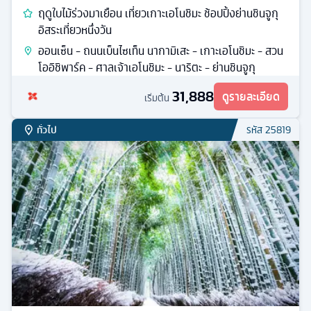
ทัวร์
ญี่ปุ่น
5
วัน
3
คืน
ต.ค.
6
มื้ออาหาร
ที่พักระดับ
กระเช้าลอยฟ้าฮาโกเนะ สวนโออิชิปาร์ค ช้อปปิ้งที่ชินจูกุ
อิสระเที่ยวหนึ่งวัน
กระเช้าลอยฟ้าฮาโกเน่โคมากาตาเกะ - ฮาโกเน่ - ศาลเจ้าฮา
โกเน่ - โกเท็มบะพรีเมี่ยมเอาท์เลต - ยามานาชิ - ออนเซ็น -
ดิวตี้ฟรี
30,888
ดูรายละเอียด
เริ่มต้น
ทั่วไป
รหัส
24702