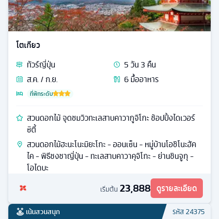
โตเกียว
ทัวร์
ญี่ปุ่น
5
วัน
3
คืน
ส.ค. / ก.ย.
6
มื้ออาหาร
ที่พักระดับ
สวนดอกไม้ จุดชมวิวทะเลสาบคาวากูจิโกะ ช้อปปิ้งไดเวอร์
ซิตี้
สวนดอกไม้ฮะนะโนะมิยะโกะ - ออนเซ็น - หมู่บ้านโอชิโนะฮัค
ไค - พิธีชงชาญี่ปุ่น - ทะเลสาบคาวาคุจิโกะ - ย่านชินจูกุ -
โอไดบะ
23,888
ดูรายละเอียด
เริ่มต้น
เน้นสวนสนุก
รหัส
24375