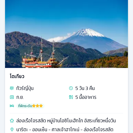
โตเกียว
ทัวร์
ญี่ปุ่น
5
วัน
3
คืน
ก.ย.
5
มื้ออาหาร
ที่พักระดับ
ล่องเรือโจรสลัด หมู่บ้านโอชิโนะฮักไก อิสระเที่ยวหนึ่งวัน
นาริตะ - ออนเซ็น - ศาลเจ้าฮาโกเน่ - ล่องเรือโจรสลัด