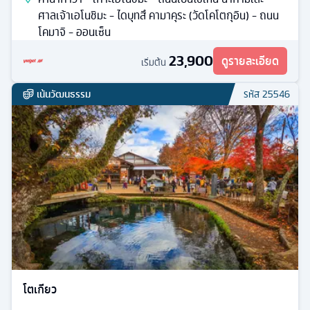
ศาลเจ้าเอโนชิมะ - ไดบุทสึ คามาคุระ (วัดโคโตกุอิน) - ถนน
โคมาจิ - ออนเซ็น
23,900
ดูรายละเอียด
เริ่มต้น
เน้นวัฒนธรรม
รหัส
25546
โตเกียว