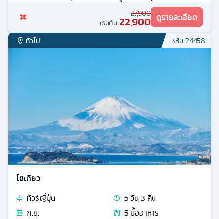
27,900
ดูรายละเอียด
22,900
เริ่มต้น
ทั่วไป
รหัส
24458
โตเกียว
ทัวร์
ญี่ปุ่น
5
วัน
3
คืน
ก.ย.
5
มื้ออาหาร