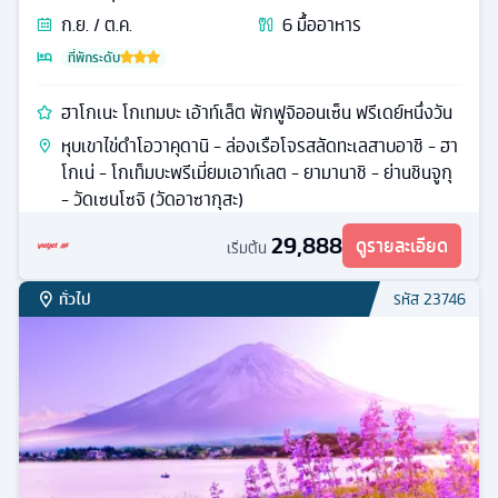
คารุซาวะ ปริ๊นซ์ ช้อปปิ้งพลาซ่า - คาวาโกเอะ - ทะเลสาบคา
วาคุจิโกะ - สวนโออิชิพาร์ค - สะพานคัปปะ - คามิโคจิ - ถนน
เบ็นไซเท็น นากามิเสะ
27,899
ดูรายละเอียด
เริ่มต้น
ทั่วไป
รหัส
23880
โตเกียว