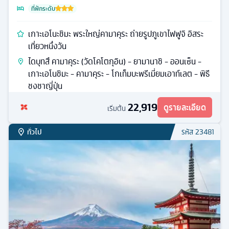
ที่พักระดับ
เกาะเอโนะชิมะ พระใหญ่คามาคุระ ถ่ายรูปภูเขาไฟฟูจิ อิสระ
เที่ยวหนึ่งวัน
ไดบุทสึ คามาคุระ (วัดโคโตกุอิน) - ยามานาชิ - ออนเซ็น -
เกาะเอโนชิมะ - คามาคุระ - โกเท็มบะพรีเมี่ยมเอาท์เลต - พิธี
ชงชาญี่ปุ่น
22,919
ดูรายละเอียด
เริ่มต้น
ทั่วไป
รหัส
23481