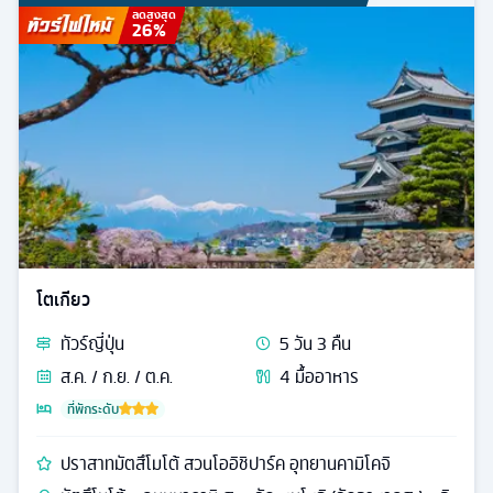
ลดสูงสุด
26
%
โตเกียว
ทัวร์
ญี่ปุ่น
5
วัน
3
คืน
ส.ค. / ก.ย. / ต.ค.
4
มื้ออาหาร
ที่พักระดับ
ปราสาทมัตสึโมโต้ สวนโออิชิปาร์ค อุทยานคามิโคจิ