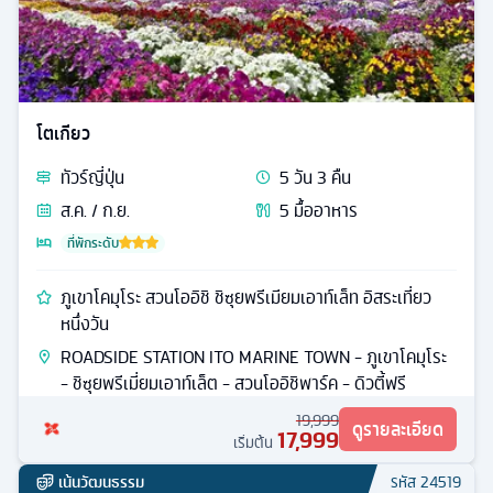
โตเกียว
ทัวร์
ญี่ปุ่น
5
วัน
3
คืน
ส.ค. / ก.ย.
5
มื้ออาหาร
ที่พักระดับ
ภูเขาโคมุโระ สวนโออิชิ ชิซุยพรีเมียมเอาท์เล็ท อิสระเที่ยว
หนึ่งวัน
ROADSIDE STATION ITO MARINE TOWN - ภูเขาโคมุโระ
- ชิซุยพรีเมี่ยมเอาท์เล็ต - สวนโออิชิพาร์ค - ดิวตี้ฟรี
19,999
ดูรายละเอียด
17,999
เริ่มต้น
เน้นวัฒนธรรม
รหัส
24519