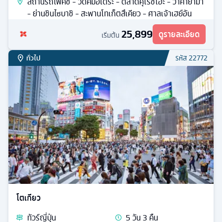
สถานีรถไฟคิชิ - วัดคิมิอิเดระ - ตลาดคุโรชิโอะ - วาคายาม่า
- ย่านชินไซบาชิ - สะพานโทเก็ตสึเคียว - ศาลเจ้าเฮย์อัน
25,899
ดูรายละเอียด
เริ่มต้น
ทั่วไป
รหัส
22772
โตเกียว
ทัวร์
ญี่ปุ่น
5
วัน
3
คืน