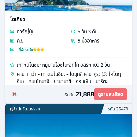
โตเกียว
ทัวร์
ญี่ปุ่น
5
วัน
3
คืน
ก.ย.
5
มื้ออาหาร
ที่พักระดับ
เกาะเอโนชิมะ หมู่บ้านโอชิโนะฮักไก อิสระเที่ยว 2 วัน
คานากาว่า - เกาะเอโนชิมะ - ไดบุทสึ คามาคุระ (วัดโคโตกุ
อิน) - ถนนโคมาจิ - ยามานาชิ - ออนเซ็น - นาริตะ
21,888
ดูรายละเอียด
เริ่มต้น
เน้นวัฒนธรรม
รหัส
25473