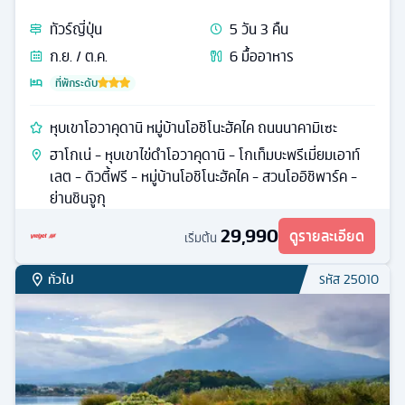
โตเกียว
ทัวร์
ญี่ปุ่น
5
วัน
3
คืน
ก.ย. / ต.ค.
5
มื้ออาหาร
ที่พักระดับ
วัดอาซากุสะ สวนโออิชิปาร์ค ย่านชินจูกุ
วัดเซนโซจิ (วัดอาซากุสะ) - ถนนนาคามิเสะ - วัดโกโทคุจิ -
หมู่บ้านโอชิโนะฮัคไค - สวนโออิชิพาร์ค - ย่านชินจูกุ
29,990
ดูรายละเอียด
เริ่มต้น
เน้นวัฒนธรรม
รหัส
25874