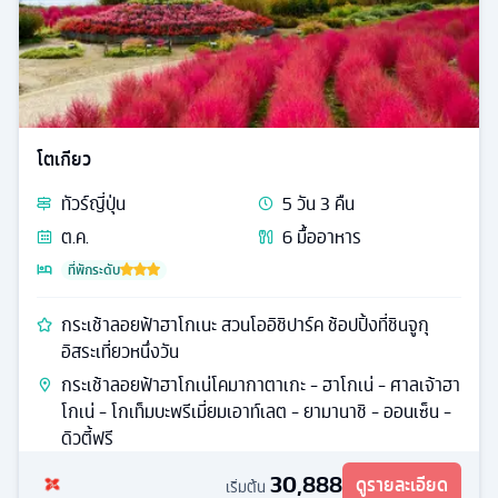
โตเกียว
ทัวร์
ญี่ปุ่น
5
วัน
3
คืน
ก.ย. / ต.ค.
6
มื้ออาหาร
ที่พักระดับ
หุบเขาโอวาคุดานิ หมู่บ้านโอชิโนะฮัคไค ถนนนาคามิเซะ
ฮาโกเน่ - หุบเขาไข่ดำโอวาคุดานิ - โกเท็มบะพรีเมี่ยมเอาท์