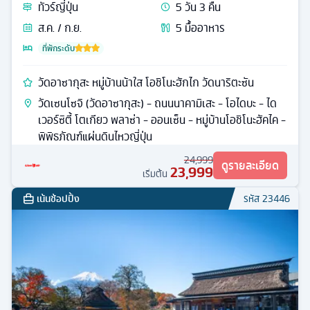
ทัวร์
ญี่ปุ่น
5
วัน
3
คืน
ส.ค. / ก.ย.
5
มื้ออาหาร
ที่พักระดับ
วัดอาซากุสะ หมู่บ้านน้าใส โอชิโนะฮักไก วัดนาริตะซัน
วัดเซนโซจิ (วัดอาซากุสะ) - ถนนนาคามิเสะ - โอไดบะ - ได
เวอร์ซิตี้ โตเกียว พลาซ่า - ออนเซ็น - หมู่บ้านโอชิโนะฮัคไค -
พิพิธภัณฑ์แผ่นดินไหวญี่ปุ่น
24,999
ดูรายละเอียด
23,999
เริ่มต้น
เน้นช้อปปิ้ง
รหัส
23446