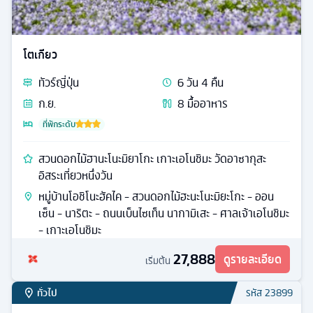
โตเกียว
ทัวร์
ญี่ปุ่น
6
วัน
4
คืน
ก.ย.
8
มื้ออาหาร
ที่พักระดับ
สวนดอกไม้ฮานะโนะมิยาโกะ เกาะเอโนชิมะ วัดอาซากุสะ
อิสระเที่ยวหนึ่งวัน
หมู่บ้านโอชิโนะฮัคไค - สวนดอกไม้ฮะนะโนะมิยะโกะ - ออน
เซ็น - นาริตะ - ถนนเบ็นไซเท็น นากามิเสะ - ศาลเจ้าเอโนชิมะ
- เกาะเอโนชิมะ
27,888
ดูรายละเอียด
เริ่มต้น
ทั่วไป
รหัส
23899