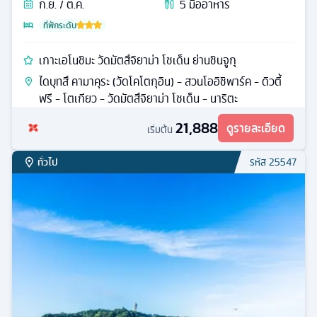
ก.ย. / ต.ค.
5
มื้ออาหาร
ที่พักระดับ
เกาะเอโนชิมะ วัดมัตสึจิยาม่า โชเด็น ย่านชินจูกุ
ไดบุทสึ คามาคุระ (วัดโคโตกุอิน) - สวนโออิชิพาร์ค - ดิวตี้
ฟรี - โตเกียว - วัดมัตสึจิยาม่า โชเด็น - นาริตะ
21,888
ดูรายละเอียด
เริ่มต้น
ทั่วไป
รหัส
25547