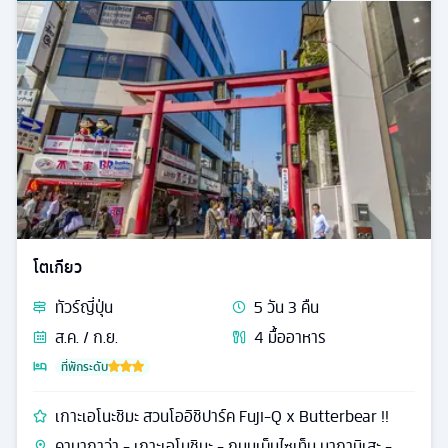
โตเกียว
ทัวร์
ญี่ปุ่น
5
วัน
3
คืน
ส.ค. / ก.ย.
4
มื้ออาหาร
ที่พักระดับ
เกาะเอโนะชิมะ สวนโออิชิปาร์ค Fuji-Q x Butterbear !!
คานากาว่า - เกาะเอโนชิมะ - ถนนเบ็นไซเท็น นากามิเสะ -