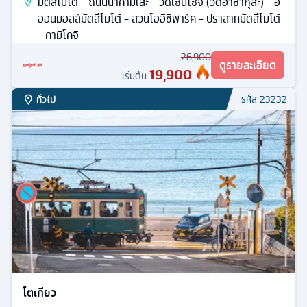
มัตสึโมโต้ - ถนนนาคามิเสะ - วัดเซนโซจิ (วัดอาซากุสะ) - อิ
ออนมอลล์มัตสึโมโต้ - สวนโออิชิพาร์ค - ปราสาทมัตสึโมโต้
- คามิโคจิ
26,900
ดูรายละเอียด
19,900
เริ่มต้น
ทั่วไป
รหัส
23232
โตเกียว