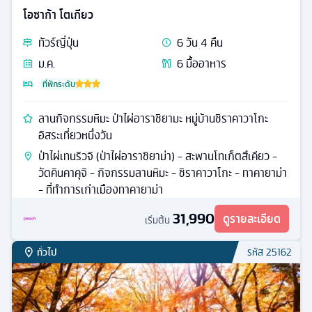
โตเกียว ทาคายาม่า
ทัวร์
ญี่ปุ่น
5
วัน
3
คืน
ต.ค.
5
มื้ออาหาร
ที่พักระดับ
ฤดูใบไม้ร่วงมาเยือน เที่ยวเกาะเอโนชิมะ ช้อปปิ้งย่านชินจูกุ
อิสระเที่ยวหนึ่งวัน
ออนเซ็น - ถนนเบ็นไซเท็น นากามิเสะ - เกาะเอโนชิมะ - สวน
โออิชิพาร์ค - ศาลเจ้าเอโนชิมะ - นาริตะ - ย่านชินจูกุ
31,888
ดูรายละเอียด
เริ่มต้น