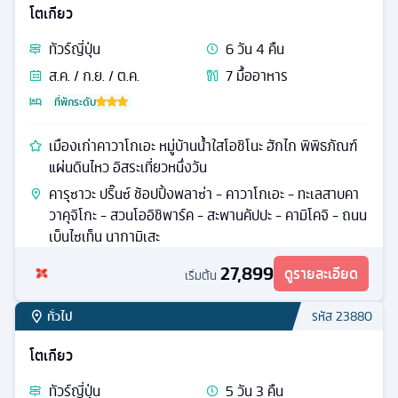
โตเกียว
ทัวร์
ญี่ปุ่น
6
วัน
4
คืน
ส.ค. / ก.ย. / ต.ค.
7
มื้ออาหาร
ที่พักระดับ
เมืองเก่าคาวาโกเอะ หมู่บ้านน้ำใสโอชิโนะ ฮักไก พิพิธภัณฑ์
แผ่นดินไหว อิสระเที่ยวหนึ่งวัน