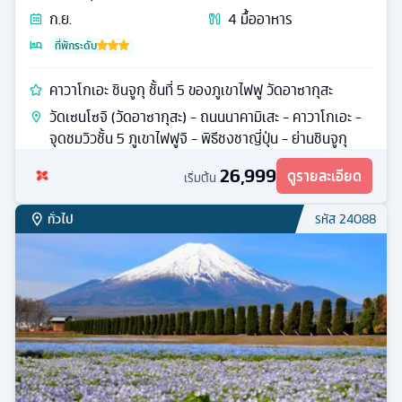
ก.ย.
4
มื้ออาหาร
ที่พักระดับ
คาวาโกเอะ ชินจูกุ ชั้นที่ 5 ของภูเขาไฟฟู วัดอาซากุสะ
วัดเซนโซจิ (วัดอาซากุสะ) - ถนนนาคามิเสะ - คาวาโกเอะ -
จุดชมวิวชั้น 5 ภูเขาไฟฟูจิ - พิธีชงชาญี่ปุ่น - ย่านชินจูกุ
26,999
ดูรายละเอียด
เริ่มต้น
ทั่วไป
รหัส
24088