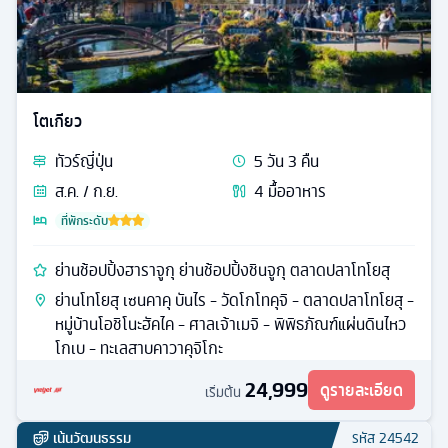
โตเกียว
ทัวร์
ญี่ปุ่น
5
วัน
3
คืน
ส.ค. / ก.ย.
4
มื้ออาหาร
ที่พักระดับ
ย่านช้อปปิ้งฮาราจูกุ ย่านช้อปปิ้งชินจูกุ ตลาดปลาโทโยสุ
ย่านโทโยสุ เซนคาคุ บันไร - วัดโกโทคุจิ - ตลาดปลาโทโยสุ -
หมู่บ้านโอชิโนะฮัคไค - ศาลเจ้าเมจิ - พิพิธภัณฑ์แผ่นดินไหว
โกเบ - ทะเลสาบคาวาคุจิโกะ
24,999
ดูรายละเอียด
เริ่มต้น
เน้นวัฒนธรรม
รหัส
24542