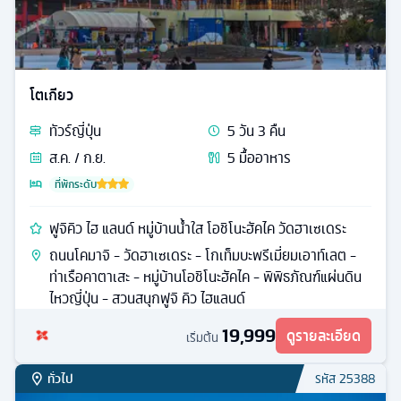
โตเกียว
ทัวร์
ญี่ปุ่น
5
วัน
3
คืน
ส.ค. / ก.ย.
5
มื้ออาหาร
ที่พักระดับ
ฟูจิคิว ไฮ แลนด์ หมู่บ้านน้ำใส โอชิโนะฮัคไค วัดฮาเซเดระ
ถนนโคมาจิ - วัดฮาเซเดระ - โกเท็มบะพรีเมี่ยมเอาท์เลต -
ท่าเรือคาตาเสะ - หมู่บ้านโอชิโนะฮัคไค - พิพิธภัณฑ์แผ่นดิน
ไหวญี่ปุ่น - สวนสนุกฟูจิ คิว ไฮแลนด์
19,999
ดูรายละเอียด
เริ่มต้น
ทั่วไป
รหัส
25388