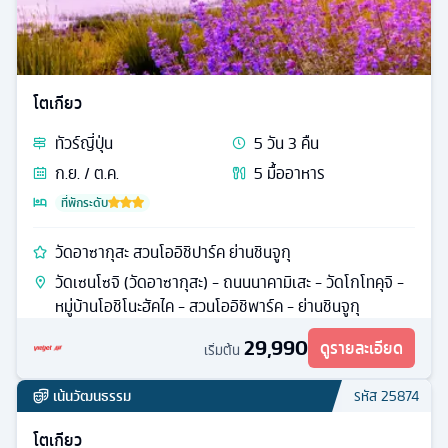
ทัวร์
ญี่ปุ่น
5
วัน
3
คืน
ก.ย. / ต.ค.
6
มื้ออาหาร
ที่พักระดับ
ฮาโกเนะ โกเทมบะ เอ้าท์เล็ต พักฟูจิออนเซ็น ฟรีเดย์หนึ่งวัน
หุบเขาไข่ดำโอวาคุดานิ - ล่องเรือโจรสลัดทะเลสาบอาชิ - ฮา
โกเน่ - โกเท็มบะพรีเมี่ยมเอาท์เลต - ยามานาชิ - ย่านชินจูกุ
- วัดเซนโซจิ (วัดอาซากุสะ)
29,888
ดูรายละเอียด
เริ่มต้น
ทั่วไป
รหัส
23746