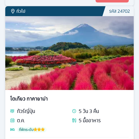
เลต - ดิวตี้ฟรี - หมู่บ้านโอชิโนะฮัคไค - สวนโออิชิพาร์ค -
ย่านชินจูกุ
29,990
ดูรายละเอียด
เริ่มต้น
ทั่วไป
รหัส
25010
โตเกียว