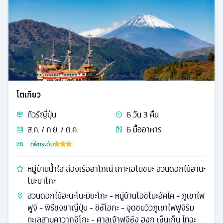
โตเกียว
ทัวร์
ญี่ปุ่น
6
วัน
3
คืน
ส.ค. / ก.ย. / ต.ค.
6
มื้ออาหาร
ที่พักระดับ
หมู่บ้านน้ำใส ล่องเรือฮาโกเน่ เกาะเอโนชิมะ สวนดอกไม้ฮานะ
โนะมาโกะ
สวนดอกไม้ฮะนะโนะมิยะโกะ - หมู่บ้านโอชิโนะฮัคไค - ภูเขาไฟ
ฟูจิ - พิธีชงชาญี่ปุ่น - ชิซึโอกะ - จุดชมวิวภูเขาไฟฟูจิริม
ทะเลสาบคาวากุจิโกะ - ศาลเจ้าฟูจิซัง ฮงกุ เซ็นเก็น ไทฉะ