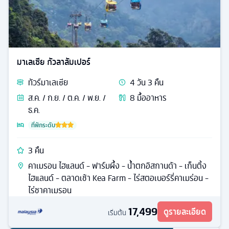
มาเลเซีย กัวลาลัมเปอร์
ทัวร์
มาเลเซีย
4
วัน
3
คืน
ส.ค. / ก.ย. / ต.ค. / พ.ย. /
8
มื้ออาหาร
ธ.ค.
ที่พักระดับ
3 คืน
คาเมรอน ไฮแลนด์ - ฟาร์มผึ้ง - น้ำตกอิสกานด้า - เก็นติ้ง
ไฮแลนด์ - ตลาดเช้า Kea Farm - ไร่สตอเบอร์รี่คาเมร่อน -
ไร่ชาคาเมรอน
17,499
ดูรายละเอียด
เริ่มต้น