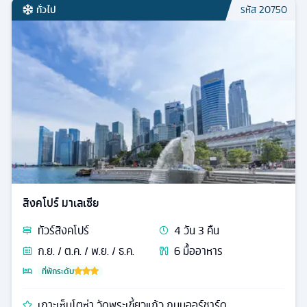
ทั่วไป
รหัส
20750
สิงคโปร์ มาเลเซีย
ทัวร์
สิงคโปร์
4
วัน
3
คืน
ก.ย. / ต.ค. / พ.ย. / ธ.ค.
6
มื้ออาหาร
ที่พักระดับ
เกาะเซ็นโตซ่า วัดพระเขี้ยวแก้ว ถนนออร์ชาร์ด