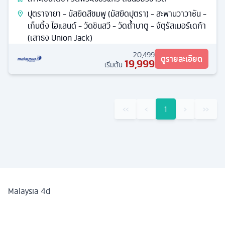
ปุตราจายา - มัสยิดสีชมพู (มัสยิดปุตรา) - สะพานวาวาซัน -
เก็นติ้ง ไฮแลนด์ - วัดชินสวี - วัดถํ้าบาตู - จัตุรัสเมอร์เดก้า
(เสาธง Union Jack)
20,499
ดูรายละเอียด
19,999
เริ่มต้น
‹‹
‹
1
›
››
Malaysia 4d