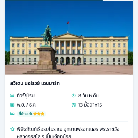
สวีเดน นอร์เวย์ เดนมาร์ก
ทัวร์
ยุโรป
8
วัน
6
คืน
พ.ย. / ธ.ค.
13
มื้ออาหาร
ที่พักระดับ
พิพิธภัณฑ์เรือรบโบราณ อุทยานฟรอกเนอร์ พระราชวัง
หลวงออสโล รูปปั้นเงือกน้อย