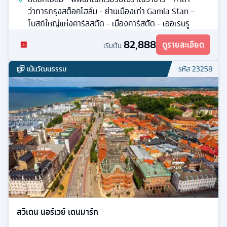
ว่าการกรุงสต็อคโฮล์ม - ย่านเมืองเก่า Gamla Stan -
โบสถ์ใหญ่แห่งคาร์ลสตัด - เมืองคาร์สตัด - เออเรบรู
82,888
ดูรายละเอียด
เริ่มต้น
เน้นวัฒนธรรม
รหัส
23258
สวีเดน นอร์เวย์ เดนมาร์ก