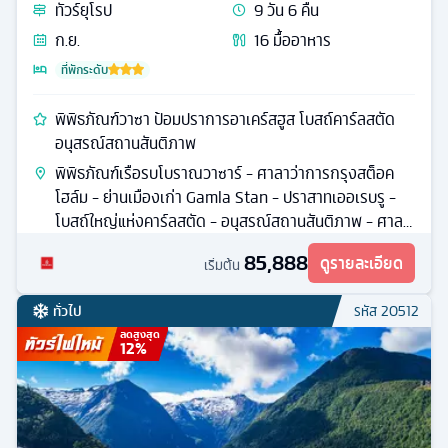
ทัวร์
ยุโรป
9
วัน
6
คืน
ก.ย.
16
มื้ออาหาร
ที่พักระดับ
พิพิธภัณฑ์วาซา ป้อมปราการอาเคร์สฮูส โบสถ์คาร์ลสตัด
อนุสรณ์สถานสันติภาพ
พิพิธภัณฑ์เรือรบโบราณวาซาร์ - ศาลาว่าการกรุงสต็อค
โฮล์ม - ย่านเมืองเก่า Gamla Stan - ปราสาทเออเรบรู -
โบสถ์ใหญ่แห่งคาร์ลสตัด - อนุสรณ์สถานสันติภาพ - ศาลา
ว่าการออสโล
85,888
ดูรายละเอียด
เริ่มต้น
ทั่วไป
รหัส
20512
ลดสูงสุด
12
%