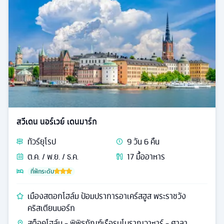
สวีเดน นอร์เวย์ เดนมาร์ก
ทัวร์
ยุโรป
9
วัน
6
คืน
ต.ค. / พ.ย. / ธ.ค.
17
มื้ออาหาร
ที่พักระดับ
เมืองสตอกโฮล์ม ป้อมปราการอาเคร์สฮูส พระราชวัง
คริสเตียนบอร์ก
สต็อคโฮล์ม - พิพิธภัณฑ์เรือรบโบราณวาซาร์ - ศาลา