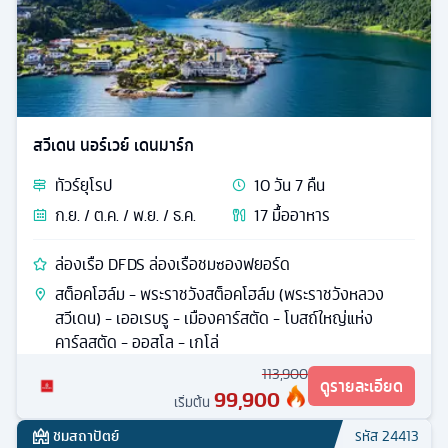
สวีเดน นอร์เวย์ เดนมาร์ก
ทัวร์
ยุโรป
10
วัน
7
คืน
ก.ย. / ต.ค. / พ.ย. / ธ.ค.
17
มื้ออาหาร
ล่องเรือ DFDS ล่องเรือชมซองฟยอร์ด
สต็อคโฮล์ม - พระราชวังสต็อคโฮล์ม (พระราชวังหลวง
สวีเดน) - เออเรบรู - เมืองคาร์สตัด - โบสถ์ใหญ่แห่ง
คาร์ลสตัด - ออสโล - เกโล่
113,900
ดูรายละเอียด
99,900
เริ่มต้น
ชมสถาปัตย์
รหัส
24413