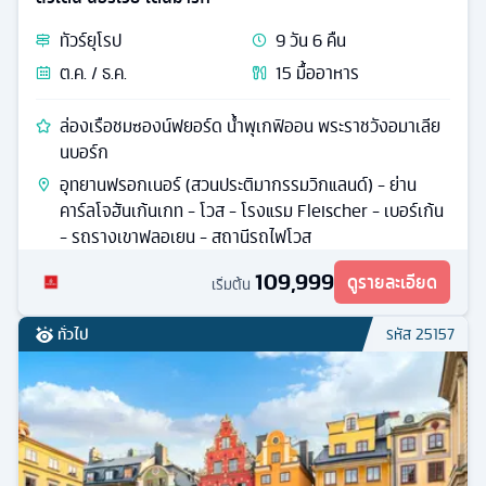
ทัวร์
ยุโรป
9
วัน
6
คืน
ต.ค. / ธ.ค.
15
มื้ออาหาร
ล่องเรือชมซองน์ฟยอร์ด น้ำพุเกฟิออน พระราชวังอมาเลีย
นบอร์ก
อุทยานฟรอกเนอร์ (สวนประติมากรรมวิกแลนด์) - ย่าน
คาร์ลโจฮันเก้นเกท - โวส - โรงแรม Fleischer - เบอร์เก้น
- รถรางเขาฟลอเยน - สถานีรถไฟโวส
109,999
ดูรายละเอียด
เริ่มต้น
ทั่วไป
รหัส
25157