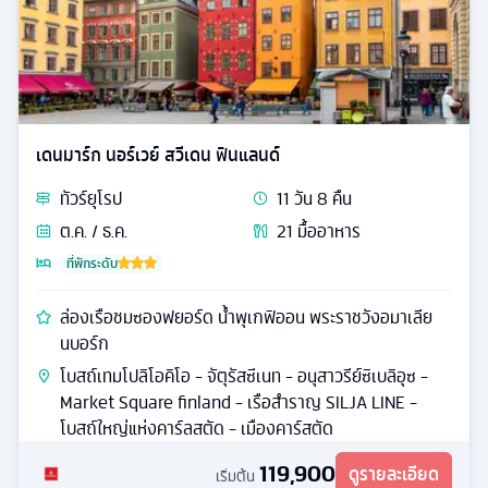
เดนมาร์ก นอร์เวย์ สวีเดน ฟินแลนด์
ทัวร์
ยุโรป
11
วัน
8
คืน
ต.ค. / ธ.ค.
21
มื้ออาหาร
ที่พักระดับ
ล่องเรือชมซองฟยอร์ด น้ำพุเกฟิออน พระราชวังอมาเลีย
นบอร์ก
โบสถ์เทมโปลิโอคิโอ - จัตุรัสซีเนท - อนุสาวรีย์ซิเบลิอุซ -
Market Square finland - เรือสำราญ SILJA LINE -
โบสถ์ใหญ่แห่งคาร์ลสตัด - เมืองคาร์สตัด
119,900
ดูรายละเอียด
เริ่มต้น