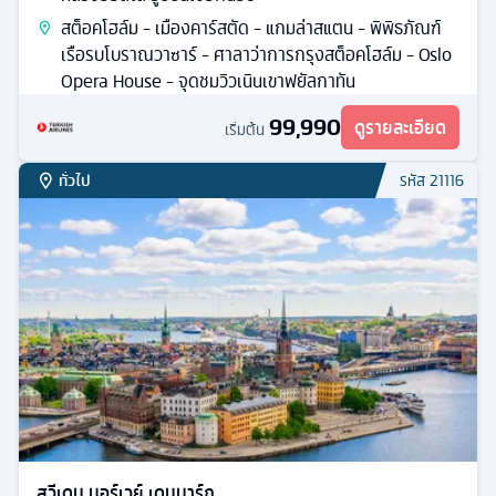
สต็อคโฮล์ม - เมืองคาร์สตัด - แกมล่าสแตน - พิพิธภัณฑ์
เรือรบโบราณวาซาร์ - ศาลาว่าการกรุงสต็อคโฮล์ม - Oslo
Opera House - จุดชมวิวเนินเขาฟยัลกาทัน
99,990
ดูรายละเอียด
เริ่มต้น
ทั่วไป
รหัส
21116
สวีเดน นอร์เวย์ เดนมาร์ก