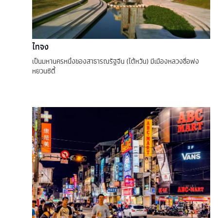
ไทจง
เป็นมหานครหนึ่งของสาธารณรัฐจีน (ไต้หวัน) มีเมืองหลวงชื่อฟง
หยวนซิตี้