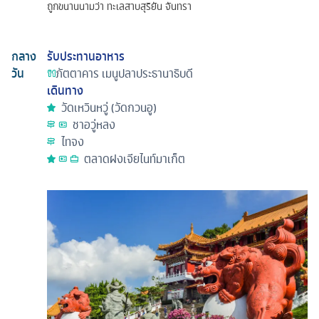
ถูกขนานนามว่า ทะเลสาบสุริยัน จันทรา
กลาง
รับประทานอาหาร
วัน
ภัตตาคาร
เมนูปลาประธานาธิบดี
เดินทาง
วัดเหวินหวู่ (วัดกวนอู)
ชาอวู่หลง
ไทจง
ตลาดฝงเจียไนท์มาเก็ต