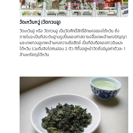
วัดเหวินหวู่ (วัดกวนอู)
วัดเหวินอู่ หรือ วัดกวนอู เป็นวัดศักดิ์สิทธิ์อีกแห่งของไต้หวัน ซึ่ง
ภายในจะเป็นที่ประดิษฐานรูปปั้นของศาสดาขงจื้อเทพเจ้าแห่งปัญญา
และเทพกวนอูเทพเจ้าแห่งความซื่อสัตย์ เป็นที่นับถือของชาวจีนและ
ไต้หวัน รวมถึงสิงโตหินอ่อน 2 ตัว ที่ตั้งอยู่หน้าวัดซึ่งมีมูลค่าตัวละ 1
ล้านเหรียญไต้หวัน