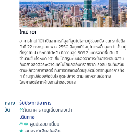
ไทเป 101
อาคารไทเป 101 เป็นอาคารที่สูงที่สุดในโลกอยู่ช่วงหนึ่ง จนกระทั่งถึง
วันที่ 22 กรกฎาคม พ.ศ. 2550 จึงถูกเบิร์จดูไบแซงขึ้นสูงกว่า ตั้งอยู่
ที่กรุงไทเป ประเทศไต้หวัน มีความสูง 509.2 เมตรจากพื้นดิน มี
จำนวนชั้นทั้งหมด 101 ชั้น โดยรูปแบบของอาคารเป็นการผสมผสาน
กันอย่างลงตัวระหว่างเทคโนโลยีลดอันตรายจากแรงลม อันทันสมัย
ตามหลักวิทยาศาสตร์ กับการตกแต่งด้วยรูปหัวมังกรที่มุมอาคารทั้ง
4 ด้านทุกปล้องเพื่อขับไล่ภูติผีปิศาจ ตามหลักความเชื่อทาง
ไสยศาสตร์จากคำบอกเล่าของซินแส
กลาง
รับประทานอาหาร
วัน
ภัตตาคาร
เมนูเสี่ยวหลงเปา
เดินทาง
ศูนย์เจอมาเนี่ยม
อนุสรณ์เจียงไคเช็ค