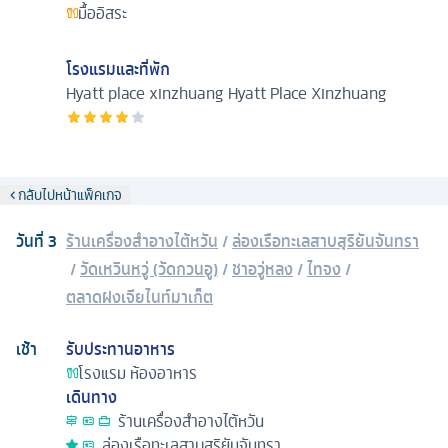
มื้ออิสระ
โรงแรมและที่พัก
Hyatt place xinzhuang
Hyatt Place Xinzhuang
กลับไปหน้าแพ็คเกจ
วันที่
3
ร้านเครื่องสำอางไต้หวัน
/
ล่องเรือทะเลสาบสุริยันจันทรา
/
วัดเหวินหวู่ (วัดกวนอู)
/
ชาอวู่หลง
/
ไทจง
/
ตลาดฝงเจียไนท์มาเก็ต
เช้า
รับประทานอาหาร
โรงแรม
ห้องอาหาร
เดินทาง
ร้านเครื่องสำอางไต้หวัน
ล่องเรือทะเลสาบสุริยันจันทรา