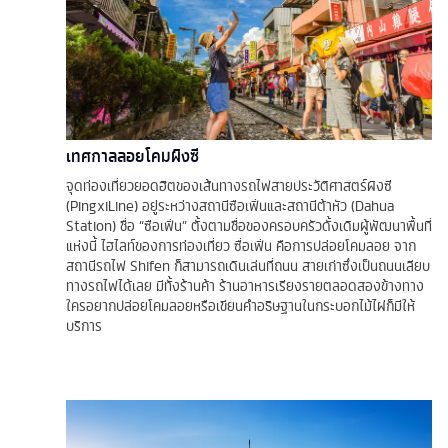
เทศกาลลอยโคมผิงซี
จุดท่องเที่ยวยอดฮิตของเส้นทางรถไฟสายประวัติศาสตร์ผิงซี
(PingxiLine) อยู่ระหว่างสถานีซือเฟิ่นและสถานีต้าหัว (Dahua
Station) ชื่อ “ซือเฟิ่น” ตั้งตามชื่อของครอบครัวดั้งเดิมผู้พัฒนาพื้นที่
แห่งนี้ ไฮไลท์ของการท่องเที่ยว ซื่อเฟิ่น คือการปล่อยโคมลอย จาก
สถานีรถไฟ Shifen ก็สามารถเดินเล่นที่ถนน สายเก่าซึ่งเป็นถนนเลียบ
ทางรถไฟได้เลย มีทั้งร้านค้า ร้านอาหารเรียงรายตลอดสองข้างทาง
ใครอยากปล่อยโคมลอยหรือเขียนคำอธิษฐานในกระบอกไม้ไผ่ก็มีให้
บริการ