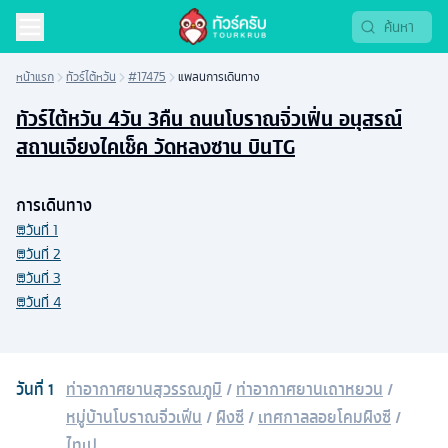
หน้าแรก
ทัวร์ไต้หวัน
#17475
แพลนการเดินทาง
ทัวร์ไต้หวัน 4วัน 3คืน ถนนโบราณจิ่วเฟิ่น อนุสรณ์
สถานเจียงไคเช็ค วัดหลงซาน บินTG
การเดินทาง
วันที่
1
วันที่
2
วันที่
3
วันที่
4
วันที่
1
ท่าอากาศยานสุวรรณภูมิ
/
ท่าอากาศยานเถาหยวน
/
หมู่บ้านโบราณจิ่วเฟิ่น
/
ผิงซี
/
เทศกาลลอยโคมผิงซี
/
ไทเป