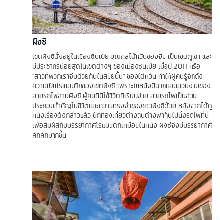
ผิงซี
เขตผิงซีตั้งอยู่ในเมืองซินเป่ย มณฑลไต้หวันของจีน เป็นเขตภูเขา และ
มีประชากรน้อยสุดในเขตต่างๆ ของเมืองซินเป่ย เมื่อปี 2011 หรือ
"สาวที่พวกเราจีบด้วยกันในสมัยนั้น" ของไต้หวัน ทำให้ผู้คนรู้จักถึง
ความเป็นโรแมนติกของเขตผิงซี เพราะในหนังมีฉากแสนสวยงามของ
สายรถไฟสายผิงซี ผู้คนที่นี่ใช้ชีวิตที่เรียบง่าย สายรถไฟเป็นส่วน
ประกอบสำคัญในชีวิตและความทรงจำของชาวผิงซีด้วย หลังจากได้ดู
หนังเรื่องดังกล่าวแล้ว นักท่องเที่ยวต่างถิ่นต่างพากันไปนั่งรถไฟที่นี่
เพื่อสัมผัสกับบรรยากาศโรแมนติกเหมือนในหนัง ผิงซีจึงมีบรรยากาศ
คึกคักมากขึ้น