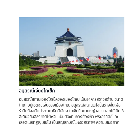
อนุสรณ์เจียงไคเช็ค
อนุสรณ์สถานเจียงไคเช็คของเมืองไทเป เป็นอาคารสีขาวสี่ด้าน ขนาด
ใหญ่ อยู่เขตจงเจิ้นของเมืองไทเป อนุสรณ์สถานแห่งนี้สร้างขึ้นเพื่อ
รำลึกถึงอดีตประธานาธิบดีเจียง ไคเช็คมีสนามหญ้าสวนดอกไม้เป็น 3
สีเดียวกับสีธงชาติไต้หวัน เป็นตัวแทนของท้องฟ้า พระอาทิตย์และ
เลือดเนื้อที่สูญเสียไป เป็นสัญลักษณ์แห่งอิสรภาพ ความเสมอภาค