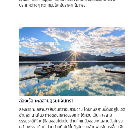
ประเทศต่างๆ ทั่วทุกมุมโลกในราคาที่ไม่แพง
ล่องเรือทะเลสาบสุริยันจันทรา
ล่องเรือทะเลสาบสุริยันจันทราอันสวยงาม โดยทะเลสาบนี้ตั้งอยู่ในเขต
อำเภอหนานโถว ทางตอนกลางของเกาะไต้หวัน เป็นทะเลสาบ
ธรรมชาติที่ใหญ่ที่สุดของไต้หวัน ด้านทิศเหนือของทะเลสาบมีรูปทรง
คล้ายพระอาทิตย์ ส่วนด้านทิศใต้นั้นมีรูปทรงคล้ายพระจันทร์เสี้ยว จึง