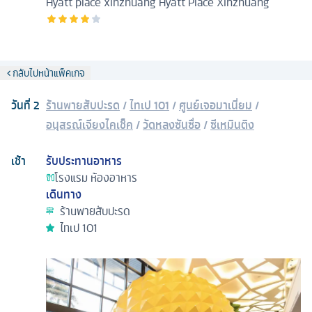
Hyatt place xinzhuang
Hyatt Place Xinzhuang
กลับไปหน้าแพ็คเกจ
วันที่
2
ร้านพายสับปะรด
/
ไทเป 101
/
ศูนย์เจอมาเนี่ยม
/
อนุสรณ์เจียงไคเช็ค
/
วัดหลงซันซื่อ
/
ซีเหมินติง
เช้า
รับประทานอาหาร
โรงแรม
ห้องอาหาร
เดินทาง
ร้านพายสับปะรด
ไทเป 101