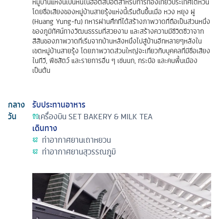
หมู่บ้านแห่งนี้เป็นหนึ่ในฮอตสปอตสำหรับการท่องเที่ยวประเทศไต้หวัน
โดยชื่อเสียงของหมู่บ้านสายรุ้งแห่งนี้เริ่มต้นขึ้นเมื่อ หวง หยุง ฝู
(Huang Yung-fu) ทหารผ่านศึกที่ได้สร้างภาพวาดที่ถือเป็นส่วนหนึ่ง
ของภูมิทัศน์ทางวัฒนธรรมที่สวยงาม และสร้างความมีชีวิตชีวาจาก
สีสันของภาพวาดที่เริ่มจากบ้านหลังหนึ่งไปสู่บ้านอีกหลายๆหลังใน
เขตหมู่บ้านสายรุ้ง โดยภาพวาดส่วนใหญ่จะเกี่ยวกับบุคคลที่มีชื่อเสียง
ในทีวี, พืชสัตว์ และรายการอื่น ๆ เช่นนก, กระบือ และคนพื้นเมือง
เป็นต้น
กลาง
รับประทานอาหาร
วัน
เครื่องบิน
SET BAKERY & MILK TEA
เดินทาง
ท่าอากาศยานเถาหยวน
ท่าอากาศยานสุวรรณภูมิ