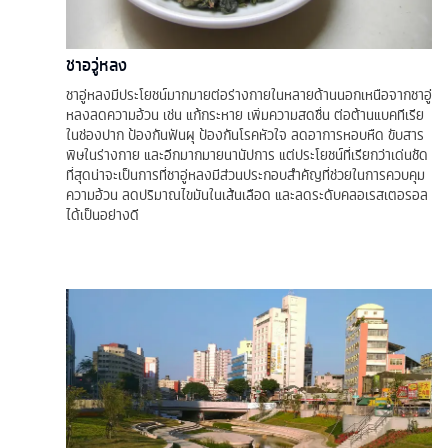
ชาอวู่หลง
ชาอู่หลงมีประโยชน์มากมายต่อร่างกายในหลายด้านนอกเหนือจากชาอู่
หลงลดความอ้วน เช่น แก้กระหาย เพิ่มความสดชื่น ต่อต้านแบคทีเรีย
ในช่องปาก ป้องกันฟันผุ ป้องกันโรคหัวใจ ลดอาการหอบหืด ขับสาร
พิษในร่างกาย และอีกมากมายนานัปการ แต่ประโยชน์ที่เรียกว่าเด่นชัด
ที่สุดน่าจะเป็นการที่ชาอู่หลงมีส่วนประกอบสำคัญที่ช่วยในการควบคุม
ความอ้วน ลดปริมาณไขมันในเส้นเลือด และลดระดับคลอเรสเตอรอล
ได้เป็นอย่างดี