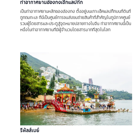
ท่าอากาศยานฮ่องกงเช๊กแลปก๊ก
เป็นท่าอากาศยานหลักของฮ่องกง ตั้งอยู่บนเกาะเช็คแลปก๊กบนที่ดินที่
ถูกถมทะเล ที่นี่เป็นศูนย์การขนส่งขนถ่ายสินค้าที่สำคัญในภูมิภาคศูนย์
รวมผู้โดยสารและประตูสู่จุดหมายปลายทางในจีน ท่าอากาศยานนี้เป็น
หนึ่งในท่าอากาศยานที่มีผู้จำนวนโดยสารมากที่สุดในโลก
รีพัลส์เบย์