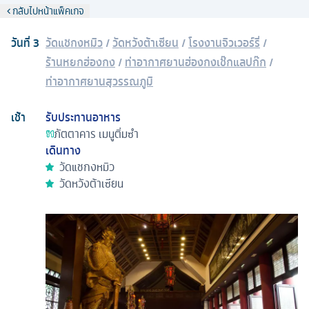
กลับไปหน้าแพ็คเกจ
วันที่
3
วัดแชกงหมิว
/
วัดหวังต้าเซียน
/
โรงงานจิวเวอร์รี่
/
ร้านหยกฮ่องกง
/
ท่าอากาศยานฮ่องกงเช๊กแลปก๊ก
/
ท่าอากาศยานสุวรรณภูมิ
เช้า
รับประทานอาหาร
ภัตตาคาร
เมนูติ่มซำ
เดินทาง
วัดแชกงหมิว
วัดหวังต้าเซียน