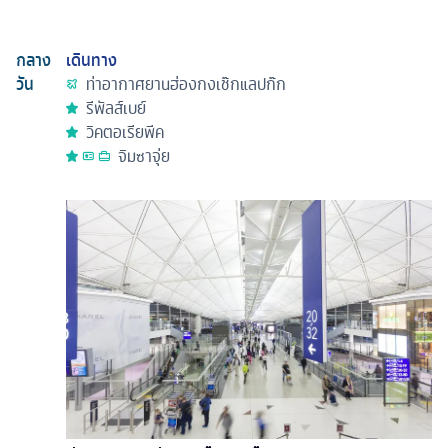
กลาง
เดินทาง
วัน
ท่าอากาศยานฮ่องกงเช๊กแลปก๊ก
รีพัลส์เบย์
วิคตอเรียพีค
จิมซาจุ่ย