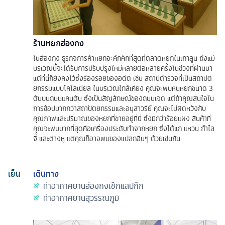
ร้านหยกฮ่องกง
ในฮ่องกง ธุรกิจการค้าหยกจะคึกคักที่สุดที่ตลาดหยกในเกาลูน ถึงแม้
บริเวณนี้จะได้รับการปรับปรุงใหม่หลายต่อหลายครั้งในช่วงที่ผ่านมา
แต่ที่นี่ก็ยังคงไว้ซึ่งร่องรอยของอดีต เช่น สถานีตำรวจที่เป็นสถาปต
ยกรรมแบบโคโลเนียล ในบริเวณใกล้เคียง คุณจะพบหินหยกขนาด 3
ตันบนถนนแคนตัน ซึ่งเป็นสัญลักษณ์ของถนนเจด แต่ถ้าคุณสนใจใน
การช้อปมากกว่าสถาปัตยกรรมและอนุสาวรีย์ คุณจะไม่ผิดหวังกับ
คุณภาพและปริมาณของหยกที่ขายอยู่ที่นี่ ซึ่งมีกว่าร้อยแผง สินค้าที่
คุณจะพบมากที่สุดคือเครื่องประดับทำจากหยก ซึ่งได้แก่ แหวน กำไล
จี้ และต่างหู แต่คุณก็อาจพบของแปลกอื่นๆ ด้วยเช่นกัน
เย็น
เดินทาง
ท่าอากาศยานฮ่องกงเช๊กแลปก๊ก
ท่าอากาศยานสุวรรณภูมิ