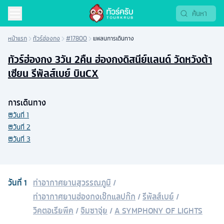
หน้าแรก
ทัวร์ฮ่องกง
#17800
แพลนการเดินทาง
ทัวร์ฮ่องกง 3วัน 2คืน ฮ่องกงดิสนีย์แลนด์ วัดหวังต้า
เซียน รีพัลส์เบย์ บินCX
การเดินทาง
วันที่
1
วันที่
2
วันที่
3
วันที่
1
ท่าอากาศยานสุวรรณภูมิ
/
ท่าอากาศยานฮ่องกงเช๊กแลปก๊ก
/
รีพัลส์เบย์
/
วิคตอเรียพีค
/
จิมซาจุ่ย
/
A SYMPHONY OF LIGHTS