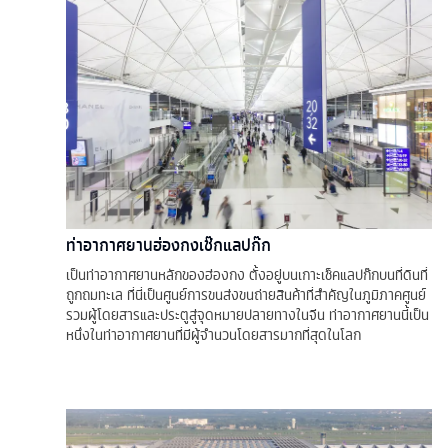
ท่าอากาศยานฮ่องกงเช๊กแลปก๊ก
เป็นท่าอากาศยานหลักของฮ่องกง ตั้งอยู่บนเกาะเช็คแลปก๊กบนที่ดินที่
ถูกถมทะเล ที่นี่เป็นศูนย์การขนส่งขนถ่ายสินค้าที่สำคัญในภูมิภาคศูนย์
รวมผู้โดยสารและประตูสู่จุดหมายปลายทางในจีน ท่าอากาศยานนี้เป็น
หนึ่งในท่าอากาศยานที่มีผู้จำนวนโดยสารมากที่สุดในโลก