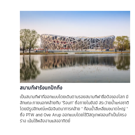
สนามกีฬารังนกปักกิ่ง
เป็นสนามกีฬาที่ออกแบบโดยเดินตามรอยสนามกีฬาชื่อดังของโลก มี
ลักษณะภายนอกคล้ายกับ "รังนก" ซึ่งภายในยังมี สระว่ายน้ำแห่งชาติ
โดยมีรูปลักษณ์เหนือจินตนาการคล้าย " ก้อนน้ำสี่เหลี่ยมขนาดใหญ่ "
ซึ่ง PTW and Ove Arup ออกแบบโดยใช้วัสดุเทฟลอนทำเป็นโครง
ร่าง เน้นใช้พลังงานแสงอาทิตย์