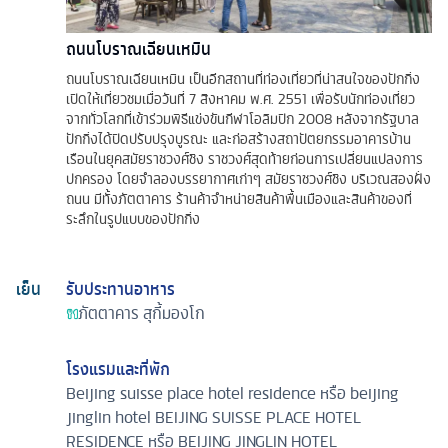
ถนนโบราณเฉียนเหมิน
ถนนโบราณเฉียนเหมิน เป็นอีกสถานที่ท่องเที่ยวที่น่าสนใจของปักกิ่ง
เปิดให้เที่ยวชมเมื่อวันที่ 7 สิงหาคม พ.ศ. 2551 เพื่อรับนักท่องเที่ยว
จากทั่วโลกที่เข้าร่วมพิธีแข่งขันกีฬาโอลิมปิก 2008 หลังจากรัฐบาล
ปักกิ่งได้ปิดปรับปรุงบูรณะ และก่อสร้างสถาปัตยกรรมอาคารบ้าน
เรือนในยุคสมัยราชวงศ์ชิง ราชวงศ์สุดท้ายก่อนการเปลี่ยนแปลงการ
ปกครอง โดยจำลองบรรยากาศเก่าๆ สมัยราชวงศ์ชิง บริเวณสองฝั่ง
ถนน มีทั้งภัตตาคาร ร้านค้าจำหน่ายสินค้าพื้นเมืองและสินค้าของที่
ระลึกในรูปแบบของปักกิ่ง
เย็น
รับประทานอาหาร
ภัตตาคาร
สุกี้มองโก
โรงแรมและที่พัก
Beijing suisse place hotel residence หรือ beijing
jinglin hotel
BEIJING SUISSE PLACE HOTEL
RESIDENCE หรือ BEIJING JINGLIN HOTEL