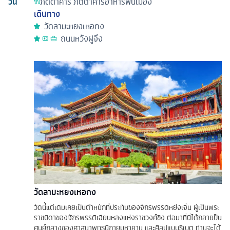
วัน
ภัตตาคาร
ภัตตาคารอาหารพื้นเมือง
เดินทาง
วัดลามะหยงเหอกง
ถนนหวังฝูจิ่ง
วัดลามะหยงเหอกง
วัดนี้แต่เดิมเคยเป็นตำหนักที่ประทับของจักรพรรดิหย่งเจิ้น ผู้เป็นพระ
ราชบิดาของจักรพรรดิเฉียนหลงแห่งราชวงศ์ชิง ต่อมาที่นี่ได้กลายป็น
ศูนย์กลางของศาสนาพุทธนิกายมหายาน และศิลปแบบธิเบต ท่านจะได้