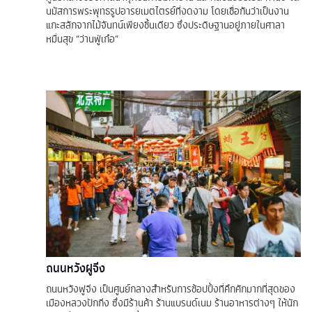
นมัสการพระพุทธรูปอารยเมตไตรย์ที่งดงาม โดยเชื่อกันว่าเป็นงาน
แกะสลักจากไม้จันทน์เพียงชิ้นเดียว ซึ่งประดิษฐานอยู่ภายในศาลา
หมื่นสุข “ว่านฟู่เก๋อ”
ถนนหวังฝูจิ่ง
ถนนหวังฟูจิ่ง เป็นศูนย์กลางสำหรับการช้อปปิ้งที่คึกคักมากที่สุดของ
เมืองหลวงปักกิ่ง ซึ่งมีร้านค้า ร้านแบรนด์เนม ร้านอาหารต่างๆ ให้นัก