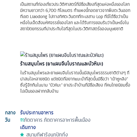
เป็นสถานที่ท่องเที่ยวประวัติศาสตร์ที่มีชื่อเสียงที่สุดแห่งหนึ่งของโลก
มีความยาวกว่า 6,700 กิโลเมตร กำแพงนี้ทอดยาวจากฝั่งตะวันออก
ที่เขต Liaodong ไปทางทิศตะวันตกที่ทะเลสาบ Lop ที่นี่ได้ชื่อว่าเป็น
หนึ่งในเจ็ดสิ่งมหัศจรรย์ของโลก และได้รับการยอมรับว่าเป็นหนึ่งใน
สถาปัตยกรรมที่น่าประทับใจที่สุดในประวัติศาสตร์ของมนุษยชาติ
ร้านสมุนไพร (ยาแผนจีนโบราณและบัวหิมะ)
ในร้านสมุนไพรและยาแผนจีนโบราณนั้นมีสมุนไพรธรรมชาติต่างๆ ที่
น่าสนใจหลายชนิด แต่ชนิดที่อยากแนะนำที่สุดนั้นมีชื่อว่า "เป๋าซูหลิง"
ซึ่งรู้จักกันในนาม "บัวหิมะ" ยาประจำบ้านที่มีชื่อเสียง ที่คนไทยนิยมซื้อ
ไปเป็นของฝากกลับบ้าน
กลาง
รับประทานอาหาร
วัน
ภัตตาคาร
ภัตตาคารอาหารพื้นเมือง
เดินทาง
สนามกีฬารังนกปักกิ่ง