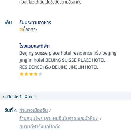
ท่องเที่ยวได้เดินเล่นช้อปปิ้งตามอัธยาศัย
เย็น
รับประทานอาหาร
มื้ออิสระ
โรงแรมและที่พัก
Beijing suisse place hotel residence หรือ beijing
jinglin hotel
BEIJING SUISSE PLACE HOTEL
RESIDENCE หรือ BEIJING JINGLIN HOTEL
กลับไปหน้าแพ็คเกจ
วันที่
4
กำแพงเมืองจีน
/
ร้านสมุนไพร (ยาแผนจีนโบราณและบัวหิมะ)
/
สนามกีฬารังนกปักกิ่ง