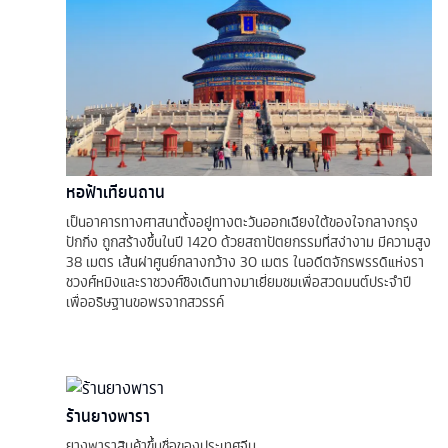
หอฟ้าเทียนถาน
เป็นอาคารทางศาสนาตั้งอยู่ทางตะวันออกเฉียงใต้ของใจกลางกรุง
ปักกิ่ง ถูกสร้างขึ้นในปี 1420 ด้วยสถาปัตยกรรมที่สง่างาม มีความสูง
38 เมตร เส้นผ่าศูนย์กลางกว้าง 30 เมตร ในอดีตจักรพรรดิแห่งรา
ชวงศ์หมิงและราชวงศ์ชิงเดินทางมาเยี่ยมชมเพื่อสวดมนต์ประจำปี
เพื่ออธิษฐานขอพรจากสวรรค์
ร้านยางพารา
ยางพาราสินค้าขึ้นชื่อของประเทศจีน