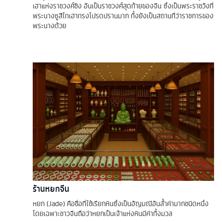
เฮาแห่งราชวงศ์ชิง อันเป็นราชวงศ์สุดท้ายของจีน ซึ่งเป็นพระราชวังที่
พระนางซูสีไทเฮาทรงโปรดปรานมาก ทั้งยังเป็นสถานที่ว่าราชการของ
พระนางด้วย
ร้านหยกจีน
หยก (Jade) คือชื่อที่ใช้เรียกหินซึ่งเป็นอัญมณีอันล้ำค่ามากชนิดหนึ่ง
โดยเฉพาะชาวจีนถือว่าหยกเป็นเจ้าแห่งหินมีค่าทั้งมวล