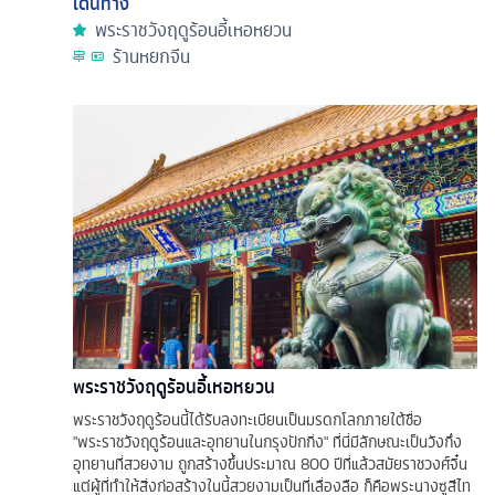
เดินทาง
พระราชวังฤดูร้อนอี้เหอหยวน
ร้านหยกจีน
พระราชวังฤดูร้อนอี้เหอหยวน
พระราชวังฤดูร้อนนี้ได้รับลงทะเบียนเป็นมรดกโลกภายใต้ชื่อ
"พระราชวังฤดูร้อนและอุทยานในกรุงปักกิ่ง" ที่นี่มีลักษณะเป็นวังกึ่ง
อุทยานที่สวยงาม ถูกสร้างขึ้นประมาณ 800 ปีที่แล้วสมัยราชวงศ์จิ๋น
แต่ผู้ที่ทำให้สิ่งก่อสร้างในนี้สวยงามเป็นที่เลื่องลือ ก็คือพระนางซูสีไท