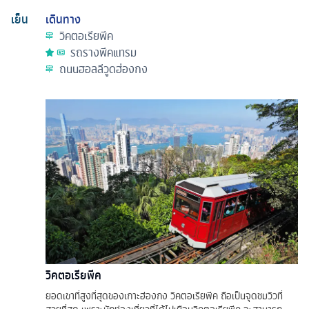
เย็น
เดินทาง
วิคตอเรียพีค
รถรางพีคแทรม
ถนนฮอลลีวูดฮ่องกง
วิคตอเรียพีค
ยอดเขาที่สูงที่สุดของเกาะฮ่องกง วิคตอเรียพีค ถือเป็นจุดชมวิวที่