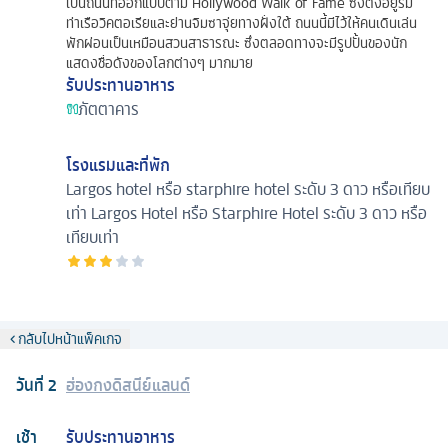
เป็นถนนที่ออกแบบตาม Hollywood Walk of Fame ซึ่งตั้งอยู่ริม
ท่าเรือวิคตอเรียและย่านจิมซาจุ่ยทางฝั่งใต้ ถนนนี้มีไว้ให้คนเดินเล่น
พักผ่อนเป็นเหมือนสวนสาธารณะ ซึ่งตลอดทางจะมีรูปปั้นของนัก
แสดงชื่อดังของโลกต่างๆ มากมาย
รับประทานอาหาร
ภัตตาคาร
โรงแรมและที่พัก
Largos hotel หรือ starphire hotel ระดับ 3 ดาว หรือเทียบ
เท่า
Largos Hotel หรือ Starphire Hotel ระดับ 3 ดาว หรือ
เทียบเท่า
กลับไปหน้าแพ็คเกจ
วันที่
2
ฮ่องกงดิสนีย์แลนด์
เช้า
รับประทานอาหาร