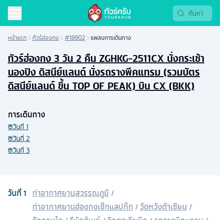
หน้าแรก
ทัวร์ฮ่องกง
#18902
แพลนการเดินทาง
ทัวร์ฮ่องกง 3 วัน 2 คืน ZGHKG-2511CX นั่งกระเช้า
นองปิง ดิสนีย์แลนด์ นั่งรถรางพีคแทรม (รวมบัตร
ดิสนีย์แลนด์ ขึ้น TOP OF PEAK) บิน CX (BKK)
การเดินทาง
วันที่
1
วันที่
2
วันที่
3
วันที่
1
ท่าอากาศยานสุวรรณภูมิ
/
ท่าอากาศยานฮ่องกงเช๊กแลปก๊ก
/
วัดหวังต้าเซียน
/