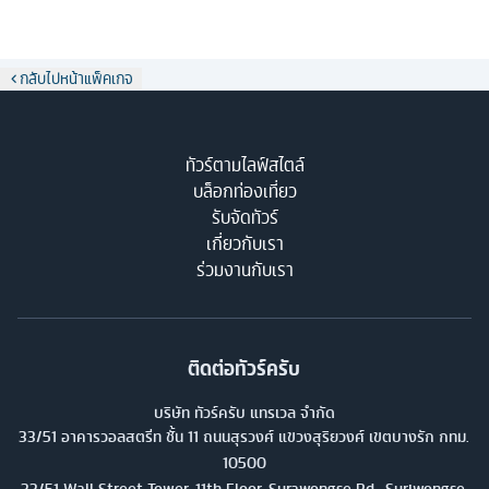
กลับไปหน้าแพ็คเกจ
ทัวร์ตามไลฟ์สไตล์
บล็อกท่องเที่ยว
รับจัดทัวร์
เกี่ยวกับเรา
ร่วมงานกับเรา
ติดต่อทัวร์ครับ
บริษัท ทัวร์ครับ แทรเวล จำกัด
33/51 อาคารวอลสตรีท ชั้น 11 ถนนสุรวงศ์ แขวงสุริยวงศ์ เขตบางรัก กทม.
10500
33/51 Wall Street Tower, 11th Floor, Surawongse Rd., Suriwongse,