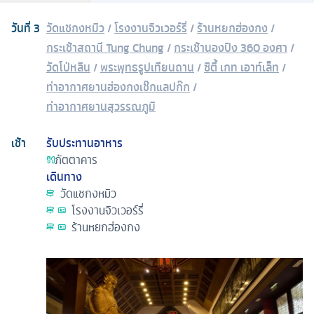
วันที่
3
วัดแชกงหมิว
/
โรงงานจิวเวอร์รี่
/
ร้านหยกฮ่องกง
/
กระเช้าสถานี Tung Chung
/
กระเช้านองปิง 360 องศา
/
วัดโป่หลิน
/
พระพุทธรูปเทียนถาน
/
ซิตี้ เกท เอาท์เล็ท
/
ท่าอากาศยานฮ่องกงเช๊กแลปก๊ก
/
ท่าอากาศยานสุวรรณภูมิ
เช้า
รับประทานอาหาร
ภัตตาคาร
เดินทาง
วัดแชกงหมิว
โรงงานจิวเวอร์รี่
ร้านหยกฮ่องกง