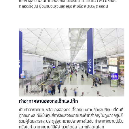
เป็นห้างสรรพสินค้าในฮ่องกงที่มีแบรนนานาชาติกว่า 80 ยี่ห้อซึ่ง
ตลอดทั้งปีมี ซึ่งแทบจะส่วนลดอยู่อย่างน้อย 30% ตลอดปี
ท่าอากาศยานฮ่องกงเช๊กแลปก๊ก
เป็นท่าอากาศยานหลักของฮ่องกง ตั้งอยู่บนเกาะเช็คแลปก๊กบนที่ดินที่
ถูกถมทะเล ที่นี่เป็นศูนย์การขนส่งขนถ่ายสินค้าที่สำคัญในภูมิภาคศูนย์
รวมผู้โดยสารและประตูสู่จุดหมายปลายทางในจีน ท่าอากาศยานนี้เป็น
หนึ่งในท่าอากาศยานที่มีผู้จำนวนโดยสารมากที่สุดในโลก