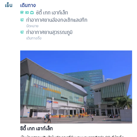
เย็น
เดินทาง
ซิตี้ เกท เอาท์เล็ท
ท่าอากาศยานฮ่องกงเช๊กแลปก๊ก
นัดหมาย
ท่าอากาศยานสุวรรณภูมิ
เดินทางถึง
ซิตี้ เกท เอาท์เล็ท