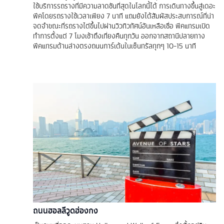
ใช้บริการรถรางที่มีความลาดชันที่สุดในโลกนี้ได้ การเดินทางขึ้นสู่เดอะ
พีคโดยรถรางใช้เวลาเพียง 7 นาที แถมยังได้สัมผัสประสบการณ์ที่น่า
จดจำขณะที่รถรางไต่ขึ้นไปผ่านวิวทิวทัศน์อันเหลือเชื่อ พีคแทรมเปิด
ทำการตั้งแต่ 7 โมงเช้าถึงเที่ยงคืนทุกวัน ออกจากสถานีปลายทาง
พีคแทรมด้านล่างตรงถนนการ์เด้นในเซ็นทรัลทุกๆ 10-15 นาที
ถนนฮอลลีวูดฮ่องกง