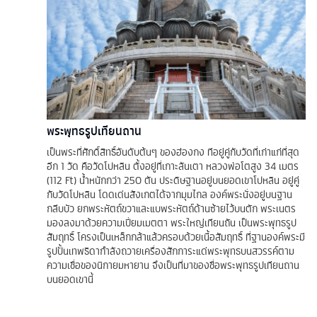
พระพุทธรูปเทียนถาน
เป็นพระที่ศักดิ์สิทธิ์อันดับต้นๆ ของฮ่องกง ทีอยู่คู่กับวัดที่เก่าแก่ที่สุด
อีก 1 วัด คือวัดโปหลิน ตั้งอยู่ที่เกาะลันเตา หลวงพ่อโตสูง 34 เมตร
(112 Ft) น้ำหนักกว่า 250 ตัน ประดิษฐานอยู่บนยอดเขาโปหลิน อยู่คู่
กับวัดโปหลิน โดดเด่นสังเกตได้จากมุมไกล องค์พระนั่งอยู่บนฐาน
กลีบบัว ยกพระหัตถ์ขวาและแบพระหัตถ์ด้านซ้ายไว้บนตัก พระเนตร
มองลงมาด้วยความเปี่ยมเมตตา พระใหญ่เทียนถัน เป็นพระพุทธรูป
สัมฤทธิ์ โครงเป็นเหล็กกล้าแล้วครอบด้วยเนื้อสัมฤทธิ์ ที่ฐานองค์พระมี
รูปปั้นเทพธิดากำลังถวายเครื่องสักการะแด่พระพุทธบนสวรรค์ตาม
ความเชื่อของนิกายมหายาน จึงเป็นที่มาของชื่อพระพุทธรูปเทียนถาน
บนยอดเขานี้