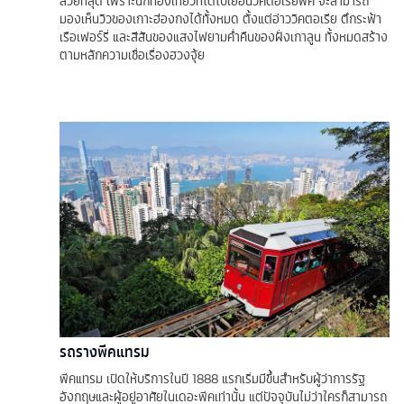
สวยที่สุด เพราะนักท่องเที่ยวที่ได้ไปเยือนวิคตอเรียพีค จะสามารถ
มองเห็นวิวของเกาะฮ่องกงได้ทั้งหมด ตั้งแต่อ่าววิคตอเรีย ตึกระฟ้า
เรือเฟอร์รี่ และสีสันของแสงไฟยามค่ำคืนของฝั่งเกาลูน ทั้งหมดสร้าง
ตามหลักความเชื่อเรื่องฮวงจุ้ย
รถรางพีคแทรม
พีคแทรม เปิดให้บริการในปี 1888 แรกเริ่มมีขึ้นสำหรับผู้ว่าการรัฐ
อังกฤษและผู้อยู่อาศัยในเดอะพีคเท่านั้น แต่ปัจจุบันไม่ว่าใครก็สามารถ