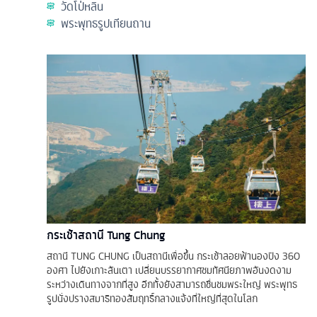
วัดโป่หลิน
พระพุทธรูปเทียนถาน
กระเช้าสถานี Tung Chung
สถานี TUNG CHUNG เป็นสถานีเพื่อขึ้น กระเช้าลอยฟ้านองปิง 360
องศา ไปยังเกาะลันเตา เปลี่ยนบรรยากาศชมทัศนียภาพอันงดงาม
ระหว่างเดินทางจากที่สูง อีกทั้งยังสามารถชื่นชมพระใหญ่ พระพุทธ
รูปนั่งปรางสมาธิทองสัมฤทธิ์กลางแจ้งที่ใหญ่ที่สุดในโลก