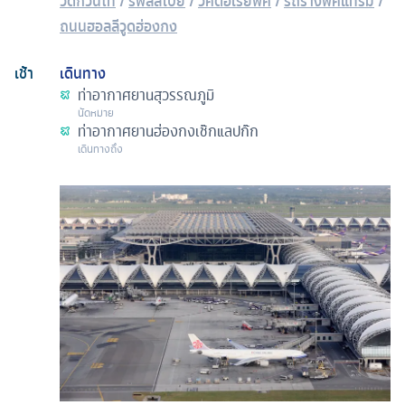
วัดกวนไท
/
รีพัลส์เบย์
/
วิคตอเรียพีค
/
รถรางพีคแทรม
/
ถนนฮอลลีวูดฮ่องกง
เช้า
เดินทาง
ท่าอากาศยานสุวรรณภูมิ
นัดหมาย
ท่าอากาศยานฮ่องกงเช๊กแลปก๊ก
เดินทางถึง