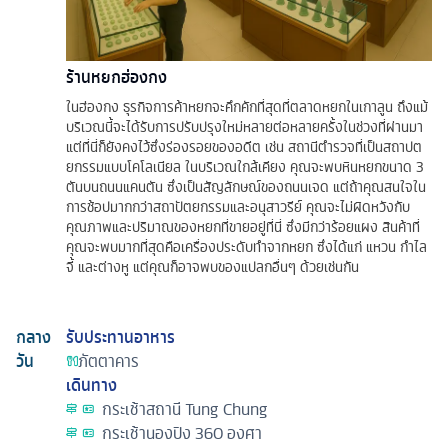
ร้านหยกฮ่องกง
ในฮ่องกง ธุรกิจการค้าหยกจะคึกคักที่สุดที่ตลาดหยกในเกาลูน ถึงแม้
บริเวณนี้จะได้รับการปรับปรุงใหม่หลายต่อหลายครั้งในช่วงที่ผ่านมา
แต่ที่นี่ก็ยังคงไว้ซึ่งร่องรอยของอดีต เช่น สถานีตำรวจที่เป็นสถาปต
ยกรรมแบบโคโลเนียล ในบริเวณใกล้เคียง คุณจะพบหินหยกขนาด 3
ตันบนถนนแคนตัน ซึ่งเป็นสัญลักษณ์ของถนนเจด แต่ถ้าคุณสนใจใน
การช้อปมากกว่าสถาปัตยกรรมและอนุสาวรีย์ คุณจะไม่ผิดหวังกับ
คุณภาพและปริมาณของหยกที่ขายอยู่ที่นี่ ซึ่งมีกว่าร้อยแผง สินค้าที่
คุณจะพบมากที่สุดคือเครื่องประดับทำจากหยก ซึ่งได้แก่ แหวน กำไล
จี้ และต่างหู แต่คุณก็อาจพบของแปลกอื่นๆ ด้วยเช่นกัน
กลาง
รับประทานอาหาร
วัน
ภัตตาคาร
เดินทาง
กระเช้าสถานี Tung Chung
กระเช้านองปิง 360 องศา