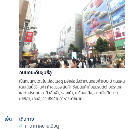
ถนนคนเดินซุนซีลู่
เป็นถนนคนเดินในเมืองเฉิงตู มีอีกชื่อนึงว่าถนนทองคำ100 ปี ถนนคน
เดินเส้นนี้มีร้านค้า ห้างสรรพสินค้า ซึ่งมีสินค้าทั้งแบรนด์ต่างประเทศ
และในประเทศ อาทิ เสื้อผ้า, รองเท้า, เครื่องหนัง, กระเป๋าเดินทาง,
นาฬิกา, เกมส์, รวมถึงร้านอาหารมากมาย
เย็น
เดินทาง
ท่าอากาศยานเฉิงตู