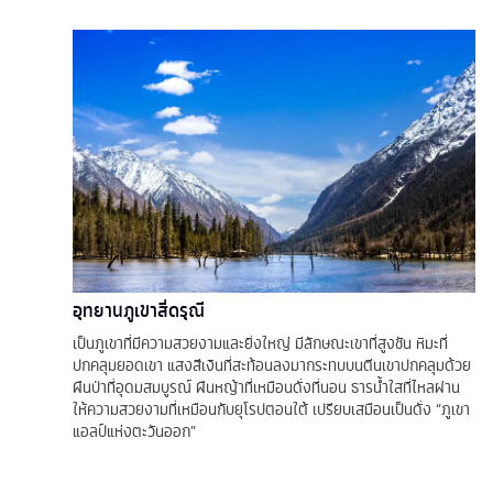
อุทยานภูเขาสี่ดรุณี
เป็นภูเขาที่มีความสวยงามและยิ่งใหญ่ มีลักษณะเขาที่สูงชัน หิมะที่
ปกคลุมยอดเขา แสงสีเงินที่สะท้อนลงมากระทบบนตีนเขาปกคลุมด้วย
ผืนป่าที่อุดมสมบูรณ์ ผืนหญ้าที่เหมือนดั่งที่นอน ธารน้ำใสที่ไหลผ่าน
ให้ความสวยงามที่เหมือนกับยุโรปตอนใต้ เปรียบเสมือนเป็นดั่ง “ภูเขา
แอลป์แห่งตะวันออก”