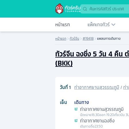
หน้าแรก
แพ็คเกจทัวร์
หน้าแรก
ทัวร์จีน
#19418
แพลนการเดินทาง
ทัวร์จีน ฉงชิ่ง 5 วัน 4 คืน 
(BKK)
วันที่
1
ท่าอากาศยานสุวรรณภูมิ
/
ท่
เย็น
เดินทาง
ท่าอากาศยานสุวรรณภูมิ
นัดหมาย
16.30
ออก
19.20
เที่ยวบิน
3
ท่าอากาศยานฉงชิ่ง
เดินทางถึง
23.50