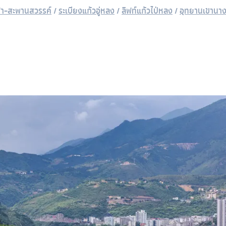
้า-สะพานสวรรค์
/
ระเบียงแก้วอู่หลง
/
ลิฟท์แก้วไป่หลง
/
อุทยานเขานาง