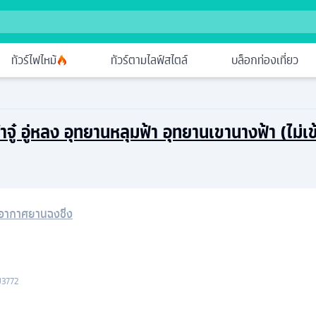
ทัวร์ไฟไหม้
ทัวร์ตามไลฟ์สไตล์
บล็อกท่องเที่ยว
ต๋าจู๋ อู่หลง อุทยานหลุมฟ้า อุทยานเขานางฟ้า (ไม่เ
าอากาศยานฉงชิ่ง
U3772