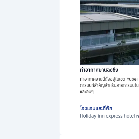
ท่าอากาศยานฉงชิ่ง
ท่าอากาศยานนี้ตั้งอยู่ในเขต Yubei
การบินที่สำคัญสำหรับสายการบินใน
และอื่นๆ
โรงแรมและที่พัก
Holiday inn express hotel หร