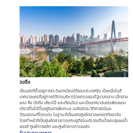
ฉงชิ่ง
เป็นนครที่ตั้งอยู่ภาคตะวันตกเฉียงใต้ของประเทศจีน เป็นหนึ่งในสี่
เทศบาลนครที่อยู่ภายใต้การบริหารโดยตรงของรัฐบาลกลาง (อีกสาม
แห่ง คือ ปักกิ่ง เซี่ยงไฮ้ และเทียนจิน) และเป็นเทศบาลนครเพียงแห่ง
เดียวที่ไม่ได้ตั้งอยู่ริมชายฝั่งทะเล ฉงชิ่งมีประวัติศาสตร์และ
วัฒนธรรมที่โดดเด่น ในฐานะที่เป็นนครศูนย์กลางแห่งชาติของจีน
โดยทำหน้าที่เป็นศูนย์กลางทางเศรษฐกิจในบริเวณต้นน้ำของลุ่มแม่น้ำ
แยงซี ศูนย์การผลิต และศูนย์กลางการขนส่ง
รับประทานอาหาร