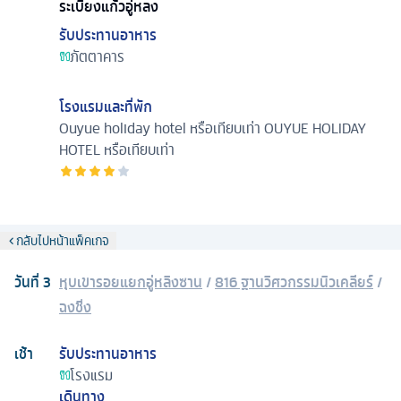
ระเบียงแก้วอู่หลง
รับประทานอาหาร
ภัตตาคาร
โรงแรมและที่พัก
Ouyue holiday hotel หรือเทียบเท่า
OUYUE HOLIDAY
HOTEL หรือเทียบเท่า
กลับไปหน้าแพ็คเกจ
วันที่
3
หุบเขารอยแยกอู่หลิงซาน
/
816 ฐานวิศวกรรมนิวเคลียร์
/
ฉงชิ่ง
เช้า
รับประทานอาหาร
โรงแรม
เดินทาง