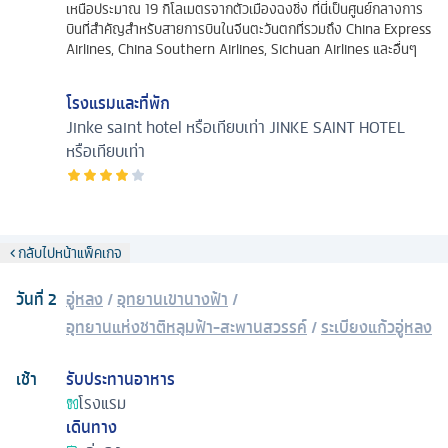
เหนือประมาณ 19 กิโลเมตรจากตัวเมืองฉงชิ่ง ที่นี่เป็นศูนย์กลางการ
บินที่สำคัญสำหรับสายการบินในจีนตะวันตกที่รวมถึง China Express
Airlines, China Southern Airlines, Sichuan Airlines และอื่นๆ
โรงแรมและที่พัก
Jinke saint hotel หรือเทียบเท่า
JINKE SAINT HOTEL
หรือเทียบเท่า
กลับไปหน้าแพ็คเกจ
วันที่
2
อู่หลง
/
อุทยานเขานางฟ้า
/
อุทยานแห่งชาติหลุมฟ้า-สะพานสวรรค์
/
ระเบียงแก้วอู่หลง
เช้า
รับประทานอาหาร
โรงแรม
เดินทาง