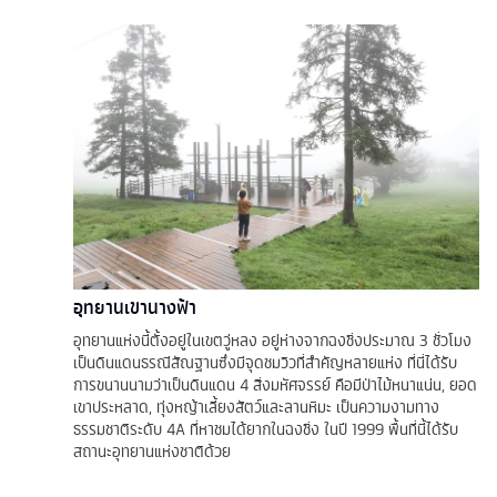
อุทยานเขานางฟ้า
อุทยานแห่งนี้ตั้งอยู่ในเขตวู่หลง อยู่ห่างจากฉงชิ่งประมาณ 3 ชั่วโมง
เป็นดินแดนธรณีสัณฐานซึ่งมีจุดชมวิวที่สำคัญหลายแห่ง ที่นี่ได้รับ
การขนานนามว่าเป็นดินแดน 4 สิ่งมหัศจรรย์ คือมีป่าไม้หนาแน่น, ยอด
เขาประหลาด, ทุ่งหญ้าเลี้ยงสัตว์และลานหิมะ เป็นความงามทาง
ธรรมชาติระดับ 4A ที่หาชมได้ยากในฉงชิ่ง ในปี 1999 พื้นที่นี้ได้รับ
สถานะอุทยานแห่งชาติด้วย