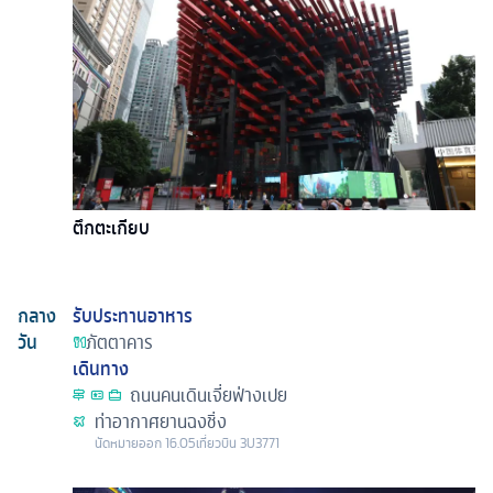
ตึกตะเกียบ
กลาง
รับประทานอาหาร
วัน
ภัตตาคาร
เดินทาง
ถนนคนเดินเจี่ยฟ่างเปย
ท่าอากาศยานฉงชิ่ง
นัดหมาย
ออก
16.05
เที่ยวบิน
3U3771