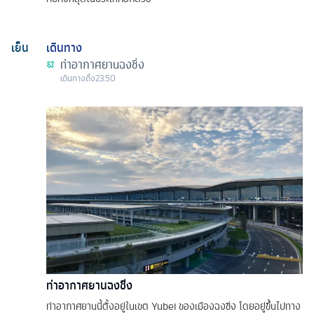
เย็น
เดินทาง
ท่าอากาศยานฉงชิ่ง
เดินทางถึง
23.50
ท่าอากาศยานฉงชิ่ง
ท่าอากาศยานนี้ตั้งอยู่ในเขต Yubei ของเมืองฉงชิ่ง โดยอยู่ขึ้นไปทาง