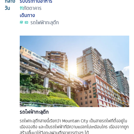
กลาง
รับประทานอาหาร
วัน
ภัตตาคาร
เดินทาง
รถไฟฟ้าทะลุตึก
รถไฟฟ้าทะลุตึก
รถไฟทะลุตึกสายนี้เรียกว่า Mountain City เป็นสายรถไฟที่ตั้งอยู่ใน
เมืองฉงชิ่ง และเป็นรถไฟฟ้าที่มีความแปลกไม่เหมือนใคร เนื่องจากถูก
สร้างขึ้นมาให้วิ่งทะลุผ่านตึกอาคารต่างๆ ได้