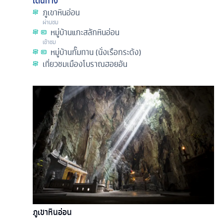
เดินทาง
ภูเขาหินอ่อน
ผ่านชม
หมู่บ้านแกะสลักหินอ่อน
เข้าชม
หมู่บ้านกั๊มทาน (นั่งเรือกระด้ง)
เที่ยวชมเมืองโบราณฮอยอัน
ภูเขาหินอ่อน