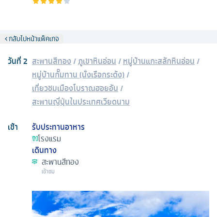
กลับไปหน้าแพ็คเกจ
วันที่
2
สะพานสีทอง
/
ภูเขาหินอ่อน
/
หมู่บ้านแกะสลักหินอ่อน
/
หมู่บ้านกั๊มทาน (นั่งเรือกระด้ง)
/
เที่ยวชมเมืองโบราณฮอยอัน
/
สะพานญี่ปุ่นในประเทศเวียดนาม
เช้า
รับประทานอาหาร
โรงแรม
เดินทาง
สะพานสีทอง
เข้าชม