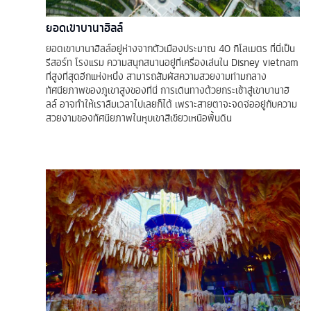
ยอดเขาบานาฮิลล์
ยอดเขาบานาฮิลล์อยู่ห่างจากตัวเมืองประมาณ 40 กิโลเมตร ที่นี่เป็น
รีสอร์ท โรงแรม ความสนุกสนานอยู่ที่เครื่องเล่นใน Disney vietnam
ที่สูงที่สุดอีกแห่งหนึ่ง สามารถสัมผัสความสวยงามท่ามกลาง
ทัศนียภาพของภูเขาสูงของที่นี่ การเดินทางด้วยกระเช้าสู่เขาบานาฮิ
ลล์ อาจทำให้เราลืมเวลาไปเลยก็ได้ เพราะสายตาจะจดจ่ออยู่กับความ
สวยงามของทัศนียภาพในหุบเขาสีเขียวเหนือพื้นดิน