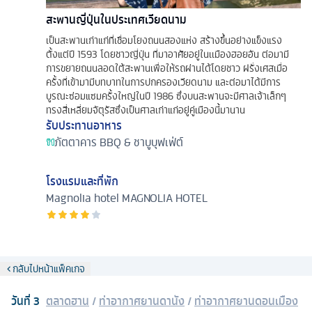
สะพานญี่ปุ่นในประเทศเวียดนาม
เป็นสะพานเก่าแก่ที่เชื่อมโยงถนนสองแห่ง สร้างขึ้นอย่างแข็งแรง
ตั้งแต่ปี 1593 โดยชาวญี่ปุ่น ที่มาอาศัยอยู่ในเเมืองฮอยอัน ต่อมามี
การขยายถนนลอดใต้สะพานเพื่อให้รถผ่านได้โดยชาว ฝรั่งเศสเมื่อ
ครั้งที่เข้ามามีบทบาทในการปกครองเวียดนาม และต่อมาได้มีการ
บูรณะซ่อมแซมครั้งใหญ่ในปี 1986 ซึ่งบนสะพานจะมีศาลเจ้าเล็กๆ
ทรงสี่เหลี่ยมจัตุรัสซึ่งเป็นศาลเก่าแก่อยู่คู่เมืองนี้มานาน
รับประทานอาหาร
ภัตตาคาร
BBQ & ชาบูบุฟเฟ่ต์
โรงแรมและที่พัก
Magnolia hotel
MAGNOLIA HOTEL
กลับไปหน้าแพ็คเกจ
วันที่
3
ตลาดฮาน
/
ท่าอากาศยานดานัง
/
ท่าอากาศยานดอนเมือง