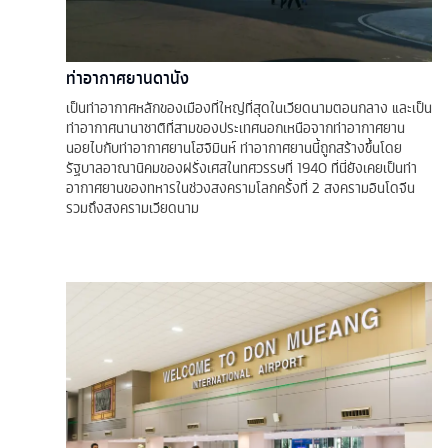
ท่าอากาศยานดานัง
เป็นท่าอากาศหลักของเมืองที่ใหญ่ที่สุดในเวียดนามตอนกลาง และเป็น
ท่าอากาศนานาชาติที่สามของประเทศนอกเหนือจากท่าอากาศยาน
นอยไบกับท่าอากาศยานโฮจิมินห์ ท่าอากาศยานนี้ถูกสร้างขึ้นโดย
รัฐบาลอาณานิคมของฝรั่งเศสในทศวรรษที่ 1940 ที่นี่ยังเคยเป็นท่า
อากาศยานของทหารในช่วงสงครามโลกครั้งที่ 2 สงครามอินโดจีน
รวมถึงสงครามเวียดนาม