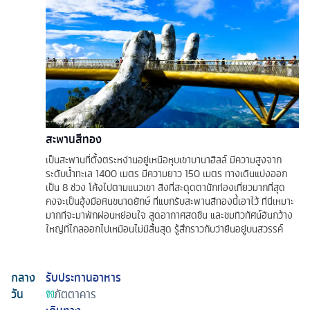
สะพานสีทอง
เป็นสะพานที่ตั้งตระหง่านอยู่เหนือหุบเขาบานาฮิลล์ มีความสูงจาก
ระดับน้ำทะเล 1400 เมตร มีความยาว 150 เมตร ทางเดินแบ่งออก
เป็น 8 ช่วง โค้งไปตามแนวเขา สิ่งที่สะดุดตานักท่องเที่ยวมากที่สุด
คงจะเป็นอุ้งมือหินขนาดยักษ์ ที่แบกรับสะพานสีทองนี้เอาไว้ ที่นี่เหมาะ
มากที่จะมาพักผ่อนหย่อนใจ สูดอากาศสดชื่น และชมทิวทัศน์อันกว้าง
ใหญ่ที่ไกลออกไปเหมือนไม่มีสิ้นสุด รู้สึกราวกับว่ายืนอยู่บนสวรรค์
กลาง
รับประทานอาหาร
วัน
ภัตตาคาร