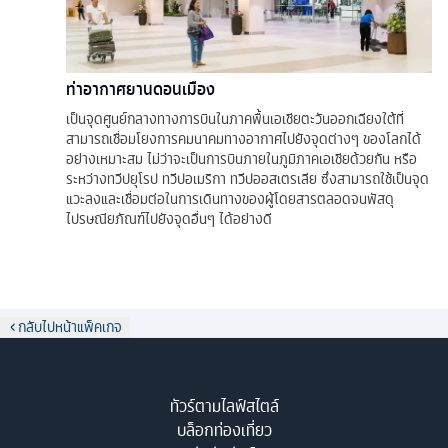
ท่าอากาศยานดอนเมือง
เป็นจุดศูนย์กลางทางการบินในภาคพื้นเอเชียตะวันออกเฉียงใต้ที่
สามารถเชื่อมโยงการคมนาคมทางอากาศไปยังจุดต่างๆ ของโลกได้
อย่างเหมาะสม ไม่ว่าจะเป็นการบินภายในภูมิภาคเอเชียด้วยกัน หรือ
ระหว่างทวีปยุโรป ทวีปอเมริกา ทวีปออสเตรเลีย ซึ่งสามารถใช้เป็นจุด
แวะลงและเชื่อมต่อในการเดินทางของผู้โดยสารตลอดจนพัสดุ
ไปรษณียภัณฑ์ไปยังจุดอื่นๆ ได้อย่างดี
กลับไปหน้าแพ็คเกจ
ทัวร์ตามไลฟ์สไตล์
บล็อกท่องเที่ยว