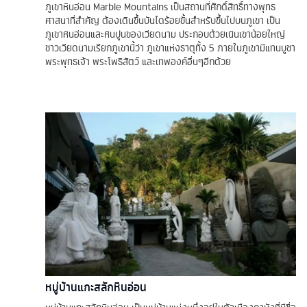
ภูเขาหินอ่อน Marble Mountains เป็นสถานที่ศักดิ์สิทธิ์ทางพุทธ
ศาสนาที่สำคัญ ต้องเดินขึ้นบันไดร้อยขั้นสำหรับขึ้นไปบนภูเขา เป็น
ภูเขาหินอ่อนและหินปูนของเวียดนาม ประกอบด้วยเนินเขาน้อยใหญ่
ชาวเวียดนามเรียกภูเขานี้ว่า ภูเขาแห่งธาตุทั้ง 5 ภายในภูเขามีแทนบูชา
พระพุทธเจ้า พระโพธิสัตว์ และเทพองค์อื่นๆอีกด้วย
หมู่บ้านแกะสลักหินอ่อน