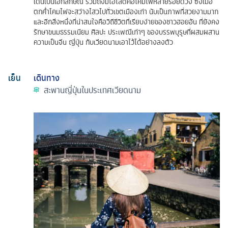
เด่นเป็นเอกลักษณ์ รวมถึงมีไฮไลต์คือโคมไฟหลายร้อยดวง ซึ่งเมื่อ
ตกคํ่าโคมไฟจะสว่างไสวไปทั่วเขตเมืองเก่า นับเป็นภาพที่สวยงามมาก
และอีกสิ่งหนึ่งที่น่าสนใจคือวิถีชีวิตที่เรียบง่ายของชาวฮอยอัน ที่ยังคง
รักษาขนมธรรมเนียม ศิลปะ ประเพณีเก่าๆ ของบรรพบุรุษที่ผสมผสาน
ความเป็นจีน ญี่ปุ่น กับเวียดนามเอาไว้ได้อย่างลงตัว
เย็น
เดินทาง
สะพานญี่ปุ่นในประเทศเวียดนาม