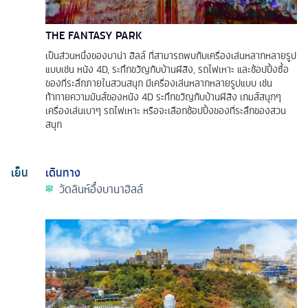
THE FANTASY PARK
เป็นส่วนหนึ่งของบาน่า ฮิลล์ ที่สามารถพบกับเครื่องเล่นหลากหลายรูป
แบบเช่น หนัง 4D, ระทึกขวัญกับบ้านผีสิง, รถไฟเหาะ และช้อปปิ้งซื้อ
ของที่ระลึกภายในสวนสนุก มีเครื่องเล่นหลากหลายรูปแบบ เช่น
ท้าทายความมันส์ของหนัง 4D ระทึกขวัญกับบ้านผีสิง เกมส์สนุกๆ
เครื่องเล่นเบาๆ รถไฟเหาะ หรือจะเลือกช้อปปิ้งของที่ระลึกของสวน
สนุก
เย็น
เดินทาง
วัดลินห์อื๋งบานาฮิลล์