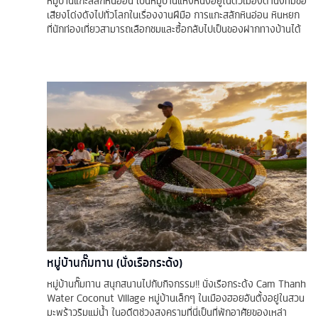
หมู่บ้านแกะสลักหินอ่อน เป็นหมู่บ้านแห่งหนึ่งอยู่ในตัวเมืองดานังที่มีชื่อ
เสียงโด่งดังไปทั่วโลกในเรื่องงานฝีมือ การแกะสลักหินอ่อน หินหยก
ที่นักท่องเที่ยวสามารถเลือกชมและซื้อกลับไปเป็นของฝากทางบ้านได้
หมู่บ้านกั๊มทาน (นั่งเรือกระด้ง)
หมู่บ้านกั๊มทาน สนุกสนานไปกับกิจกรรม!! นั่งเรือกระด้ง Cam Thanh
Water Coconut Village หมู่บ้านเล็กๆ ในเมืองฮอยอันตั้งอยู่ในสวน
มะพร้าวริมแม่น้ำ ในอดีตช่วงสงครามที่นี่เป็นที่พักอาศัยของเหล่า