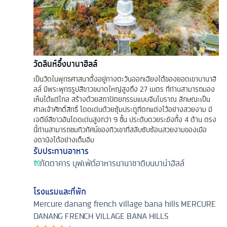
วัดลินห์อื๋งบานาฮิลล์
เป็นวัดในพุทธศาสนาตั้งอยู่ทางตะวันออกเฉียงใต้ของยอดเขาบานาฮิ
ลล์ มีพระพุทธรูปสีขาวขนาดใหญ่สูงถึง 27 เมตร ที่ท่านสามารถมอง
เห็นได้แต่ไกล สร้างด้วยสถาปัตยกรรมแบบจีนโบราณ ลักษณะเป็น
ศาลเจ้าศักดิ์สิทธิ์ โดดเด่นด้วยซุ้มประตูที่ตกแต่งไว้อย่างสวยงาม มี
เจดีย์สีขาวอันโดดเด่นสูงกว่า 9 ชั้น ประดับดวยระฆังทั้ง 4 ด้าน ตรง
นี้ท่านสามารถชมทิวทัศน์ของทิวเขาที่สลับซับซ้อนสวยงามของเมือ
งดานังได้อย่างเต็มอิ่ม
รับประทานอาหาร
ภัตตาคาร
บุฟเฟ่ต์อาหารนานาชาติบนบาน่าฮิลล์
โรงแรมและที่พัก
Mercure danang french village bana hills
MERCURE
DANANG FRENCH VILLAGE BANA HILLS