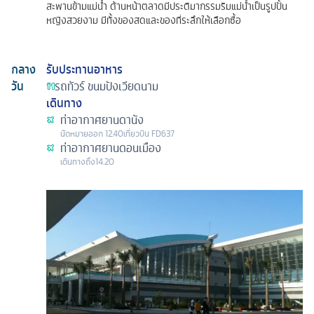
สะพานข้ามแม่น้ำ ด้านหน้าตลาดมีประติมากรรมริมแม่น้ำเป็นรูปปั้น
หญิงสวยงาม มีทั้งของสดและของที่ระลึกให้เลือกซื้อ
กลาง
รับประทานอาหาร
วัน
รถทัวร์
ขนมปังเวียดนาม
เดินทาง
ท่าอากาศยานดานัง
นัดหมาย
ออก
12.40
เที่ยวบิน
FD637
ท่าอากาศยานดอนเมือง
เดินทางถึง
14.20