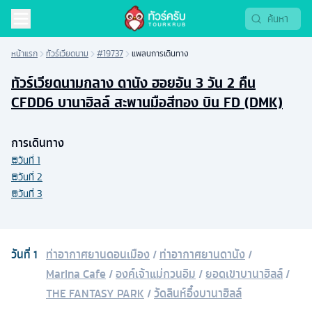
หน้าแรก
ทัวร์เวียดนาม
#19737
แพลนการเดินทาง
ทัวร์เวียดนามกลาง ดานัง ฮอยอัน 3 วัน 2 คืน
CFDD6 บานาฮิลล์ สะพานมือสีทอง บิน FD (DMK)
การเดินทาง
วันที่
1
วันที่
2
วันที่
3
วันที่
1
ท่าอากาศยานดอนเมือง
/
ท่าอากาศยานดานัง
/
Marina Cafe
/
องค์เจ้าแม่กวนอิม
/
ยอดเขาบานาฮิลล์
/
THE FANTASY PARK
/
วัดลินห์อื๋งบานาฮิลล์