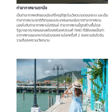
ท่าอากาศยานดานัง
เป็นท่าอากาศหลักของเมืองที่ใหญ่ที่สุดในเวียดนามตอนกลาง และเป็น
ท่าอากาศนานาชาติที่สามของประเทศนอกเหนือจากท่าอากาศยาน
นอยไบกับท่าอากาศยานโฮจิมินห์ ท่าอากาศยานนี้ถูกสร้างขึ้นโดย
รัฐบาลอาณานิคมของฝรั่งเศสในทศวรรษที่ 1940 ที่นี่ยังเคยเป็นท่า
อากาศยานของทหารในช่วงสงครามโลกครั้งที่ 2 สงครามอินโดจีน
รวมถึงสงครามเวียดนาม