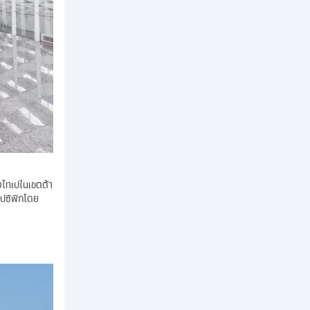
งไทเปในเขตต้า
ยแปซิฟิกโดย