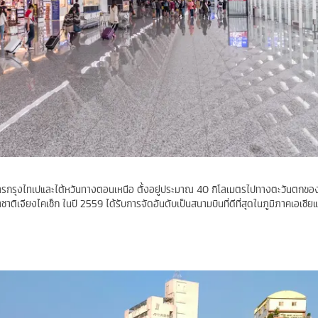
ิการกรุงไทเปและไต้หวันทางตอนเหนือ ตั้งอยู่ประมาณ 40 กิโลเมตรไปทางตะวันตกขอ
ชาติเจียงไคเช็ก ในปี 2559 ได้รับการจัดอันดับเป็นสนามบินที่ดีที่สุดในภูมิภาคเอเชี