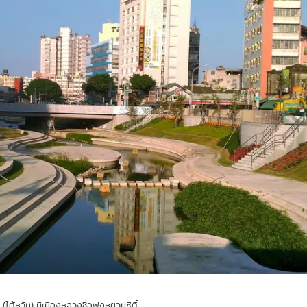
ไต้หวัน) มีเมืองหลวงชื่อฟงหยวนซิตี้