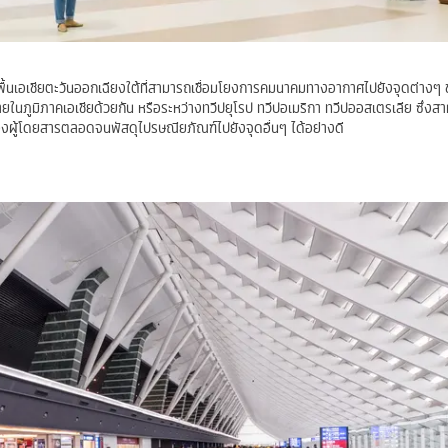
ื้นเอเชียตะวันออกเฉียงใต้ที่สามารถเชื่อมโยงการคมนาคมทางอากาศไปยังจุดต่างๆ
ยในภูมิภาคเอเชียด้วยกัน หรือระหว่างทวีปยุโรป ทวีปอเมริกา ทวีปออสเตรเลีย ซึ่งสา
งผู้โดยสารตลอดจนพัสดุไปรษณียภัณฑ์ไปยังจุดอื่นๆ ได้อย่างดี