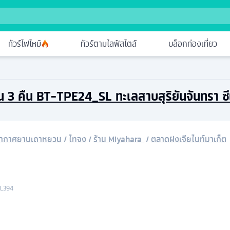
ทัวร์ไฟไหม้
ทัวร์ตามไลฟ์สไตล์
บล็อกท่องเที่ยว
วัน 3 คืน BT-TPE24_SL ทะเลสาบสุริยันจันทรา ซ
อากาศยานเถาหยวน
/
ไทจง
/
ร้าน Miyahara
/
ตลาดฝงเจียไนท์มาเก็ต
SL394