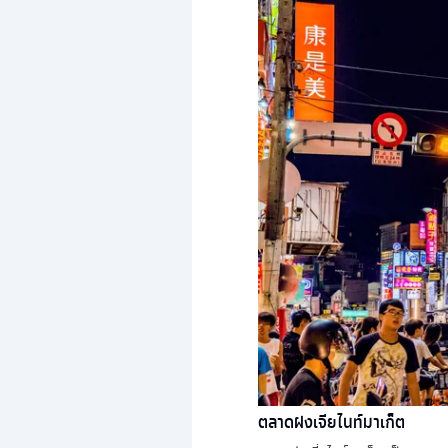
ตลาดฝงเจียไนท์มาเก็ต