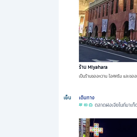
ร้าน Miyahara
เป็นร้านของหวาน ไอศครีม และขอ
เย็น
เดินทาง
ตลาดฝงเจียไนท์มาเก็