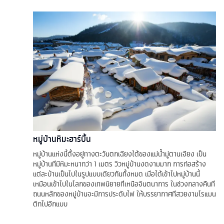
หมู่บ้านหิมะฮาร์บิ้น
หมู่บ้านแห่งนี้ตั้งอยู่ทางตะวันตกเฉียงใต้ของแม่น้ำมู่ตานเจียง เป็น
หมู่บ้านที่มีหิมะหนากว่า 1 เมตร วิวหมู่บ้านงดงามมาก การก่อสร้าง
แต่ละบ้านเป็นไปในรูปแบบเดียวกันทั้งหมด เมื่อได้เข้าไปหมู่บ้านนี้
เหมือนเข้าไปในโลกของเทพนิยายที่เหนือจินตนาการ ในช่วงกลางคืนที่
ถนนหลักของหมู่บ้านจะมีการประดับไฟ ให้บรรยากาศที่สวยงามโรแมน
ติกไปอีกแบบ