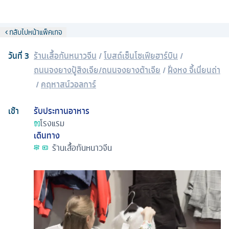
กลับไปหน้าแพ็คเกจ
วันที่
3
ร้านเสื้อกันหนาวจีน
/
โบสถ์เซ็นโซเฟียฮาร์บิน
/
ถนนจงยางปู้สิงเจีย/ถนนจงยางต้าเจีย
/
ฝั่งหง จี้เนี่ยนถ่า
/
คฤหาสน์วอลการ์
เช้า
รับประทานอาหาร
โรงแรม
เดินทาง
ร้านเสื้อกันหนาวจีน