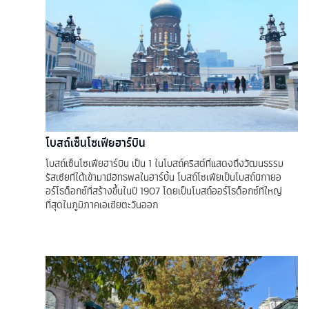
โบสถ์เซ็นโซเฟียฮาร์บิน
โบสถ์เซ็นโซเฟียฮาร์บิน เป็น 1 ในโบสถ์คริสต์ที่แสดงถึงวัฒนธรรม
รัสเซียที่ได้เข้ามามีอิทธพลในฮาร์บิ้น โบสถ์โซเฟียเป็นโบสถ์นิกายอ
อร์โธด็อกซ์ที่สร้างขึ้นในปี 1907 โดยเป็นโบสถ์ออร์โธด็อกซ์ที่ใหญ่
ที่สุดในภูมิภาคเอเซียตะวันออก