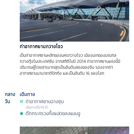
ท่าอากาศยานกวางโจว
เป็นท่าอากาศยานหลักของนครกวางโจว เมืองเอกของมณฑล
กวางตุ้งในประเทศจีน จากสถิติในปี 2014 ท่าอากาศยานแห่งนี้มี
ปริมาณผู้โดยสารมากสุดเป็นอันดับสองของจีน รองจากท่า
อากาศยานนานาชาติปักกิ่ง และเป็นอันดับ 16 ของโลก
กลาง
เดินทาง
วัน
ท่าอากาศยานฉางชุน
เดินทางถึง
14.15
ตึกกระทรวงทั้งแปดของแมนจู