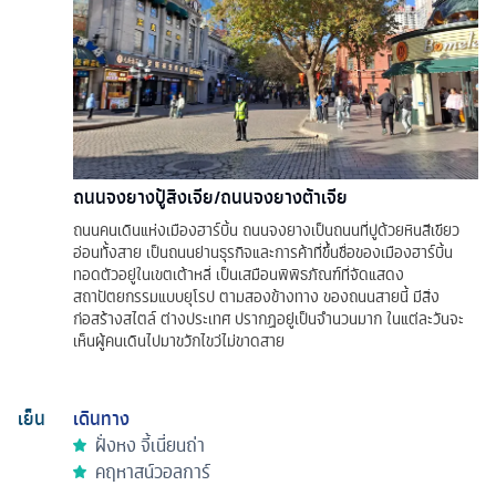
ถนนจงยางปู้สิงเจีย/ถนนจงยางต้าเจีย
ถนนคนเดินแห่งเมืองฮาร์บิ้น ถนนจงยางเป็นถนนที่ปูด้วยหินสีเขียว
อ่อนทั้งสาย เป็นถนนย่านธุรกิจและการค้าที่ขึ้นชื่อของเมืองฮาร์บิ้น
ทอดตัวอยู่ในเขตเต้าหลี่ เป็นเสมือนพิพิธภัณฑ์ที่จัดแสดง
สถาปัตยกรรมแบบยุโรป ตามสองข้างทาง ของถนนสายนี้ มีสิ่ง
ก่อสร้างสไตล์ ต่างประเทศ ปรากฏอยู่เป็นจำนวนมาก ในแต่ละวันจะ
เห็นผู้คนเดินไปมาขวักไขว่ไม่ขาดสาย
เย็น
เดินทาง
ฝั่งหง จี้เนี่ยนถ่า
คฤหาสน์วอลการ์