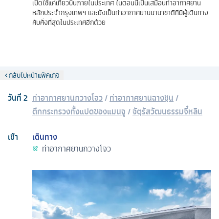
เปิดใช้แค่เที่ยวบินภายในประเทศ ในตอนนี้เป็นเสมือนท่าอากาศยาน
หลักประจำกรุงเทพฯ และยังเป็นท่าอากาศยานนานาชาติที่มีผู้เดินทาง
คับคั่งที่สุดในประเทศอีกด้วย
กลับไปหน้าแพ็คเกจ
วันที่
2
ท่าอากาศยานกวางโจว
/
ท่าอากาศยานฉางชุน
/
ตึกกระทรวงทั้งแปดของแมนจู
/
จัตุรัสวัฒนธรรมจี๋หลิน
เช้า
เดินทาง
ท่าอากาศยานกวางโจว