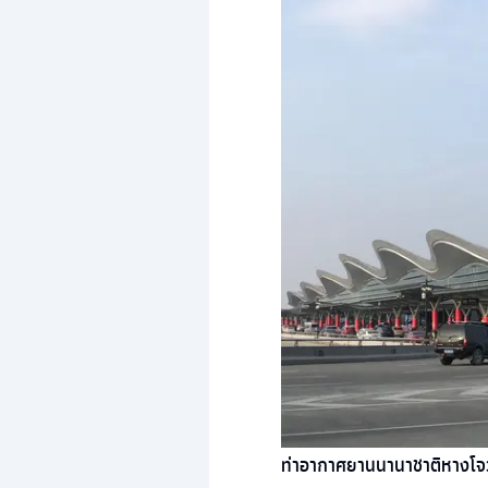
ท่าอากาศยานนานาชาติหางโจว