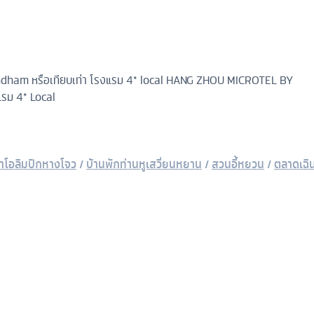
ham หรือเทียบเท่า โรงแรม 4* local
HANG ZHOU MICROTEL BY
รม 4* Local
ฬาโอลิมปิกหางโจว
/
บ้านพักท่านหูเสวี่ยนหยาน
/
สวนอี้หยวน
/
ตลาดเฉิน