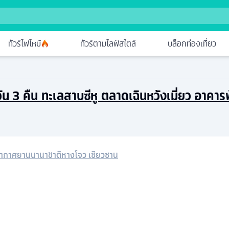
ทัวร์ไฟไหม้
ทัวร์ตามไลฟ์สไตล์
บล็อกท่องเที่ยว
 วัน 3 คืน ทะเลสาบซีหู ตลาดเฉินหวังเมี่ยว อาคารพั
อากาศยานนานาชาติหางโจว เซียวซาน