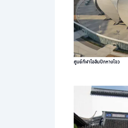
ศูนย์กีฬาโอลิมปิกหางโจว