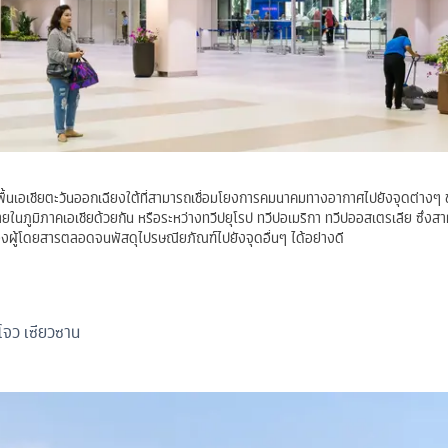
ื้นเอเชียตะวันออกเฉียงใต้ที่สามารถเชื่อมโยงการคมนาคมทางอากาศไปยังจุดต่างๆ
ยในภูมิภาคเอเชียด้วยกัน หรือระหว่างทวีปยุโรป ทวีปอเมริกา ทวีปออสเตรเลีย ซึ่งสา
งผู้โดยสารตลอดจนพัสดุไปรษณียภัณฑ์ไปยังจุดอื่นๆ ได้อย่างดี
จว เซียวซาน