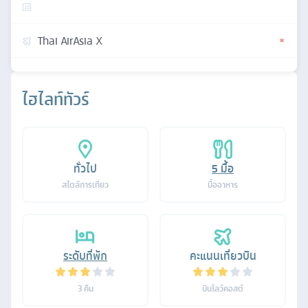
Thai AirAsia X
ไฮไลท์ทัวร์
ทั่วไป
5
มื้อ
สไตล์การเที่ยว
มื้ออาหาร
ระดับที่พัก
คะแนนเที่ยวบิน
3
คืน
บินโลว์คอสต์