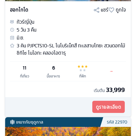
ฮอกไกโด
แชร์
ถูกใจ
ทัวร์
ญี่ปุ่น
5
วัน
3
คืน
มิ.ย.
3 คิน PJPCTS10-SL โนโบริเบ็ทสึ ทะเลสาบโทยะ สวนดอกไม้
ชิกิไซ โนโอกะ คลองโอตารุ
11
6
ที่เที่ยว
มื้ออาหาร
ที่พัก
33,999
เริ่มต้น
ดูรายละเอียด
เหมาะกับฤดูกาล
รหัส
22970