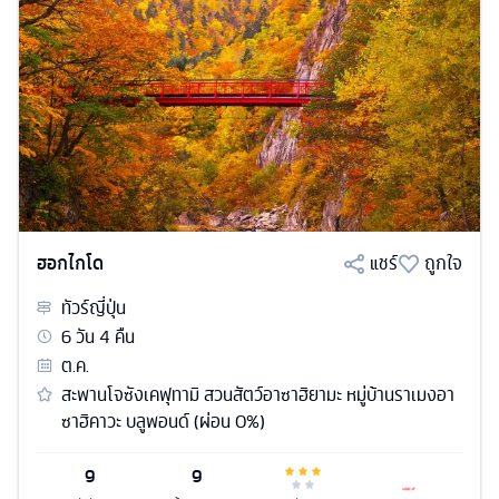
ฮอกไกโด
แชร์
ถูกใจ
ทัวร์
ญี่ปุ่น
6
วัน
4
คืน
ต.ค.
สะพานโจซังเคฟุทามิ สวนสัตว์อาซาฮิยามะ หมู่บ้านราเมงอา
ซาฮิคาวะ บลูพอนด์ (ผ่อน 0%)
9
9