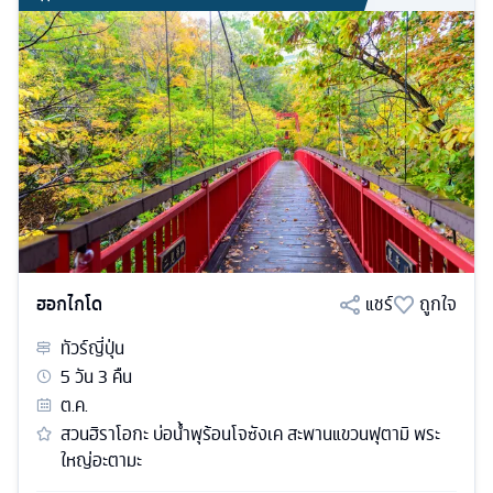
ฮอกไกโด
แชร์
ถูกใจ
ทัวร์
ญี่ปุ่น
5
วัน
3
คืน
ต.ค.
สวนฮิราโอกะ บ่อน้ำพุร้อนโจซังเค สะพานแขวนฟุตามิ พระ
ใหญ่อะตามะ