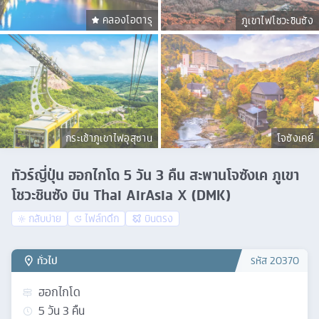
คลองโอตารุ
ภูเขาไฟโชวะชินซัง
กระเช้าภูเขาไฟอุสุซาน
โจซังเคย์
ทัวร์ญี่ปุ่น ฮอกไกโด 5 วัน 3 คืน สะพานโจซังเค ภูเขา
โชวะชินซัง บิน Thai AirAsia X (DMK)
กลับบ่าย
ไฟล์ทดึก
บินตรง
ทั่วไป
รหัส
20370
ฮอกไกโด
5
วัน
3
คืน