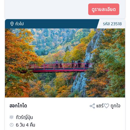
ดูรายละเอียด
ทั่วไป
รหัส
23518
ฮอกไกโด
แชร์
ถูกใจ
ทัวร์
ญี่ปุ่น
6
วัน
4
คืน