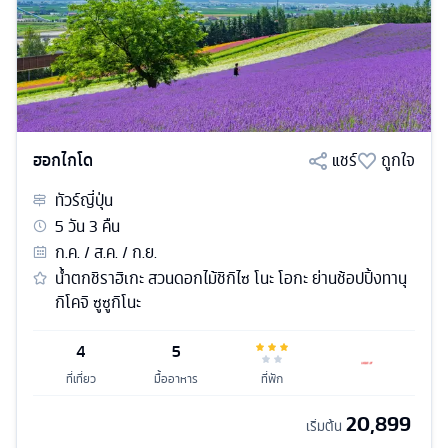
ฮอกไกโด
แชร์
ถูกใจ
ทัวร์
ญี่ปุ่น
5
วัน
3
คืน
ก.ค. / ส.ค. / ก.ย.
น้ำตกชิราฮิเกะ สวนดอกไม้ชิกิไซ โนะ โอกะ ย่านช้อปปิ้งทานุ
กิโคจิ ซูซูกิโนะ
4
5
ที่เที่ยว
มื้ออาหาร
ที่พัก
20,899
เริ่มต้น