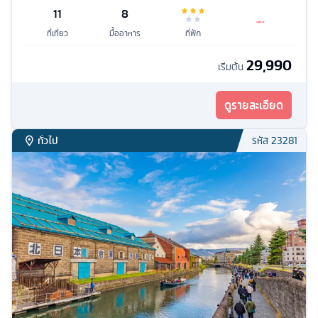
11
8
ที่เที่ยว
มื้ออาหาร
ที่พัก
29,990
เริ่มต้น
ดูรายละเอียด
ทั่วไป
รหัส
23281