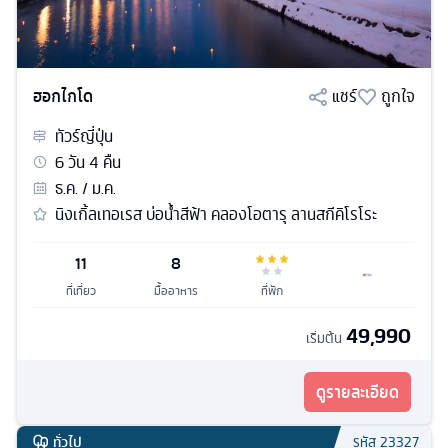
ฮอกไกโด
แชร์
ถูกใจ
ทัวร์
ญี่ปุ่น
6
วัน
4
คืน
ธ.ค. / ม.ค.
นิงเกิ้ลเทอเรส บ่อน้ำสีฟ้า คลองโอตารุ ลานสกีคิโรโระ
11
8
ที่เที่ยว
มื้ออาหาร
ที่พัก
49,990
เริ่มต้น
ดูรายละเอียด
ทั่วไป
รหัส
23327