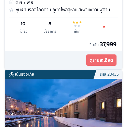
ต.ค. / พ.ย.
หุบเขานรกจิโกคุดานิ ภูเขาไฟอุสุซาน สะพานแขวนฟูตามิ
10
8
ที่เที่ยว
มื้ออาหาร
ที่พัก
37,999
เริ่มต้น
ดูรายละเอียด
เน้นผจญภัย
รหัส
23435