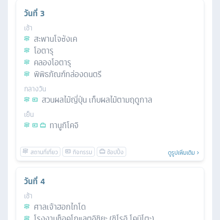
วันที่
3
เช้า
สะพานโจซังเค
โอตารุ
คลองโอตารุ
พิพิธภัณฑ์กล่องดนตรี
กลางวัน
สวนผลไม้ญี่ปุ่น เก็บผลไม้ตามฤดูกาล
เย็น
ทานูกิโคจิ
ดูรูปเพิ่มเติม
วันที่
4
เช้า
ศาลเจ้าฮอกไกโด
โรงงานช็อคโกแลตอิชิยะ (ชิโรอิ โคบิโตะ)