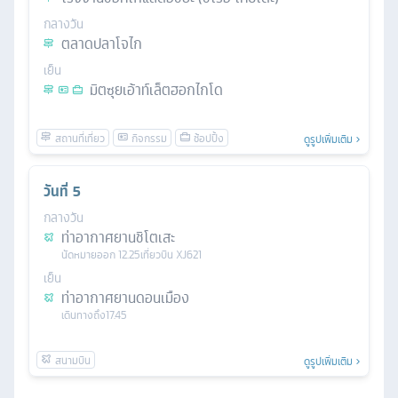
กลางวัน
ตลาดปลาโจไก
เย็น
มิตซุยเอ้าท์เล็ตฮอกไกโด
ดูรูปเพิ่มเติม
วันที่
5
กลางวัน
ท่าอากาศยานชิโตเสะ
นัดหมาย
ออก
12.25
เที่ยวบิน
XJ621
เย็น
ท่าอากาศยานดอนเมือง
เดินทางถึง
17.45
ดูรูปเพิ่มเติม