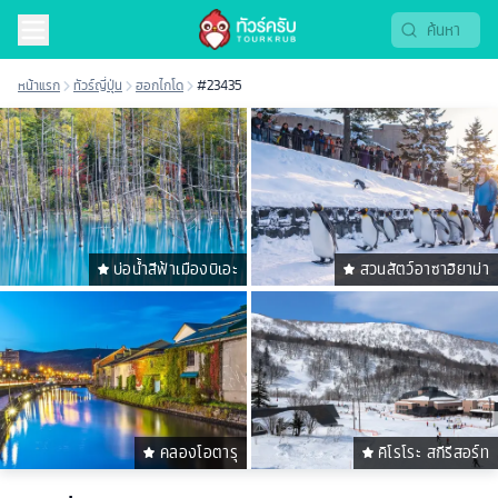
หน้าแรก
ทัวร์ญี่ปุ่น
ฮอกไกโด
#23435
บ่อน้ำสีฟ้าเมืองบิเอะ
สวนสัตว์อาซาฮิยาม่า
คลองโอตารุ
คิโรโระ สกีรีสอร์ท