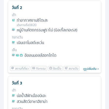
วันที่
2
เช้า
ท่าอากาศยานชิโตเสะ
เดินทางถึง
08.20
หมู่บ้านหัตถกรรมฟูราโน่ (นิงเกิ้ลเทอเรส)
กลางวัน
เนินเขาไมลด์เซเว่น
เย็น
อิออนมอลล์ฮอกไกโด
ดูรูปเพิ่มเติม
วันที่
3
เช้า
บ่อน้ำสีฟ้าเมืองบิเอะ
สวนสัตว์อาซาฮิยาม่า
กลางวัน