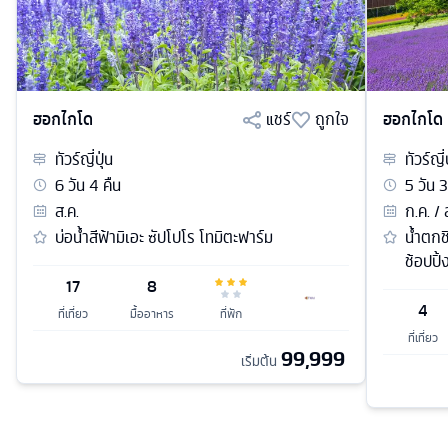
ฮอกไกโด
แชร์
ถูกใจ
ฮอกไกโด
ทัวร์
ญี่ปุ่น
ทัวร์
ญี่
6
วัน
4
คืน
5
วัน
3
ส.ค.
ก.ค. / 
บ่อน้ำสีฟ้ามิเอะ ซัปโปโร โทมิตะฟาร์ม
น้ำตกช
ช้อปปิ้
17
8
4
ที่เที่ยว
มื้ออาหาร
ที่พัก
ที่เที่ยว
99,999
เริ่มต้น