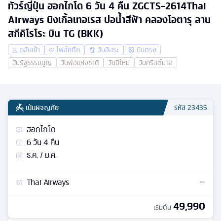
ทัวร์ญี่ปุ่น ฮอกไกโด 6 วัน 4 คืน ZGCTS-2614Thai
Airways นิงเกิ้ลเทอเรส บ่อน้ำสีฟ้า คลองโอตารุ ลาน
สกีคิโรโระ บิน TG (BKK)
กลับเช้า
ไฟล์ทดึก
วันอิสระ
บินตรง
วันรัฐธรรมนูญ
วันพ่อแห่งชาติ
วันปีใหม่
วันคริสต์มาส
เน้นผจญภัย
รหัส
23435
ฮอกไกโด
6
วัน
4
คืน
ธ.ค. / ม.ค.
Thai Airways
49,990
เริ่มต้น