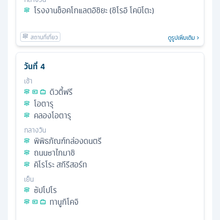
โรงงานช็อคโกแลตอิชิยะ (ชิโรอิ โคบิโตะ)
ดูรูปเพิ่มเติม
วันที่
4
เช้า
ดิวตี้ฟรี
โอตารุ
คลองโอตารุ
กลางวัน
พิพิธภัณฑ์กล่องดนตรี
ถนนซาไกมาชิ
คิโรโระ สกีรีสอร์ท
เย็น
ซัปโปโร
ทานูกิโคจิ