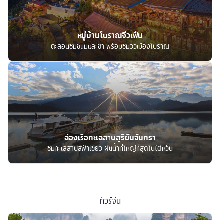
หมู่บ้านโบราณจิ่วเฟิ่น
ตะลอนชิมขนมและชา พร้อมชมวิวเมืองโบราณ
ล่องเรือทะเลสาบสุริยันจันทรา
ชมทะเลสาปสีฟ้าเขียว ผืนน้ำที่ใหญ่ที่สุดในไต้หวัน
ทัวร์
จีน