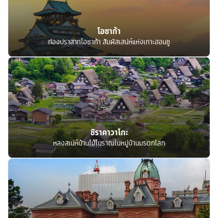
โอซาก้า
ท่องปราสาทโอซาก้า สัมผัสเสน่ห์แห่งเกาะฮอนชู
ชิราคาวาโกะ
หลงสเน่ห์บ้านไม้โบราณในหมู่บ้านมรดกโลก