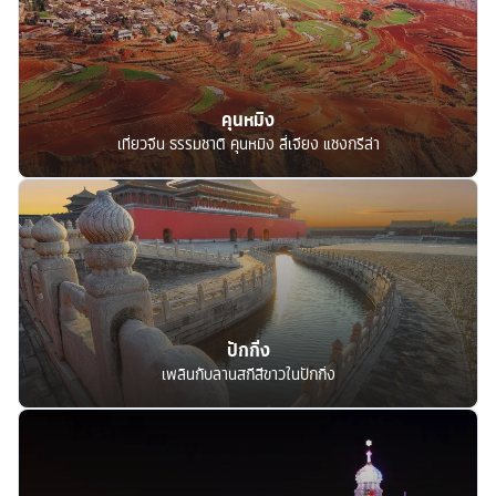
คุนหมิง
เที่ยวจีน ธรรมชาติ คุนหมิง ลี่เจียง แชงกรีล่า
ปักกิ่ง
เพลินกับลานสกีสีขาวในปักกิ่ง