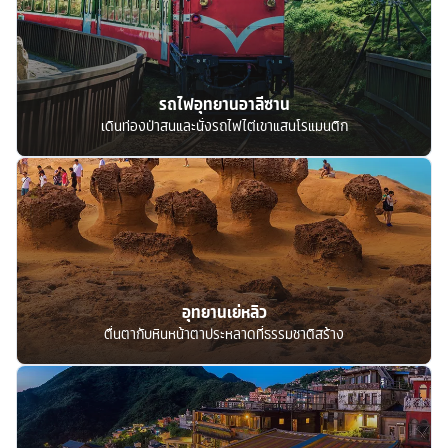
รถไฟอุทยานอาลีซาน
เดินท่องป่าสนและนั่งรถไฟไต่เขาแสนโรแมนติก
อุทยานเย่หลิว
ตื่นตากับหินหน้าตาประหลาดที่ธรรมชาติสร้าง