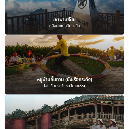
เขาฟานซีปัน
หลังคาแห่งอินโดจีน
หมู่บ้านกั๊มทาน (นั่งเรือกระด้ง)
ล่องเรือกระด้งชมวัฒนธรรม