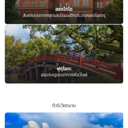
ฮอกไกโด
สัมผัสบรรยากาศสุดแสนโรแมนติกบริเวณคลองโอตารุ
ฟุกุโอกะ
เมืองใหญ่บรรยากาศสโลว์ไลฟ์
ทัวร์
เวียดนาม