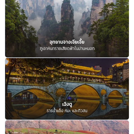
อุทยานจางเจียเจี้ย
ภูเขาหินทรายเสียดฟ้าในม่านหมอก
เฉิงตู
ธารน้ำแข็ง หิมะ และทิวสน