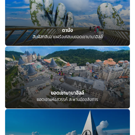
ดานัง
สัมผัสกลิ่นอายฝรั่งเศสบนยอดเขาบานาฮิลล์
ยอดเขาบานาฮิลล์
ยอดเขาแห่งสวรรค์ สะพานมืออลังการ