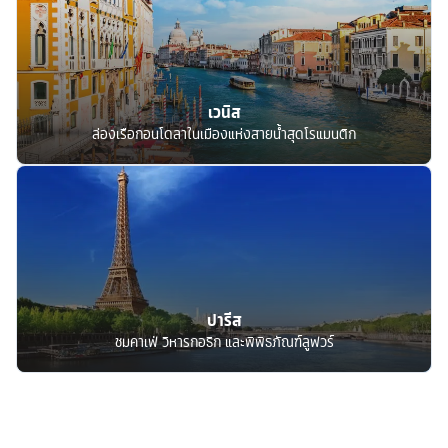
เวนิส
ล่องเรือกอนโดลาในเมืองแห่งสายน้ำสุดโรแมนติก
ปารีส
ชมคาเฟ่ วิหารกอธิก และพิพิธภัณฑ์ลูฟวร์