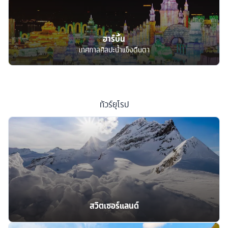
ฮาร์บิ้น
เทศกาลศิลปะน้ำแข็งตื่นตา
ทัวร์
ยุโรป
สวิตเซอร์แลนด์