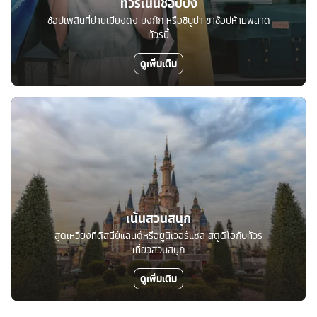
ทัวร์เน้นช้อปปิ้ง
ช้อปเพลินที่ย่านเมียงดง มงก๊ก หรือชิบูย่า ขาช้อปห้ามพลาด
ทัวร์นี้
ดูเพิ่มเติม
เน้นสวนสนุก
สุดเหวี่ยงที่ดิสนีย์แลนด์หรือยูนิเวอร์แซล สตูดิโอกับทัวร์
เที่ยวสวนสนุก
ดูเพิ่มเติม