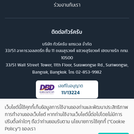
ร่วมงานกับเรา
ติดต่อทัวร์ครับ
บริษัท ทัวร์ครับ แทรเวล จำกัด
33/51 อาคารวอลสตรีท ชั้น 11 ถนนสุรวงศ์ แขวงสุริยวงศ์ เขตบางรัก กทม.
10500
33/51 Wall Street Tower, 11th Floor, Surawongse Rd., Suriwongse,
Bangrak, Bangkok. โทร
02-853-9982
เลขที่ใบอนุญาต
11/13224
เว็บไซต์นี้ใช้คุกกี้เก็บข้อมูลการใช้งานของท่านและพัฒนาประสิทธิภาพ
การทำงานของเว็บไซต์ หากท่านใช้งานเว็บไซต์นี้ต่อไปโดยไม่มีการ
ปรับตั้งค่าใดๆ ถือว่าท่านยอมรับตาม นโยบายการใช้คุกกี้ ("Cookie
Policy") ของเรา
คุยกับทัวร์ครับ
©
2026
บริษัท ทัวร์ครับ แทรเวล จำกัด สงวนลิขสิทธิ์