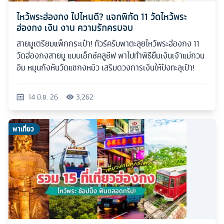
ไหว้พระฮ่องกง ไปไหนดี? แจกพิกัด 11 วัดไหว้พระ
ฮ่องกง เงิน งาน ความรักครบจบ
สายมูเตรียมแพ็กกระเป๋า! ทัวร์ครับพาตะลุยไหว้พระฮ่องกง 11
วัดฮ่องกงสายมู แบบเอ็กซ์คลูซีฟ พาไปทำพิธียืมเงินเจ้าแม่กวน
อิม หมุนกังหันวัดแชกงหมิว เสริมดวงการเงินให้ปังทะลุเป้า!
14 มิ.ย. 26
3,262
พาเที่ยว