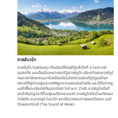
ซาลส์บวร์ก
ซาลซ์บูร์ก (Salzburg) เป็นเมืองที่ใหญ่ที่สุดลำดับที่ 4 ในประเทศ
ออสเตรีย และเป็นเมืองหลวงของรัฐซาลซ์บูร์ก เมืองเก่าของซาลซ์บูร์
กและสถาปัตยกรรมบาโรกเป็นหนึ่งในใจกลางเมืองที่ถูกดูแลรักษา
อย่างดีที่สุดในกลุ่มประเทศที่พูดภาษาเยอรมันด้วยกัน และได้รับการยู
เนสโกขึ้นทะเบียนให้เป็นมรดกโลก ในปี พ.ศ. 2540 ซาลซ์บูร์กเป็นที่
จดจำกันในฐานะที่ตั้งอยู่บนเทือกเขาแอลป์ ซาลซ์บูร์กเป็นบ้านเกิดของ
โวล์ฟกัง อะมาเดอุส โมซาร์ท และเป็นฉากของภาพยนตร์เพลง มนต์
รักเพลงสวรรค์ (The Sound of Music)