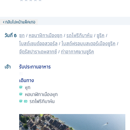
กลับไปหน้าแพ็คเกจ
วันที่
6
ซุก
/
หอนาฬิกาเมืองซุก
/
รถไฟริกิบาห์น
/
ซูริค
/
โบสถ์เซนต์ออสวอร์ล
/
โบสถ์ฟรอมุนสเตอร์เมืองซูริค
/
จัตุรัสปาราเดพลาทซ์
/
ท่าอากาศยานซูริค
เช้า
รับประทานอาหาร
เดินทาง
ซุก
หอนาฬิกาเมืองซุก
รถไฟริกิบาห์น