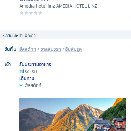
Amedia hotel linz
AMEDIA HOTEL LINZ
กลับไปหน้าแพ็คเกจ
วันที่
3
ฮัลสตัทท์
/
ซาลส์บวร์ก
/
อินส์บรูค
เช้า
รับประทานอาหาร
โรงแรม
เดินทาง
ฮัลสตัทท์