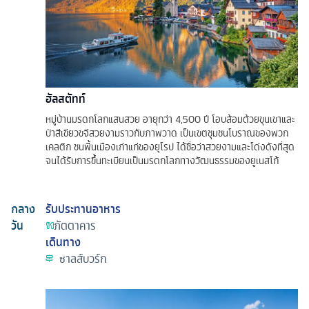
ฮัลสตัทท์
หมู่บ้านมรดกโลกแสนสวย อายุกว่า 4,500 ปี โอบล้อมด้วยขุนเขาและ
ป่าสีเขียวขจีสวยงามราวกับภาพวาด เป็นเขตชุมชนโบราณของพวก
เคลติก ชนพื้นเมืองเก่าแก่ของยุโรป ได้ชื่อว่าสวยงามและโด่งดังที่สุด
จนได้รับการขึ้นทะเบียนเป็นมรดกโลกทางวัฒนธรรมของยูเนสโก้
กลาง
รับประทานอาหาร
วัน
ภัตตาคาร
เดินทาง
ซาลส์บวร์ก