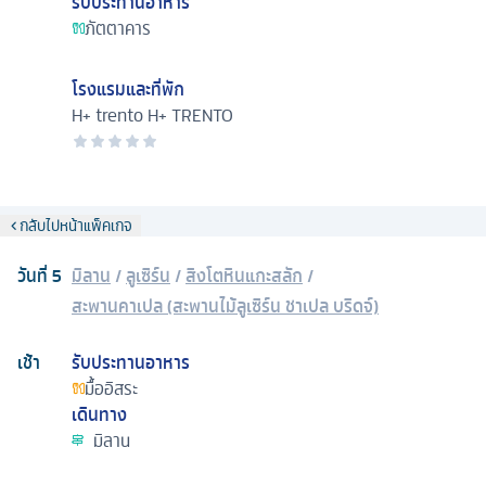
รับประทานอาหาร
ภัตตาคาร
โรงแรมและที่พัก
H+ trento
H+ TRENTO
กลับไปหน้าแพ็คเกจ
วันที่
5
มิลาน
/
ลูเซิร์น
/
สิงโตหินแกะสลัก
/
สะพานคาเปล (สะพานไม้ลูเซิร์น ชาเปล บริดจ์)
เช้า
รับประทานอาหาร
มื้ออิสระ
เดินทาง
มิลาน