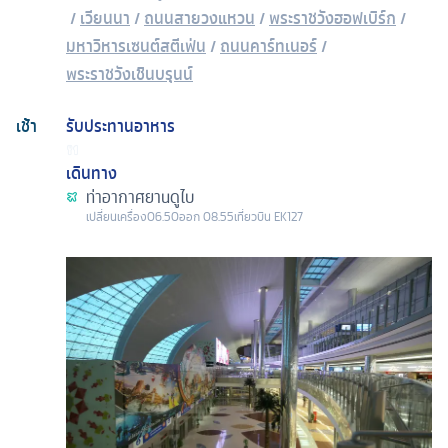
/
เวียนนา
/
ถนนสายวงแหวน
/
พระราชวังฮอฟเบิร์ก
/
มหาวิหารเซนต์สตีเฟ่น
/
ถนนคาร์ทเนอร์
/
พระราชวังเชินบรุนน์
เช้า
รับประทานอาหาร
เดินทาง
ท่าอากาศยานดูไบ
เปลี่ยนเครื่อง
06.50
ออก
08.55
เที่ยวบิน
EK127