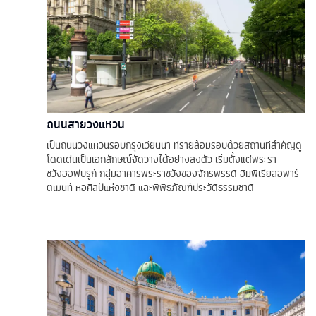
ถนนสายวงแหวน
เป็นถนนวงแหวนรอบกรุงเวียนนา ที่รายล้อมรอบด้วยสถานที่สำคัญดู
โดดเด่นเป็นเอกลักษณ์จัดวางได้อย่างลงตัว เริ่มตั้งแต่พระรา
ชวังฮอฟบรูก์ กลุ่มอาคารพระราชวังของจักรพรรดิ อิมพิเรียลอพาร์
ตเมนท์ หอศิลป์แห่งชาติ และพิพิธภัณฑ์ประวัติธรรมชาติ