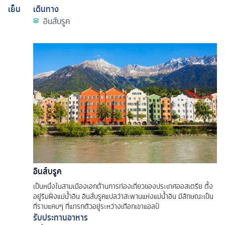
เย็น
เดินทาง
อินส์บรูค
อินส์บรูค
เป็นหนึ่งในสามเมืองเอกด้านการท่องเที่ยวของประเทศออสเตรีย ตั้ง
อยู่ริมฝั่งแม่น้ำอิน อินส์บรูคแปลว่าสะพานแห่งแม่น้ำอิน มีลักษณะเป็น
ที่ราบแคบๆ ที่แทรกตัวอยู่ระหว่างเทือกเขาแอลป์
รับประทานอาหาร