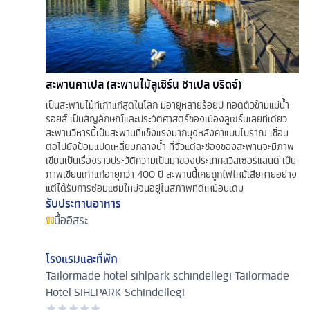
สะพานคาเปล (สะพานไม้ลูเซิร์น ชาเปล บริดจ์)
เป็นสะพานไม้ที่เก่าแก่สุดในโลก มีอายุหลายร้อยปี ทอดตัวข้ามแม่น้ำ
รอยส์ เป็นสัญลักษณ์และประวัติศาสตร์ของเมืองลูเซิร์นเลยทีเดียว
สะพานวิหารนี้เป็นสะพานที่แข็งแรงมากมุงหลังคาแบบโบราณ เชื่อม
ต่อไปยังป้อมแปดเหลี่ยมกลางน้ำ ที่จั่วแต่ละช่องของสะพานจะมีภาพ
เขียนเป็นเรื่องราวประวัติความเป็นมาของประเทศสวิสเซอร์แลนด์ เป็น
ภาพเขียนเก่าแก่อายุกว่า 400 ปี สะพานนี้เคยถูกไฟไหม้เสียหายอย่าง
แต่ได้รับการซ่อมแซมใหม่จนอยู่ในสภาพที่ดีเหมือนเดิม
รับประทานอาหาร
มื้ออิสระ
โรงแรมและที่พัก
Tailormade hotel sihlpark schindellegi
Tailormade
Hotel SIHLPARK Schindellegi