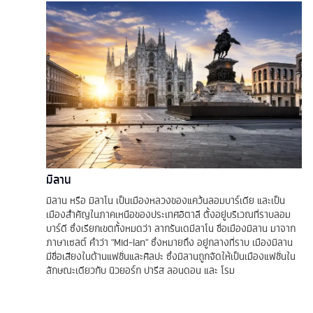
มิลาน
มิลาน หรือ มิลาโน เป็นเมืองหลวงของแคว้นลอมบาร์เดีย และเป็น
เมืองสำคัญในภาคเหนือของประเทศอิตาลี ตั้งอยู่บริเวณที่ราบลอม
บาร์ดี ซึ่งเรียกเขตทั้งหมดว่า ลากรันเดมีลาโน ชื่อเมืองมิลาน มาจาก
ภาษาเซลต์ คำว่า "Mid-lan" ซึ่งหมายถึง อยู่กลางที่ราบ เมืองมิลาน
มีชื่อเสียงในด้านแฟชั่นและศิลปะ ซึ่งมิลานถูกจัดให้เป็นเมืองแฟชั่นใน
ลักษณะเดียวกับ นิวยอร์ก ปารีส ลอนดอน และ โรม