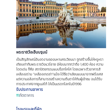
พระราชวังเชินบรุนน์
เป็นสัญลักษณ์อันงดงามของมหานครเวียนนา ถูกสร้างขึ้นให้หรูหรา
เทียบเท่ากับพระราชวังแวร์ซาย มีห้องมากกว่าถึง 1,400 ห้อง ความ
โดดเด่น ก็คือ สถาปัตยกรรมแบบร๊อกโคโค่ โดยเฉพาะตัวอาคารสี
เหลืองอร่าม “เหลืองเทเรซ่า”แม้จะได้ชื่อว่าเลียนแบบมาจากฝรั่งเศส
แต่ความอลังการก็สามารถสร้างความตื่นตาให้กับผู้เข้าชม จนได้รับ
การประกาศจากยูเนสโก้ ให้เป็นมรดกโลกในปี1996
รับประทานอาหาร
ภัตตาคาร
โรงแรมและที่พัก