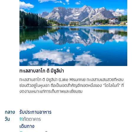
ทะเลสาบลาโก ดิ มิซูลิน่า
ทะเลสาบลาโก ดิ มิซูลิน่า (Lake Misurina) ทะเลสาบแสนสวยทีหลบ
ซ่อนตัวอยู่ในหุบเขา ถือเป็นเขตสำคัญอีกเขตหนึ่งของ “โดโลไมท์” ที่
งดงามเหมาะแก่การเก็บภาพและเยี่ยมชม
กลาง
รับประทานอาหาร
วัน
ภัตตาคาร
เดินทาง