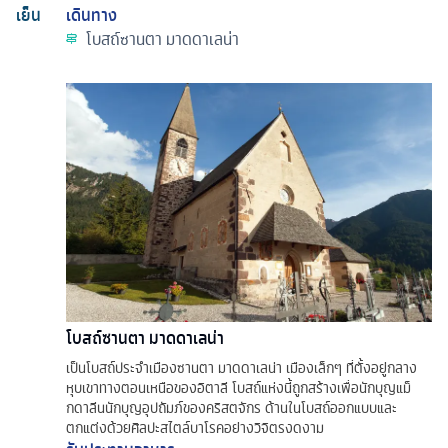
เย็น
เดินทาง
โบสถ์ซานตา มาดดาเลน่า
โบสถ์ซานตา มาดดาเลน่า
เป็นโบสถ์ประจำเมืองซานตา มาดดาเลน่า เมืองเล็กๆ ที่ตั้งอยู่กลาง
หุบเขาทางตอนเหนือของอิตาลี โบสถ์แห่งนี้ถูกสร้างเพื่อนักบุญแม็
กดาลีนนักบุญอุปถัมภ์ของคริสตจักร ด้านในโบสถ์ออกแบบและ
ตกแต่งด้วยศิลปะสไตล์บาโรคอย่างวิจิตรงดงาม