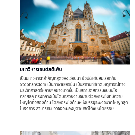
มหาวิหารเซนต์สตีเฟ่น
เป็นมหาวิหารที่สำคัญที่สุดของเวียนนา ซึ่งมีชื่อที่นิยมเรียกกัน
Stephansdom เป็นภาษาเยอรมัน เป็นสถานที่ที่เกิดเหตุการณ์ทาง
ประวัติศาสตร์หลายๆอย่างเกิดขึ้น เป็นสถาปัตยกรรมแบบนีโอ
คลาสสิค ตรงกลางเป็นโดมที่สวยงามขนาบด้วยหอระฆังที่มีความ
ใหญ่โตทั้งสองด้าน โดยหอระฆังด้านหนึ่งบรรจุระฆังขนาดใหญ่ที่สุด
ในฮังการี สามารถชมวิวของเมืองบูดาเปสต์ได้แบบโดยรอบ