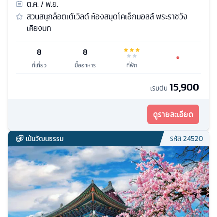
ต.ค. / พ.ย.
สวนสนุกล็อตเต้เวิลด์ ห้องสมุดโคเอ็กมอลล์ พระราชวัง
เคียงบก
8
8
ที่เที่ยว
มื้ออาหาร
ที่พัก
15,900
เริ่มต้น
ดูรายละเอียด
เน้นวัฒนธรรม
รหัส
24520