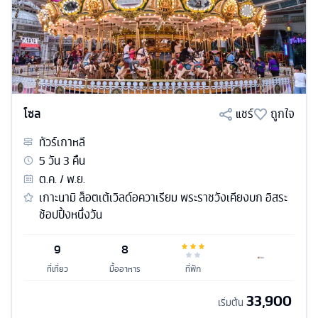
โซล
แชร์
ถูกใจ
ทัวร์
เกาหลี
5
วัน
3
คืน
ต.ค. / พ.ย.
เกาะนามิ ล็อตเต้เวิลด์อควาเรียม พระราชวังเคียงบก อิสระ
ช้อปปิ้งหนึ่งวัน
9
8
ที่เที่ยว
มื้ออาหาร
ที่พัก
33,900
เริ่มต้น