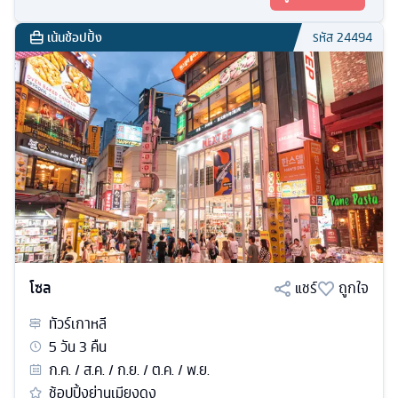
เน้นช้อปปิ้ง
รหัส
24494
โซล
แชร์
ถูกใจ
ทัวร์
เกาหลี
5
วัน
3
คืน
ก.ค. / ส.ค. / ก.ย. / ต.ค. / พ.ย.
ช้อปปิ้งย่านเมียงดง