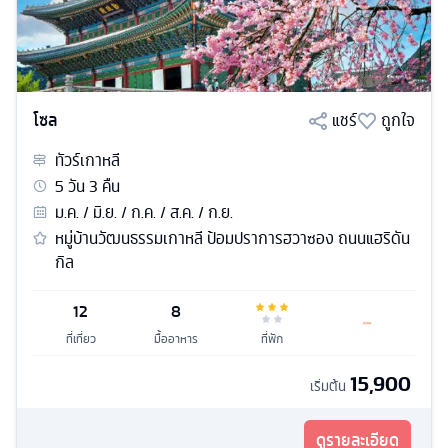
โซล
แชร์
ถูกใจ
ทัวร์
เกาหลี
5
วัน
3
คืน
ม.ค. / มิ.ย. / ก.ค. / ส.ค. / ก.ย.
หมู่บ้านวัฒนธรรมเกาหลี ป้อมปราการฮวาซอง ถนนแฮริดัน
กิล
12
8
ที่เที่ยว
มื้ออาหาร
ที่พัก
15,900
เริ่มต้น
ดูรายละเอียด