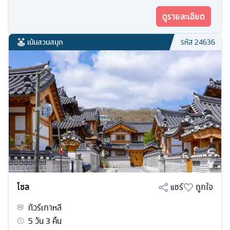
ดูรายละเอียด
เน้นสวนสนุก
รหัส
24636
โซล
แชร์
ถูกใจ
ทัวร์
เกาหลี
5
วัน
3
คืน