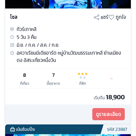
โซล
แชร์
ถูกใจ
ทัวร์
เกาหลี
5
วัน
3
คืน
มิ.ย. / ก.ค. / ส.ค. / ก.ย.
อควาเรียมมีเดียอาร์ต หมู่บ้านวัฒนธรรมเกาหลี ย่านเมียง
ดง อิสระเที่ยวหนึ่งวัน
8
7
ที่เที่ยว
มื้ออาหาร
ที่พัก
18,900
เริ่มต้น
ดูรายละเอียด
เน้นช้อปปิ้ง
รหัส
23887