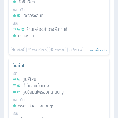
วัดชินฮึงซา
กลางวัน
เอเวอร์แลนด์
เย็น
ร้านเครื่องสำอางค์เกาหลี
ย่านฮงแด
ดูรูปเพิ่มเติม
วันที่
4
เช้า
ศูนย์โสม
น้ำมันสนเข็มแดง
ศูนย์สมุนไพรฮอกเกตนามู
กลางวัน
พระราชวังชางด๊อกกุง
เย็น