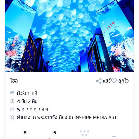
โซล
แชร์
ถูกใจ
ทัวร์
เกาหลี
4
วัน
2
คืน
พ.ค. / ก.ค. / ส.ค.
ย่านฮงแด พระราชวังเคียงบก INSPIRE MEDIA ART
8
5