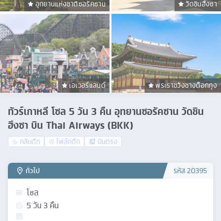
อุทยานแห่งชาติซอรัคซาน
วัดชินฮึงซา
เอเวอร์แลนด์
พระราชวังชางด๊อกกุง
ทัวร์เกาหลี โซล 5 วัน 3 คืน อุทยานซอรัคซาน วัดชิน
ฮึงซา บิน Thai Airways (BKK)
กลับดึก
ไฟล์ทดึก
บินตรง
ทั่วไป
รหัส
20395
โซล
5
วัน
3
คืน