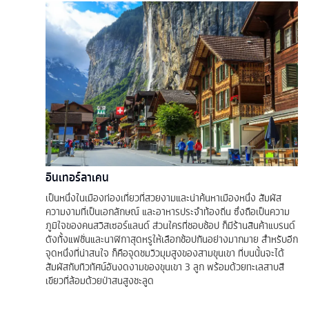
อินเทอร์ลาเคน
เป็นหนึ่งในเมืองท่องเที่ยวที่สวยงามและน่าค้นหาเมืองหนึ่ง สัมผัส
ความงามที่เป็นเอกลักษณ์ และอาหารประจำท้องถิ่น ซึ่งถือเป็นความ
ภูมิใจของคนสวิสเซอร์แลนด์ ส่วนใครที่ชอบช้อป ก็มีร้านสินค้าแบรนด์
ดังทั้งแฟชั่นและนาฬิกาสุดหรูให้เลือกช้อปกันอย่างมากมาย สำหรับอีก
จุดหนึ่งที่น่าสนใจ ก็คือจุดชมวิวมุมสูงของสามขุนเขา ที่บนนั้นจะได้
สัมผัสกับทิวทัศน์อันงดงามของขุนเขา 3 ลูก พร้อมด้วยทะเลสาบสี
เขียวที่ล้อมด้วยป่าสนสูงชะลูด