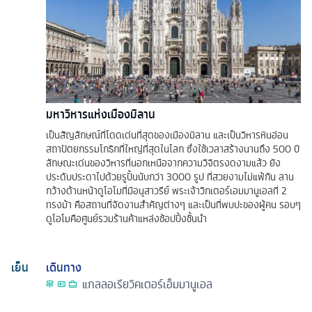
มหาวิหารแห่งเมืองมิลาน
เป็นสัญลักษณ์ที่โดดเด่นที่สุดของเมืองมิลาน และเป็นวิหารหินอ่อน
สถาปัตยกรรมโกธิกที่ใหญ่ที่สุดในโลก ซึ่งใช้เวลาสร้างนานถึง 500 ปี
ลักษณะเด่นของวิหารที่นอกเหนือจากความวิจิตรงดงามแล้ว ยัง
ประดับประดาไปด้วยรูปั้นนับกว่า 3000 รูป ที่สวยงามไม่แพ้กัน ลาน
กว้างด้านหน้าดูโอโมที่มีอนุสาวรีย์ พระเจ้าวิกเตอร์เอมมานูเอลที่ 2
ทรงม้า คือสถานที่จัดงานสำคัญต่างๆ และเป็นที่พบปะของผู้คน รอบๆ
ดูโอโมคือศูนย์รวมร้านค้าแหล่งช้อปปิ้งชั้นนำ
เย็น
เดินทาง
แกลลอเรียวิคเตอร์เอ็มมานูเอล