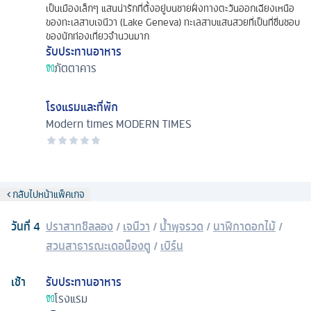
เป็นเมืองเล็กๆ แสนน่ารักที่ตั้งอยู่บนชายฝั่งทางตะวันออกเฉียงเหนือ
ของทะเลสาบเจนีวา (Lake Geneva) ทะเลสาบแสนสวยที่เป็นที่ชื่นชอบ
ของนักท่องเที่ยวจำนวนมาก
รับประทานอาหาร
ภัตตาคาร
โรงแรมและที่พัก
Modern times
MODERN TIMES
กลับไปหน้าแพ็คเกจ
วันที่
4
ปราสาทชิลลอง
/
เจนีวา
/
น้ำพุจรวด
/
นาฬิกาดอกไม้
/
สวนสาธารณะเดอน็องตู
/
เบิร์น
เช้า
รับประทานอาหาร
โรงแรม