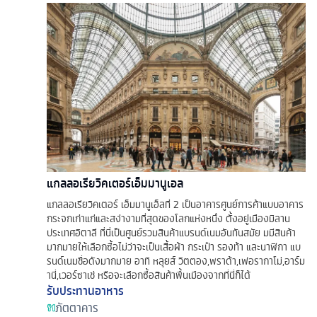
แกลลอเรียวิคเตอร์เอ็มมานูเอล
แกลลอเรียวิคเตอร์ เอ็มมานูเอ็ลที่ 2 เป็นอาคารศูนย์การค้าแบบอาคาร
กระจกเก่าแก่และสง่างามที่สุดของโลกแห่งหนึ่ง ตั้งอยู่เมืองมิลาน
ประเทศอิตาลี ที่นี่เป็นศูนย์รวมสินค้าแบรนด์เนมอันทันสมัย มมีสินค้า
มากมายให้เลือกซื้อไม่ว่าจะเป็นเสื้อผ้า กระเป๋า รองท้า และนาฬิกา แบ
รนด์เนมชื่อดังมากมาย อาทิ หลุยส์ วิตตอง,พราด้า,เฟอรากาโม่,อาร์ม
านี่,เวอร์ซาเช่ หรือจะเลือกซื้อสินค้าพื้นเมืองจากที่นี่ก็ได้
รับประทานอาหาร
ภัตตาคาร