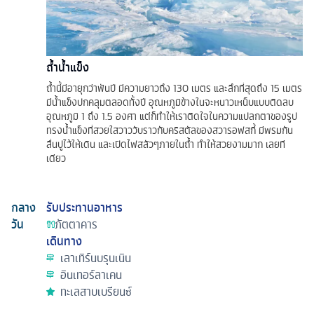
ถ้ำน้ำแข็ง
ถ้ำนี้มีอายุกว่าพันปี มีความยาวถึง 130 เมตร และลึกที่สุดถึง 15 เมตร
มีน้ำแข็งปกคลุมตลอดทั้งปี อุณหภูมิข้างในจะหนาวเหน็บแบบติดลบ
อุณหภูมิ 1 ถึง 1.5 องศา แต่ก็ทำให้เราติดใจในความแปลกตาของรูป
ทรงน้ำแข็งที่สวยใสวาววับราวกับคริสตัลของสวารอฟสกี้ มีพรมกัน
ลื่นปูไว้ให้เดิน และเปิดไฟสลัวๆภายในถ้ำ ทำให้สวยงามมาก เลยที
เดียว
กลาง
รับประทานอาหาร
วัน
ภัตตาคาร
เดินทาง
เลาเทิร์นบรุนเนิน
อินเทอร์ลาเคน
ทะเลสาบเบรียนซ์