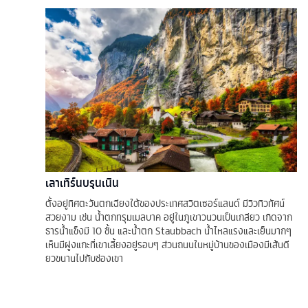
เลาเทิร์นบรุนเนิน
ตั้งอยู่ทิศตะวันตกเฉียงใต้ของประเทศสวิตเซอร์แลนด์ มีวิวทิวทัศน์
สวยงาม เช่น น้ำตกทรุมเมลบาค อยู่ในภูเขาวนวนเป็นเกลียว เกิดจาก
ธารน้ำแข็งมี 10 ชั้น และน้ำตก Staubbach น้ำไหลแรงและเย็นมากๆ
เห็นมีฝูงแกะที่เขาเลี้ยงอยู่รอบๆ ส่วนถนนในหมู่บ้านของเมืองมีเส้นดี
ยวขนานไปกับช่องเขา