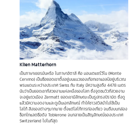
Klien Matterhorn
เป็นภาษาเยอรมันหรือ ในภาษาอิตาลี คือ มอนเตแซร์วีโน (Monte
Cervino) เป็นชื่อยอดเขาตั้งอยู่บนแนวของเทือกเขาแอลป์อยู่บริเวณ
พรมแดนระหว่างประเทศ Swiss กับ Italy มีความสูงถึง 4478 เมตร
นับว่าเป็นยอดเขาที่สวยงามแห่งหนึ่งของโลก ซึ่งจุดชมวิวที่สวยงาม
จะอยู่แถวเมือง Zermatt ยอดเขามีลักษณะเป็นรูปทรงปิรามิด ซึ่งดู
แล้วมีความงดงามและดูเป็นเอกลักษณ์ ทำให้ชาวสวิสนำไปใช้เป็น
โลโก้ สิ่งของต่างๆมากมาย ตั้งแต่โลโก้การท่องเที่ยว จนถึงบนกล่อง
ช็อกโกแลตชื่อดัง Toblerone จนกลายเป็นสัญลักษณ์ของประเทศ
Switzerland ไปในที่สุด