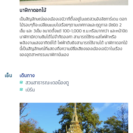
นาฬิกาดอกไม้
เป็นสัญลักษณ์ของเมืองเจนีวาที่ตั้งอยู่ในเขตสวนอิงลิชการ์เดน ดอก
ไม้รอบๆก็จะเปลี่ยนแบบไปเรื่อยๆตามเทศกาลและฤดูกาล มีชนิด 2
เข็ม และ 3เข็ม ขนาดตั้งแต่ 100-1,000 ซ.ม.หรือมากกว่า และหน้าปัด
นาฬิกามีความชันได้ไม่จำกัดองศา สามารถใช้กระแสไฟฟ้าหรือ
พลังงานแสงอาทิตย์ได้ ไฟฟ้าดับยังสามารถใช้งานได้ นาฬิกาดอกไม้
นี้เป็นสัญลักษณ์ที่แสดงถึงความมีชื่อเสียงของเมืองเจนีวาในเรื่อง
ของอุตสาหกรรมนาฬิกานั่นเอง
เย็น
เดินทาง
สวนสาธารณะเดอน็องตู
เบิร์น