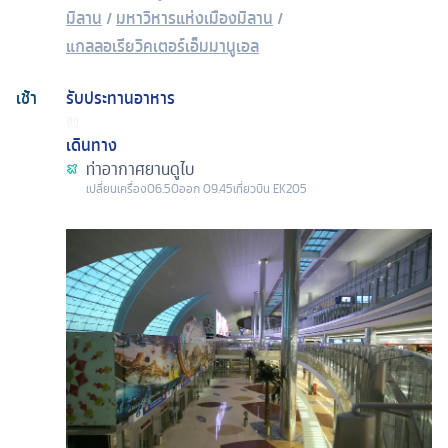
มิลาน
/
มหาวิหารแห่งเมืองมิลาน
/
แกลลอเรียวิคเตอร์เอ็มมานูเอล
เช้า
รับประทานอาหาร
เดินทาง
ท่าอากาศยานดูไบ
เปลี่ยนเครื่อง
06.50
ออก
09.45
เที่ยวบิน
EK205