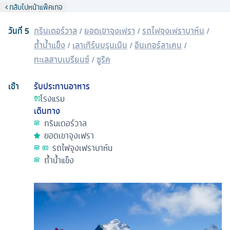
กลับไปหน้าแพ็คเกจ
วันที่
5
กรินเดอร์วาล
/
ยอดเขาจุงเฟรา
/
รถไฟจุงเฟราบาห์น
/
ถ้ำน้ำแข็ง
/
เลาเทิร์นบรุนเนิน
/
อินเทอร์ลาเคน
/
ทะเลสาบเบรียนซ์
/
ซูริค
เช้า
รับประทานอาหาร
โรงแรม
เดินทาง
กรินเดอร์วาล
ยอดเขาจุงเฟรา
รถไฟจุงเฟราบาห์น
ถ้ำน้ำแข็ง