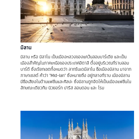
มิลาน
มิลาน หรือ มิลาโน เป็นเมืองหลวงของแคว้นลอมบาร์เดีย และเป็น
เมืองสำคัญในภาคเหนือของประเทศอิตาลี ตั้งอยู่บริเวณที่ราบลอม
บาร์ดี ซึ่งเรียกเขตทั้งหมดว่า ลากรันเดมีลาโน ชื่อเมืองมิลาน มาจาก
ภาษาเซลต์ คำว่า "Mid-lan" ซึ่งหมายถึง อยู่กลางที่ราบ เมืองมิลาน
มีชื่อเสียงในด้านแฟชั่นและศิลปะ ซึ่งมิลานถูกจัดให้เป็นเมืองแฟชั่นใน
ลักษณะเดียวกับ นิวยอร์ก ปารีส ลอนดอน และ โรม