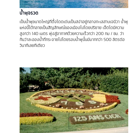
น้ำพุจรวด
เป็นน้ำพุขนาดใหญ่ที่ตั้งโดดเด่นเป็นสง่าอยู่กลางทะเลสาบเจนีวา น้ำพุ
แห่งนี้ได้กลายเป็นสัญลักษณ์ของเมืองไปโดยปริยาย เจ็ตโดมีความ
สูงกว่า 140 เมตร พุ่งสู่อากาศด้วยความเร็วกว่า 200 กม / ชม. ว่า
กันว่าละอองน้ำที่กระจายไปโดยรอบน้ำพุนั้นมีมากกว่า 500 ลิตรต่อ
วินาทีเลยทีเดียว