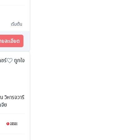
เริ่มต้น
รายละเอียด
แชร์
ถูกใจ
ณ วิหารจวารี
เจีย