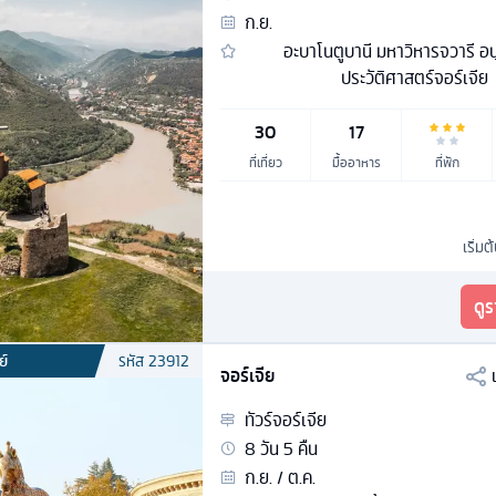
ก.ย.
อะบาโนตูบานี มหาวิหารจวารี อนุ
ประวัติศาสตร์จอร์เจีย
30
17
ที่เที่ยว
มื้ออาหาร
ที่พัก
เริ่มต
ดู
ย์
รหัส
23912
จอร์เจีย
ทัวร์
จอร์เจีย
8
วัน
5
คืน
ก.ย. / ต.ค.