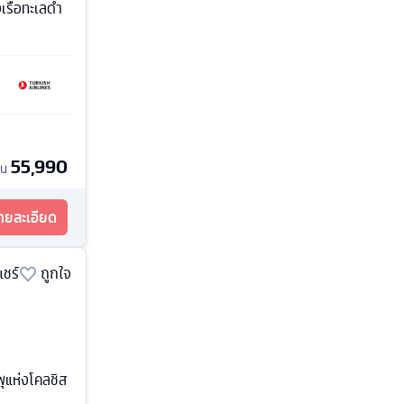
งเรือทะเลดำ
55,990
้น
รายละเอียด
แชร์
ถูกใจ
พุแห่งโคลชิส