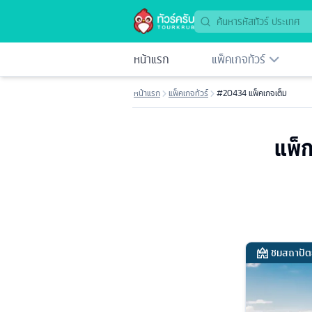
หน้าแรก
แพ็คเกจทัวร์
หน้าแรก
แพ็คเกจทัวร์
#20434 แพ็คเกจเต็ม
แพ็ก
ชมสถาปัต