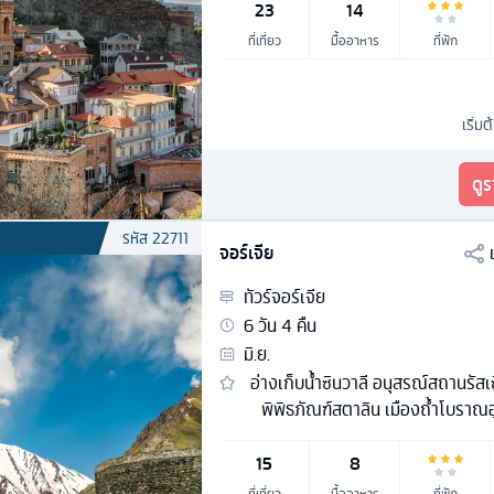
23
14
ที่เที่ยว
มื้ออาหาร
ที่พัก
เริ่มต
ดู
รหัส
22711
จอร์เจีย
ทัวร์
จอร์เจีย
6
วัน
4
คืน
มิ.ย.
อ่างเก็บน้ำซินวาลี อนุสรณ์สถานรัสเ
พิพิธภัณฑ์สตาลิน เมืองถ้ำโบราณอุ
15
8
ที่เที่ยว
มื้ออาหาร
ที่พัก