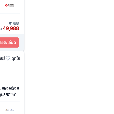
51,988
49,988
้น
รายละเอียด
แชร์
ถูกใจ
ซีย&จอร์เจีย
ปลิสต์ชิเค