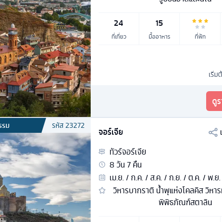
24
15
ที่เที่ยว
มื้ออาหาร
ที่พัก
เริ่มต
ดู
รรม
รหัส
23272
จอร์เจีย
ทัวร์
จอร์เจีย
8
วัน
7
คืน
เม.ย. / ก.ค. / ส.ค. / ก.ย. / ต.ค. / พ.ย.
วิหารบากราติ น้ำพุแห่งโคลคิส วิห
พิพิธภัณฑ์สตาลิน