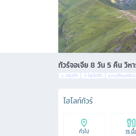
ทัวร์จอเจีย 8 วัน 5 คืน วิห
กลับดึก
ไฟล์ทดึก
แวะเปลี่ยนเครื่อง
ไฮไลท์ทัวร์
ทั่วไป
15
มื้