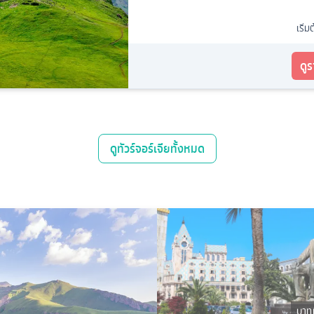
เริ่ม
ดู
ดู
ทัวร์จอร์เจีย
ทั้งหมด
บาทู