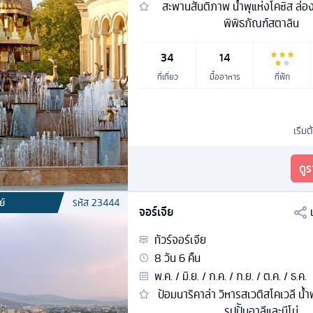
สะพานสันติภาพ น้ำพุแห่งโคซิส ล่อ
พิพิธภัณฑ์สตาลิน
34
14
ที่เที่ยว
มื้ออาหาร
ที่พัก
เริ่มต
ดู
ย์
รหัส
23444
จอร์เจีย
ทัวร์
จอร์เจีย
8
วัน
6
คืน
พ.ค. / มิ.ย. / ก.ค. / ก.ย. / ต.ค. / ธ.ค.
ป้อมนาริคาล่า วิหารสเวติสโคเวลี น้ำ
รูปป้ันอาลีและนีโน่