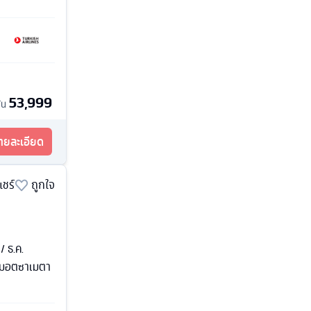
53,999
้น
รายละเอียด
แชร์
ถูกใจ
 / ธ.ค.
ารมอตซาเมตา