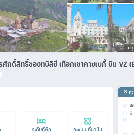
บาทู
ารศักดิ์สิทธิ์ของทบิลิซี เทือกเขาคาซเบกี้ บิน VZ 
ทั่
จอ
8
อ
ระดับที่พัก
คะแนนเที่ยวบิน