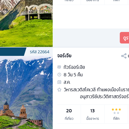
ดู
รหัส
22664
จอร์เจีย
ทัวร์
จอร์เจีย
8
วัน
5
คืน
ส.ค.
วิหารสเวติสโคเวลี กำแพงเมืองโบรา
อนุสาวรีย์ประวัติศาสตร์จอร์
20
13
ที่เที่ยว
มื้ออาหาร
ที่พัก