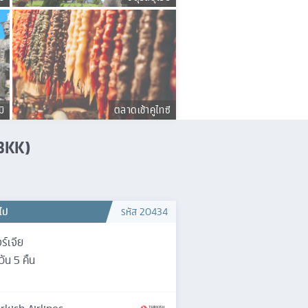
มิ
ตลาดเช้าคูไทซี
(BKK)
วไป
รหัส
20434
ร์เจีย
วัน
5
คืน