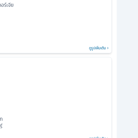
อร์เจีย
ดูรูปเพิ่มเติม
์ก
ี่