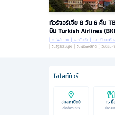
ทัวร์จอร์เจีย 8 วัน 6 คืน T
บิน Turkish Airlines (BK
ไฟล์ทบ่าย
กลับเช้า
แวะเปลี่ยนเครื่อ
วันรัฐธรรมนูญ
วันพ่อแห่งชาติ
วันปิยมห
ไฮไลท์ทัวร์
ชมสถาปัตย์
15
มื้
สไตล์การเที่ยว
มื้ออาห