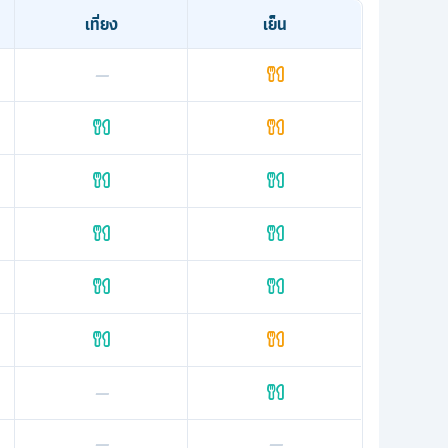
เที่ยง
เย็น
—
—
—
—