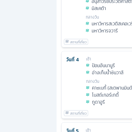
อนุสาวรีย์ประวัติศาสตร
มิสเคต้า
กลางวัน
มหาวิหารสเวติสเคอเวร
มหาวิหารจวารี
วันที่
4
เช้า
ป้อมอันนานูรี
อ่างเก็บน้ำซินวาลี
กลางวัน
คาซเบกี้ (สเตพานมินด
โบสถ์เกอร์เกตี้
กูดาอูรี
วันที่
5
เช้า