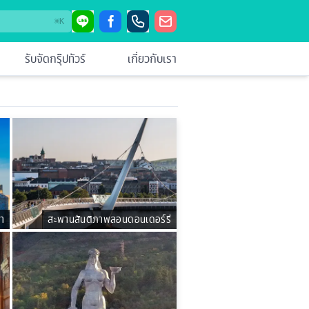
⌘
K
รับจัดกรุ๊ปทัวร์
เกี่ยวกับเรา
่า
สะพานสันติภาพลอนดอนเดอร์รี่