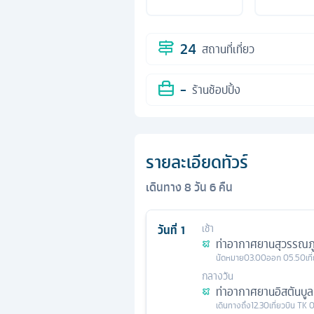
24
สถานที่เที่ยว
-
ร้านช้อปปิ้ง
รายละเอียดทัวร์
เดินทาง
8
วัน
6
คืน
วันที่
1
เช้า
ท่าอากาศยานสุวรรณภู
นัดหมาย
03.00
ออก
05.50
เท
กลางวัน
ท่าอากาศยานอิสตันบูล
เดินทางถึง
12.30
เที่ยวบิน
TK 