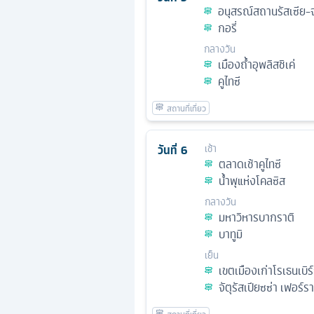
อนุสรณ์สถานรัสเซีย-จ
กอรี่
กลางวัน
เมืองถ้ำอุพลิสชิเค่
คูไทซี
วันที่
6
เช้า
ตลาดเช้าคูไทซี
น้ำพุแห่งโคลซิส
กลางวัน
มหาวิหารบากราติ
บาทูมิ
เย็น
เขตเมืองเก่าโรเธนเบิร
จัตุรัสเปียซซ่า เฟอร์ราร