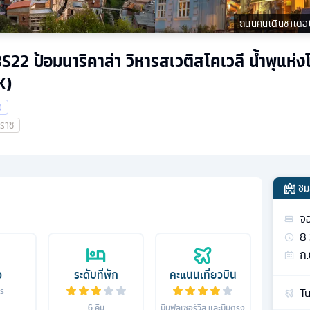
ถนนคนเดินชาเดอนี
BS22 ป้อมนาริคาล่า วิหารสเวติสโคเวลี น้ำพุแห่งโ
K)
ง
าราช
ชม
จอ
8
ก.
อ
ระดับที่พัก
คะแนนเที่ยวบิน
Tu
าร
6
คืน
บินฟูลเซอร์วิส และบินตรง