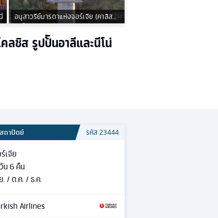
่
อนุสาวรีย์มารดาแห่งจอร์เจีย (คาลิส
เดด้า)
คลชิส รูปป้ันอาลีและนีโน่
สถาปัตย์
รหัส
23444
ร์เจีย
วัน
6
คืน
ย. / ต.ค. / ธ.ค.
rkish Airlines