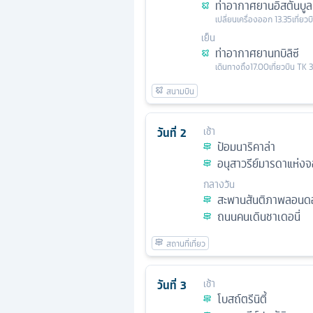
ท่าอากาศยานอิสตันบูล
เปลี่ยนเครื่อง
ออก
13.35
เที่ยว
เย็น
ท่าอากาศยานทบิลิซี
เดินทางถึง
17.00
เที่ยวบิน
TK 
วันที่
2
เช้า
ป้อมนาริคาล่า
อนุสาวรีย์มารดาแห่งจอ
กลางวัน
สะพานสันติภาพลอนดอน
ถนนคนเดินชาเดอนี่
วันที่
3
เช้า
โบสถ์ตรีนิตี้