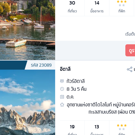
30
14
ที่เที่ยว
มื้ออาหาร
ที่พัก
เริ่มต้
ดู
รหัส
23089
อิตาลี
ทัวร์
อิตาลี
8
วัน
5
คืน
ต.ค.
อุทยานแห่งชาติโดโลไมท์ หมู่บ้านคอร
ทะเลสาบเบรียส (ผ่อน 0%
19
13
ที่เที่ยว
มื้ออาหาร
ที่พัก