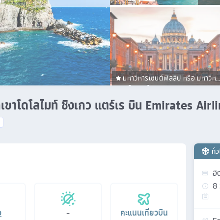
มหาวิหารเซนต์ฟิลลิป หรือ มหาวิหา
เซนต์ปีเตอร์
ือกเขาโดโลไมท์ ชิงเกว แตร์เร บิน Emirates Air
ทั่
อิ
8
อ
-
คะแนนเที่ยวบิน