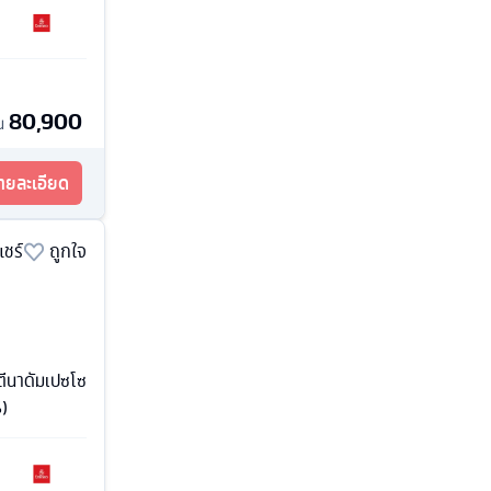
80,900
น
รายละเอียด
แชร์
ถูกใจ
์ตีนาดัมเปซโซ
)