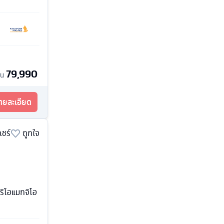
79,990
้น
รายละเอียด
แชร์
ถูกใจ
นริโอแมกจิโอ