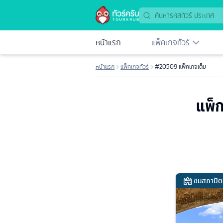
หน้าแรก
แพ็คเกจทัวร์
หน้าแรก
แพ็คเกจทัวร์
#20509 แพ็คเกจเต็ม
แพ็ก
ชมสถาปัต