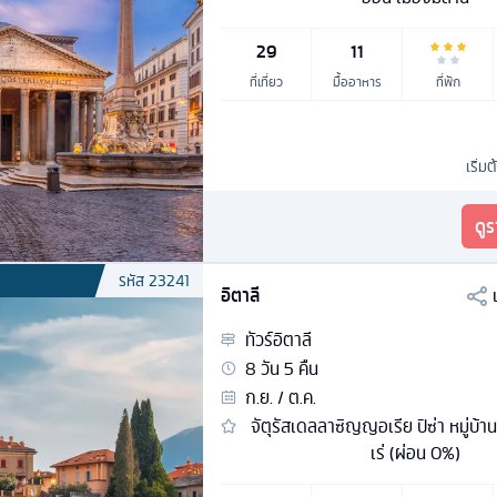
29
11
ที่เที่ยว
มื้ออาหาร
ที่พัก
เริ่มต
ดู
รหัส
23241
อิตาลี
ทัวร์
อิตาลี
8
วัน
5
คืน
ก.ย. / ต.ค.
จัตุรัสเดลลาซิญญอเรีย ปิซ่า หมู่บ้า
เร่ (ผ่อน 0%)