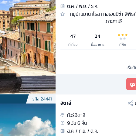
ต.ค. / พ.ย. / ธ.ค.
หมู่บ้านมานาโรลา หอเอนปิซ่า พิพิธภ
เกาะคาปรี
47
24
ที่เที่ยว
มื้ออาหาร
ที่พัก
เริ่มต
ดู
รหัส
24441
อิตาลี
ทัวร์
อิตาลี
9
วัน
6
คืน
ส.ค. / ก.ย. / ต.ค.