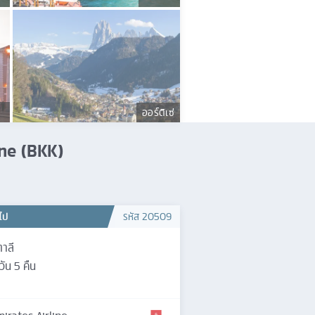
ร
ออร์ติเซ่
line (BKK)
วไป
รหัส
20509
ตาลี
วัน
5
คืน