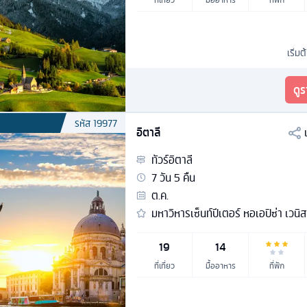
เริ่มต
ดู
รหัส
19977
อิตาลี
ทัวร์
อิตาลี
7
วัน
5
คืน
ต.ค.
มหาวิหารเซ็นท์ปีเตอร์ หอเอปิซ่า เวนิส
19
14
ที่เที่ยว
มื้ออาหาร
ที่พัก