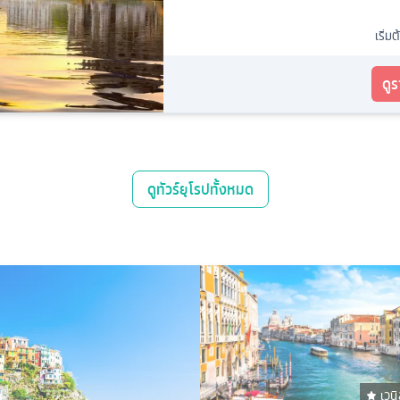
เริ่มต
ดู
ดู
ทัวร์ยุโรป
ทั้งหมด
เวน