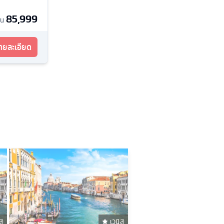
85,999
้น
รายละเอียด
ิส
เวนิส