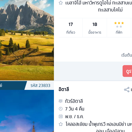
เบลาจิโอ้ มหาวิหารดูโอโม่ ทะเลสาบเบ
ทะเลสาบโคโม่
17
18
ที่เที่ยว
มื้ออาหาร
ที่พัก
เริ่มต้น
ดู
ย์
รหัส
23833
อิตาลี
ทัวร์
อิตาลี
7
วัน
4
คืน
พ.ย. / ธ.ค.
โคลอสเซียม น้ำพุเทรวี หอเอนปิซ่า ม
ออน เมืองมิลาน