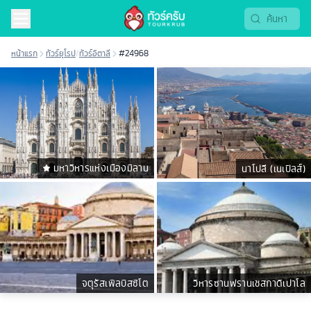
หน้าแรก
ทัวร์ยุโรป
/
ทัวร์อิตาลี
#24968
มหาวิหารแห่งเมืองมิลาน
นาโปลี (เนเปิลส์)
จตุรัสเพิลบิสซิโต
วิหารซานฟรานเชสกาดิเปาโล