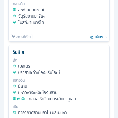
กลางวัน
สะพานถอนหายใจ
จัตุรัสซานมาร์โค
โบสถ์ซานมาร์โค
ดูรูปเพิ่มเติม
วันที่
9
เช้า
เมสเตร
ปราสาทเก่าเมืองซีร์มิโอเน่
กลางวัน
มิลาน
มหาวิหารแห่งเมืองมิลาน
แกลลอเรียวิคเตอร์เอ็มมานูเอล
เย็น
ท่าอากาศยานมิลาโน มัลเปนซา