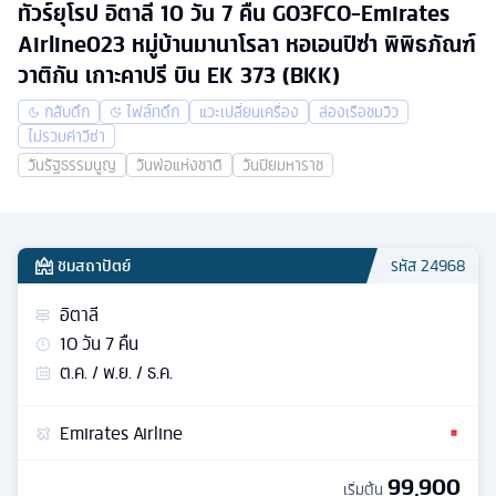
ทัวร์ยุโรป อิตาลี 10 วัน 7 คืน GO3FCO-Emirates
Airline023 หมู่บ้านมานาโรลา หอเอนปิซ่า พิพิธภัณฑ์
วาติกัน เกาะคาปรี บิน EK 373 (BKK)
กลับดึก
ไฟล์ทดึก
แวะเปลี่ยนเครื่อง
ล่องเรือชมวิว
ไม่รวมค่าวีซ่า
วันรัฐธรรมนูญ
วันพ่อแห่งชาติ
วันปิยมหาราช
ชมสถาปัตย์
รหัส
24968
อิตาลี
10
วัน
7
คืน
ต.ค. / พ.ย. / ธ.ค.
Emirates Airline
99,900
เริ่มต้น