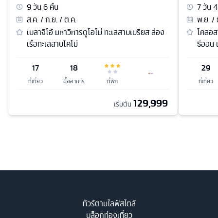
9
วัน
6
คืน
7
วัน
4
ส.ค. / ก.ย. / ต.ค.
พ.ย. / 
เบลาจิโอ้ มหาวิหารดูโอโม่ ทะเลสาบเบรียส ล่อง
โคลอสเ
เรือทะเลสาบโคโม่
ธีออน 
17
18
29
ที่เที่ยว
มื้ออาหาร
ที่พัก
ที่เที่ยว
129,999
เริ่มต้น
ทัวร์ตามไลฟ์สไตล์
บล็อกท่องเที่ยว