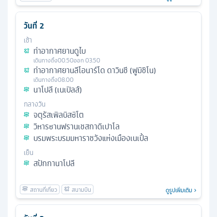
วันที่
2
เช้า
ท่าอากาศยานดูไบ
เดินทางถึง
00.50
ออก
03.50
ท่าอากาศยานลีโอนาร์โด ดาวินชี (ฟูมิชิโน)
เดินทางถึง
08.00
นาโปลี (เนเปิลส์)
กลางวัน
จตุรัสเพิลบิสซิโต
วิหารซานฟรานเชสกาดิเปาโล
บรมพระบรมมหาราชวังแห่งเมืองเนเปิ้ล
เย็น
สปักกานาโปลี
ดูรูปเพิ่มเติม