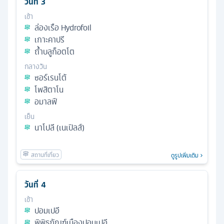
วันที่
3
เช้า
ล่องเรือ Hydrofoil
เกาะคาปรี
ถํ้าบลูก็อตโต
กลางวัน
ซอร์เรนโต้
โพสิตาโน
อมาลฟี
เย็น
นาโปลี (เนเปิลส์)
ดูรูปเพิ่มเติม
วันที่
4
เช้า
ปอมเปอี
พิพิธภัณฑ์เมืองปอมเปอี