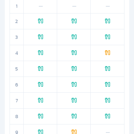
1
—
—
—
2
3
4
5
6
7
8
9
—