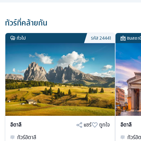
ทัวร์ที่คล้ายกัน
ทั่วไป
ชมสถาป
รหัส
24441
อิตาลี
แชร์
ถูกใจ
อิตาลี
ทัวร์
อิตาลี
ทัวร์
อิต