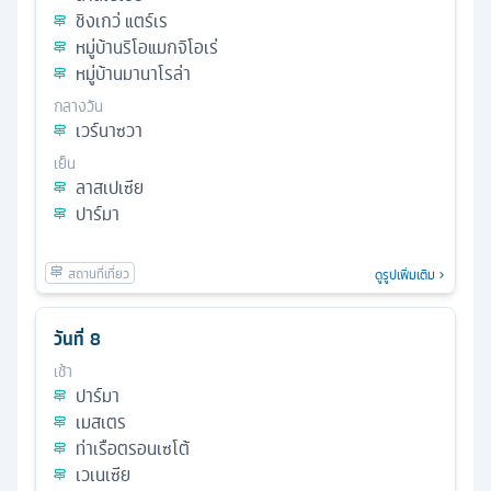
ชิงเกว่ แตร์เร
หมู่บ้านริโอแมกจิโอเร่
หมู่บ้านมานาโรล่า
กลางวัน
เวร์นาซวา
เย็น
ลาสเปเซีย
ปาร์มา
ดูรูปเพิ่มเติม
วันที่
8
เช้า
ปาร์มา
เมสเตร
ท่าเรือตรอนเซโต้
เวเนเซีย