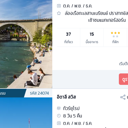
ต.ค. / พ.ย. / ธ.ค.
ล่องเรือทะเลสาบเบรียนซ์ ปราสาทซิล
เช้าชมแมทเทอร์ฮอร์น
37
15
ที่เที่ยว
มื้ออาหาร
ที่พัก
เริ่มต
ดู
รรม
รหัส
24074
อิตาลี สวิส
ทัวร์
ยุโรป
8
วัน
5
คืน
ต.ค. / พ.ย. / ธ.ค.