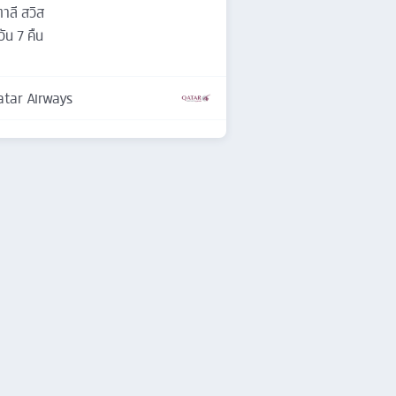
ตาลี สวิส
วัน
7
คืน
tar Airways