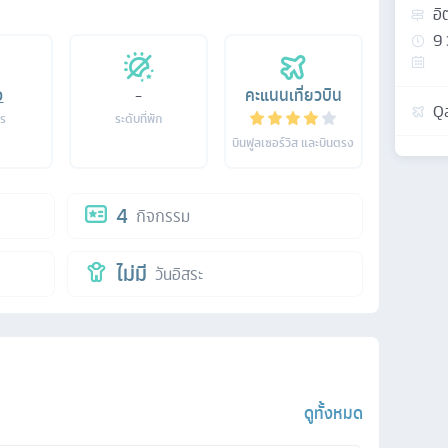
อิ
9
อ
-
คะแนนเที่ยวบิน
Qa
าร
ระดับที่พัก
บินฟูลเซอร์วิส และบินตรง
4
กิจกรรม
ไม่มี
วันอิสระ
ดูทั้งหมด