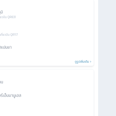
มิ
ี่ยวบิน
QR831
เที่ยวบิน
QR117
ัลเปนซา
ดูรูปเพิ่มเติม
าน
ร์เอ็มมานูเอล