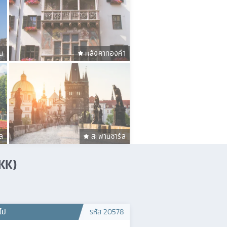
น
หลังคาทองคํา
ล
สะพานชาร์ล
BKK)
วไป
รหัส
20578