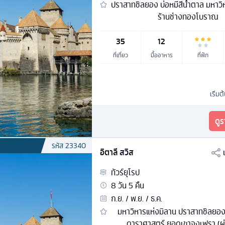
ปราสาทชิลยอง บ่อหมีสีน้ำตาล มหาวิ
ร้านช่างทองโบราณ
35
12
ที่เที่ยว
มื้ออาหาร
ที่พัก
เริ่มต
ดู
รหัส
23340
อิตาลี สวิส
ทัวร์
ยุโรป
8
วัน
5
คืน
ก.ย. / พ.ย. / ธ.ค.
มหาวิหารแห่งมิลาน ปราสาทชิลยอ
ดาราศาสตร์ ยอดเขาจุงเฟรา (ผ