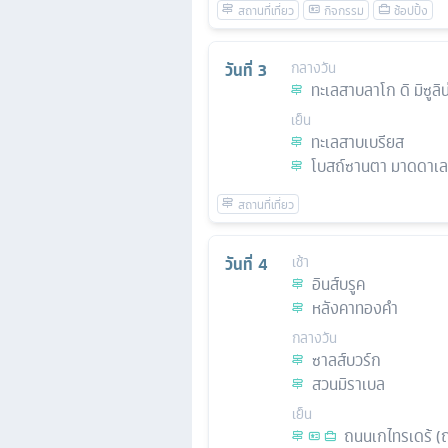
วันที่
3
กลางวัน
ทะเลสาบลาโก ดิ มิซูลิน
เย็น
ทะเลสาบเบรียส
โบสถ์ซานตา มาดดาเล
วันที่
4
เช้า
อินส์บรูค
หลังคาทองคํา
กลางวัน
ซาลส์บวร์ก
สวนมิราเบล
เย็น
ถนนเกไทรเดร้ (