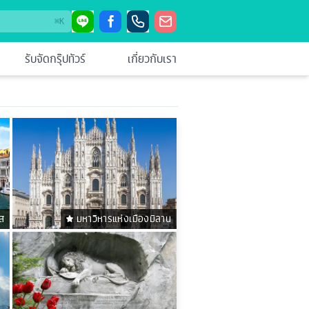
⌘
K
รับจัดกรุ๊ปทัวร์
เกี่ยวกับเรา
ิส
มหาวิหารแห่งเมืองมิลาน