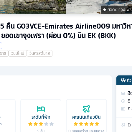
ยอดเขาจุงเฟร
 วัน 5 คืน GO3VCE-Emirates Airline009 มหาวิ
ยอดเขาจุงเฟรา (ผ่อน 0%) บิน EK (BKK)
าราช
วันปีใหม่
วันคริสต์มาส
ทั่
อิ
8
ก.
อ
ระดับที่พัก
คะแนนเที่ยวบิน
Em
าร
5
คืน
บินฟูลเซอร์วิส และบินตรง