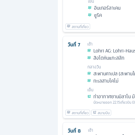
เย็น
อินเทอร์ลาเคน
ซูริค
วันที่
7
เช้า
Lohri AG: Lohri-Hau
สิงโตหินแกะสลัก
กลางวัน
สะพานคาเปล (สะพานไม้ล
ทะเลสาบโคโม่
เย็น
ท่าอากาศยานมิลาโน ม
นัดหมาย
ออก
22.15
เที่ยวบิน
E
วันที่
8
เช้า