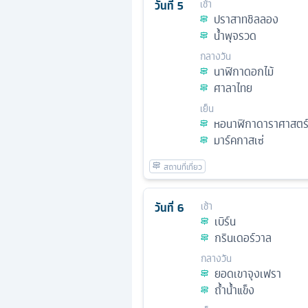
วันที่
5
เช้า
ปราสาทชิลลอง
น้ำพุจรวด
กลางวัน
นาฬิกาดอกไม้
ศาลาไทย
เย็น
หอนาฬิกาดาราศาสตร
มาร์คกาสเซ่
วันที่
6
เช้า
เบิร์น
กรินเดอร์วาล
กลางวัน
ยอดเขาจุงเฟรา
ถ้ำน้ำแข็ง