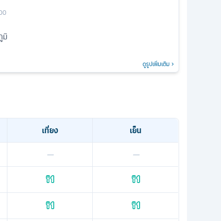
00
ูมิ
ดูรูปเพิ่มเติม
เที่ยง
เย็น
—
—