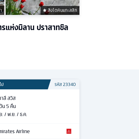
า
สิงโตหินแกะสลัก
หารแห่งมิลาน ปราสาทชิล
วไป
รหัส
23340
ตาลี สวิส
วัน
5
คืน
ย. / พ.ย. / ธ.ค.
irates Airline