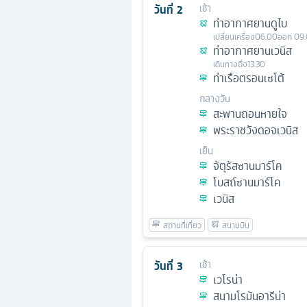
วันที่
2
เช้า
ท่าอากาศยานดูไบ
เปลี่ยนเครื่อง
06.00
ออก
09
ท่าอากาศยานเวนิส
เดินทางถึง
13.30
ท่าเรือตรอนเซโต้
กลางวัน
สะพานถอนหายใจ
พระราชวังดอจเวนิส
เย็น
จัตุรัสซานมาร์โค
โบสถ์ซานมาร์โค
เวนิส
วันที่
3
เช้า
เวโรน่า
สนามโรมันอารีน่า