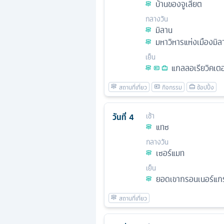
บ้านของจูเลียต
กลางวัน
มิลาน
มหาวิหารแห่งเมืองมิล
เย็น
แกลลอเรียวิคเตอ
วันที่
4
เช้า
แทซ
กลางวัน
เซอร์แมท
เย็น
ยอดเขากรอนเนอร์แก