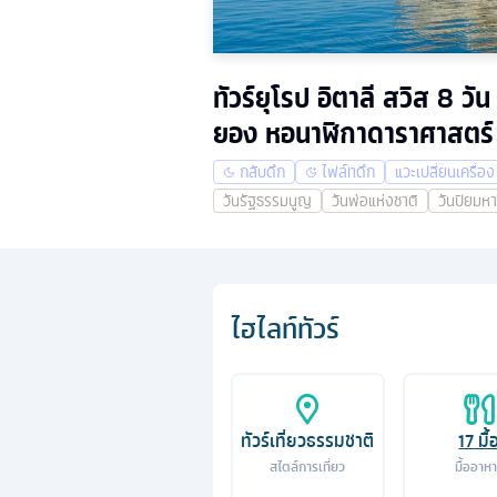
ทัวร์ยุโรป อิตาลี สวิส 8
ยอง หอนาฬิกาดาราศาสตร์ 
กลับดึก
ไฟล์ทดึก
แวะเปลี่ยนเครื่อง
วันรัฐธรรมนูญ
วันพ่อแห่งชาติ
วันปิยมห
ไฮไลท์ทัวร์
ทัวร์เที่ยวธรรมชาติ
17
มื้
สไตล์การเที่ยว
มื้ออาห