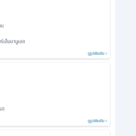
าน
ร์เอ็มมานูเอล
ดูรูปเพิ่มเติม
รต
ดูรูปเพิ่มเติม