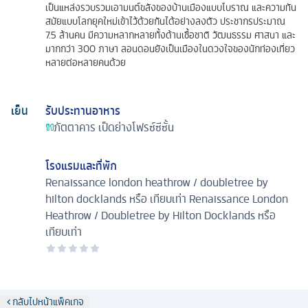
เป็นแหล่งรวบรวมเอามนต์ขลังของบ้านเมืองแบบโบราณ และความทัน
สมัยแบบโลกยุคใหม่เข้าไว้ด้วยกันได้อย่างลงตัว ประชากรประมาณ
7.5 ล้านคน มีความหลากหลายทั้งด้านเชื้อชาติ วัฒนธรรม ศาสนา และ
มากกว่า 300 ภาษา ลอนดอนยังเป็นเมืองในดวงใจของนักท่องเที่ยว
หลายต่อหลายคนด้วย
เย็น
รับประทานอาหาร
ภัตตาคาร
เป็ดย่างโฟรซ์ซีซั้น
โรงแรมและที่พัก
Renaissance london heathrow / doubletree by
hilton docklands หรือ เทียบเท่า
Renaissance London
Heathrow / Doubletree by Hilton Docklands หรือ
เทียบเท่า
กลับไปหน้าแพ็คเกจ