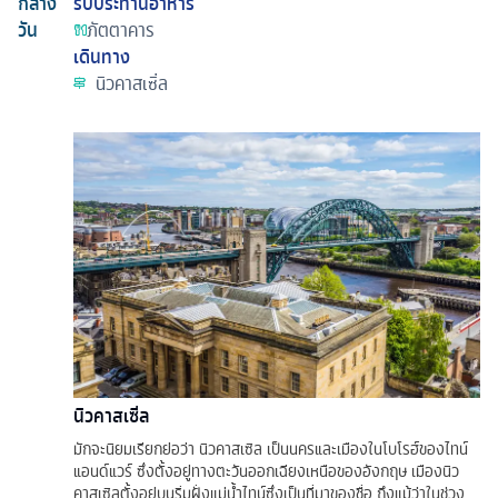
กลาง
รับประทานอาหาร
วัน
ภัตตาคาร
เดินทาง
นิวคาสเซิ่ล
นิวคาสเซิ่ล
มักจะนิยมเรียกย่อว่า นิวคาสเซิล เป็นนครและเมืองในโบโรฮ์ของไทน์
แอนด์แวร์ ซึ่งตั้งอยู่ทางตะวันออกเฉียงเหนือของอังกฤษ เมืองนิว
คาสเซิลตั้งอยู่บนริ่มฝั่งแม่น้ำไทน์ซึ่งเป็นที่มาของชื่อ ถึงแม้ว่าในช่วง