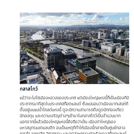
กลาสโกว์
แม้ว่าจะไม่ใช่เมืองหลวงของประเทศ แต่เมืองใหญ่แห่งนี้ก็เป็นเมืองที่มี
ประชากรมาที่สุดในประเทศสก๊อตแลนด์ ซึ่งแน่นอนว่าเมืองมากเสน่ห์ที่
ตั้งอยู่บนแม่น้ำไคลด์แห่งนี้ ดูจะมีความสามารถดึงดูดนักท่องเที่ยว
นักลงทุน และความเจริญต่างๆเข้ามาในกลาสโกว์เป็นจำนวนมาก
นอกจากนี้แล้วเมืองใหญ่แห่งนี้ยังถือว่าเป็น เมืองท่าใหญ่ของ
มหาสมุทรแอตแลนติก จนเป็นเหตุที่ทำให้เมืองนี้กลายเป็นศูนย์กลาง
การค้า ขายปลีก วิศวกรรม และอุตสาหกรรมต่อเรือของสก็อตแลนด์