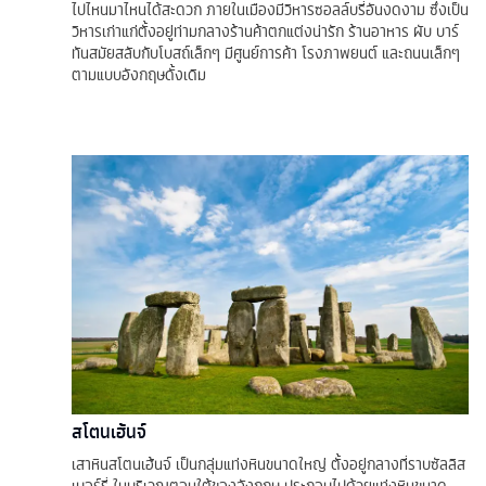
ไปไหนมาไหนได้สะดวก ภายในเมืองมีวิหารซอลล์บรี่อันงดงาม ซึ่งเป็น
วิหารเก่าแก่ตั้งอยู่ท่ามกลางร้านค้าตกแต่งน่ารัก ร้านอาหาร ผับ บาร์
ทันสมัยสลับกับโบสถ์เล็กๆ มีศูนย์การค้า โรงภาพยนต์ และถนนเล็กๆ
ตามแบบอังกฤษดั้งเดิม
สโตนเฮ้นจ์
เสาหินสโตนเฮ้นจ์ เป็นกลุ่มแท่งหินขนาดใหญ่ ตั้งอยู่กลางที่ราบซัลลิส
เบอร์รี่ ในบริเวณตอนใต้ของอังกฤษ ประกอบไปด้วยแท่งหินขนาด