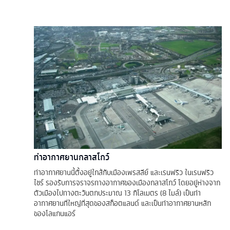
ท่าอากาศยานกลาสโกว์
ท่าอากาศยานนี้ตั้งอยู่ใกล้กับเมืองเพรสลีย์ และเรนฟริว ในเรนฟริว
ไชร์ รองรับการจราจรทางอากาศของเมืองกลาสโกว์ โดยอยู่ห่างจาก
ตัวเมืองไปทางตะวันตกประมาณ 13 กิโลเมตร (8 ไมล์) เป็นท่า
อากาศยานที่ใหญ่ที่สุดของสก็อตแลนด์ และเป็นท่าอากาศยานหลัก
ของโลแกนแอร์