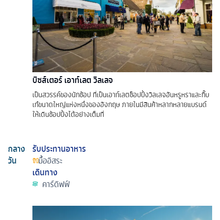
บิซส์เตอร์ เอาท์เลต วิลเลจ
เป็นสวรรค์ของนักช้อป ที่เป็นเอาท์เลตช็อปปิ้งวิลเลจอันหรูหราและกิ๊บ
เก๋ขนาดใหญ่แห่งหนึ่งของอังกฤษ ภายในมีสินค้าหลากหลายแบรนด์
ให้เดินช้อปปิ้งได้อย่างเต็มที่
กลาง
รับประทานอาหาร
วัน
มื้ออิสระ
เดินทาง
คาร์ดิฟฟ์