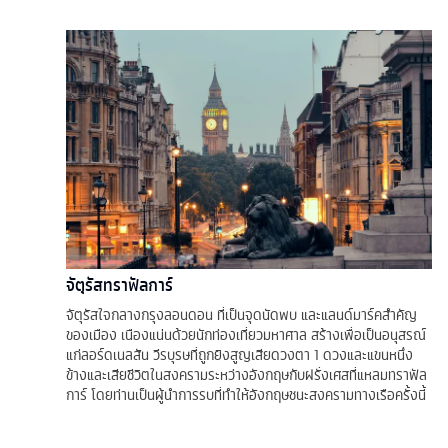
จัตุรัสทราฟัลการ์
จัตุรัสใจกลางกรุงลอนดอน ที่เป็นจุดนัดพบ และแลนด์มาร์คสำคัญ
ของเมือง เนืองแน่นด้วยนักท่องเที่ยวมหาศาล สร้างเพื่อเป็นอนุสรณ์
แก่ลอร์ดเนลสัน วีรบุรษที่ถูกยิงสูญเสียดวงตา 1 ดวงและแขนหนึ่ง
ข้างและเสียชีวิตในสงครามระหว่างอังกฤษกับฝรั่งเศสที่แหลมทราฟัล
การ์ โดยท่านเป็นผู้นำการรบที่ทำให้อังกฤษชนะสงครามทางเรือครั้งนี้