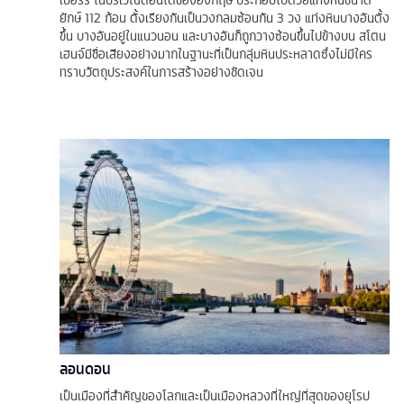
ยักษ์ 112 ก้อน ตั้งเรียงกันเป็นวงกลมซ้อนกัน 3 วง แท่งหินบางอันตั้ง
ขึ้น บางอันอยู่ในแนวนอน และบางอันก็ถูกวางซ้อนขึ้นไปข้างบน สโตน
เฮนจ์มีชื่อเสียงอย่างมากในฐานะที่เป็นกลุ่มหินประหลาดซึ่งไม่มีใคร
ทราบวัตถุประสงค์ในการสร้างอย่างชัดเจน
ลอนดอน
เป็นเมืองที่สำคัญของโลกและเป็นเมืองหลวงที่ใหญ่ที่สุดของยุโรป