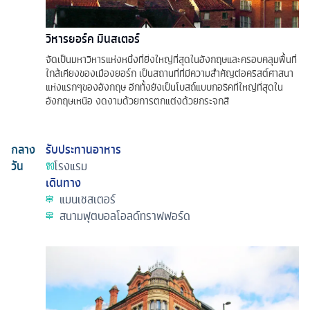
วิหารยอร์ค มินสเตอร์
จัดเป็นมหาวิหารแห่งหนึ่งที่ยิ่งใหญ่ที่สุดในอังกฤษและครอบคลุมพื้นที่
ใกล้เคียงของเมืองยอร์ก เป็นสถานที่ที่มีความสำคัญต่อคริสต์ศาสนา
แห่งแรกๆของอังกฤษ อีกทั้งยังเป็นโบสถ์แบบกอธิคที่ใหญ่ที่สุดใน
อังกฤษเหนือ งดงามด้วยการตกแต่งด้วยกระจกสี
กลาง
รับประทานอาหาร
วัน
โรงแรม
เดินทาง
แมนเชสเตอร์
สนามฟุตบอลโอลด์ทราฟฟอร์ด