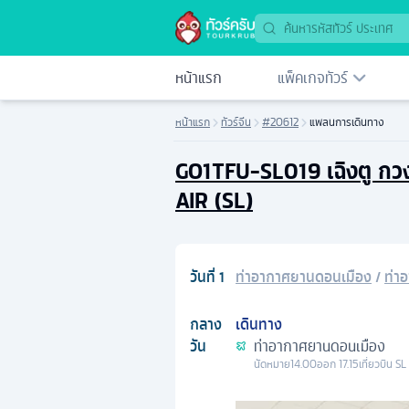
หน้าแรก
แพ็คเกจทัวร์
หน้าแรก
ทัวร์จีน
#20612
แพลนการเดินทาง
GO1TFU-SL019 เฉิงตู กวงอ
AIR (SL)
วันที่
1
ท่าอากาศยานดอนเมือง
/
ท่า
กลาง
เดินทาง
วัน
ท่าอากาศยานดอนเมือง
นัดหมาย
14.00
ออก
17.15
เที่ยวบิน
SL