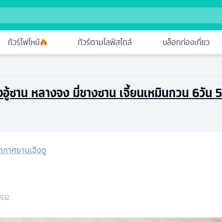
ทัวร์ไฟไหม้
ทัวร์ตามไลฟ์สไตล์
บล็อกท่องเที่ยว
ู้ซาน หลางจง มี่ชางซาน เจี้ยนเหมินกวน 6วัน
อากาศยานเฉิงตู
 932