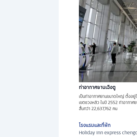
ท่าอากาศยานเฉิงตู
เป็นท่าอากาศยานขนาดใหญ่ ตั้งอยู่
เขตซวงหลิว ในปี 2552 ท่าอากาศยานแ
สิ้นกว่า 22,637,762 คน
โรงแรมและที่พัก
Holiday inn express chengdu