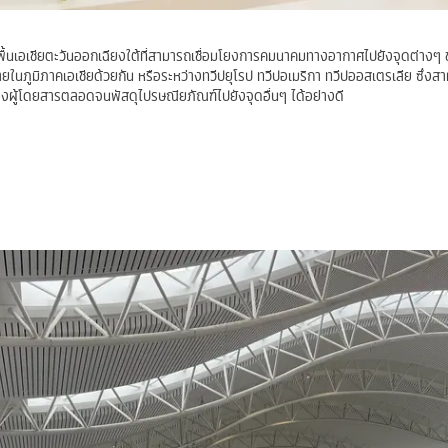
ื้นเอเชียตะวันออกเฉียงใต้ที่สามารถเชื่อมโยงการคมนาคมทางอากาศไปยังจุดต่างๆ
ยในภูมิภาคเอเชียด้วยกัน หรือระหว่างทวีปยุโรป ทวีปอเมริกา ทวีปออสเตรเลีย ซึ่งสา
งผู้โดยสารตลอดจนพัสดุไปรษณียภัณฑ์ไปยังจุดอื่นๆ ได้อย่างดี