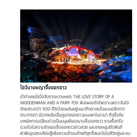
โชว์นางพญาจิ้งจอกขาว
นำท่านชมโชว์อลังการหวานหยด THE LOVE STORY OF A
WOODENMAN AND A FAIRY FOX ฟังเพลงรักไพเราะเพราะจับใจ
นักแสดงกว่า 500 ชีวิตโลดแล่นอยู่บนเวทีกลางแจ้งแบบอลังการ
ตระการตา มีฉากหลังเป็นภูเขาทอดยาวแบบพาโนราม่า ทึ่งอี้งกับ
เทคนิคการเปลี่ยนร่างเป็นมนุษย์ของนางจิ้งจอกขาว ซาบซึ้งตรึง
ดวงใจในความรักของจิ้งจอกขาวสาวสวย และชายหนุ่มตัดฟืนที่
ฝ่าฟันอุปสรรค์ต่อสู้เพื่อความรักจนท้ายที่สุดก็สมหวังในชีวิตคู่และจบ