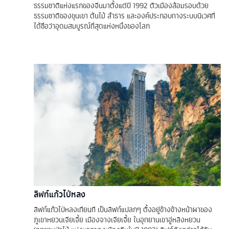
ธรรมชาติแห่งแรกของจีนมาตั้งแต่ปี 1992 ตัวเมืองล้อมรอบด้วย
ธรรมชาติของขุนเขา ต้นไม้ ลำธาร และองค์ประกอบทางระบบนิเวศที่
ได้ชื่อว่าอุดมสมบูรณ์ที่สุดแห่งหนึ่งของโลก
ลิฟท์แก้วไป่หลง
ลิฟท์แก้วไป่หลงเทียนที เป็นลิฟท์แปลกๆ ตั้งอยู่ข้างข้างหน้าผาของ
ภูเขาหยวนเจียเจี้ย เมืองจางเจียเจี้ย ในอุทยานเขาอู่หลิงหยวน