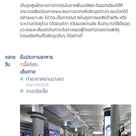
เป็นจุดศูนย์กลางทางการบินในภาคพื้นเอเชียตะวันออกเฉียงใต้ที่
สามารถเชื่อมโยงการคมนาคมทางอากาศไปยังจุดต่างๆ ของโลกได้
อย่างเหมาะสม ไม่ว่าจะเป็นการบินภายในภูมิภาคเอเชียด้วยกัน หรือ
ระหว่างทวีปยุโรป ทวีปอเมริกา ทวีปออสเตรเลีย ซึ่งสามารถใช้เป็นจุด
แวะลงและเชื่อมต่อในการเดินทางของผู้โดยสารตลอดจนพัสดุ
ไปรษณียภัณฑ์ไปยังจุดอื่นๆ ได้อย่างดี
กลาง
รับประทานอาหาร
วัน
มื้ออิสระ
เดินทาง
ท่าอากาศยานฉางซา
เดินทางถึง
13.35
จางเจียเจี้ย