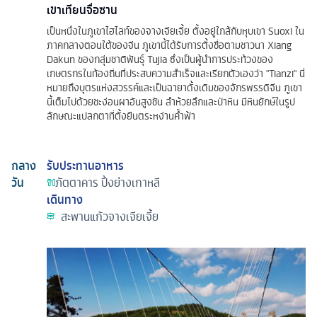
เขาเทียนจื่อซาน
เป็นหนึ่งในภูเขาไฮไลท์ของจางเจียเจี้ย ตั้งอยู่ใกล้กับหุบเขา Suoxi ใน
ภาคกลางตอนใต้ของจีน ภูเขานี้ได้รับการตั้งชื่อตามชาวนา Xiang
Dakun ของกลุ่มชาติพันธุ์ Tujia ซึ่งเป็นผู้นำการประท้วงของ
เกษตรกรในท้องถิ่นที่ประสบความสำเร็จและเรียกตัวเองว่า "Tianzi" นี่
หมายถึงบุตรแห่งสวรรค์และเป็นฉายาดั้งเดิมของจักรพรรดิจีน ภูเขา
นี้เต็มไปด้วยชะง่อนผาอันสูงชัน ลำห้วยลึกและป่าหิน มีหินยักษ์ในรูป
ลักษณะแปลกตาที่ตั้งยืนตระหง่านค้ำฟ้า
กลาง
รับประทานอาหาร
วัน
ภัตตาคาร
ปิ้งย่างเกาหลี
เดินทาง
สะพานแก้วจางเจียเจี้ย