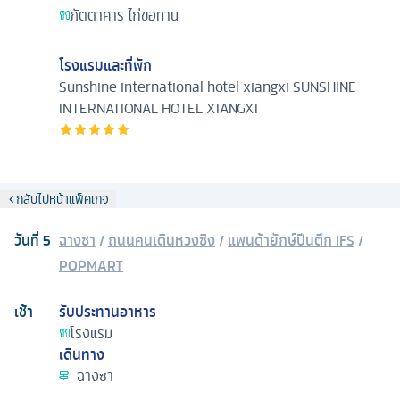
ภัตตาคาร
ไก่ขอทาน
โรงแรมและที่พัก
Sunshine international hotel xiangxi
SUNSHINE
INTERNATIONAL HOTEL XIANGXI
กลับไปหน้าแพ็คเกจ
วันที่
5
ฉางซา
/
ถนนคนเดินหวงซิง
/
แพนด้ายักษ์ปีนตึก IFS
/
POPMART
เช้า
รับประทานอาหาร
โรงแรม
เดินทาง
ฉางซา