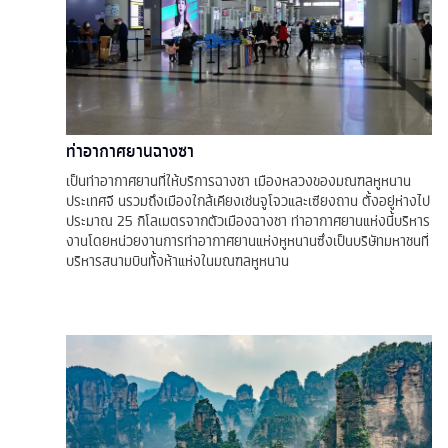
ท่าอากาศยานฉางซา
เป็นท่าอากาศยานที่ให้บริการฉางชา เมืองหลวงของมณฑลหูหนาน
ประเทศจี นรวมถึงเมืองใกล้เคียงเช่นจูโจวและเซียงถาน ตั้งอยู่ห่างไป
ประมาณ 25 กิโลเมตรจากตัวเมืองฉางชา ท่าอากาศยานแห่งนี้บริหาร
งานโดยหน่วยงานการท่าอากาศยานแห่งหูหนานซึ่งเป็นบริษัทมหาชนที่
บริหารสนามบินทั้งห้าแห่งในมณฑลหูหนาน