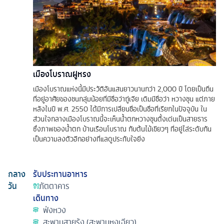
เมืองโบราณฝูหรง
เมืองโบราณแห่งนี้มีประวัติอันแสนยาวนานกว่า 2,000 ปี โดยเป็นถิ่น
ที่อยู่อาศัยของชนกลุ่มน้อยที่มีชื่อว่าถู่เจีย เดิมมีชื่อว่า หวางชุน แต่ภาย
หลังในปี พ.ศ. 2550 ได้มีการเปลี่ยนชื่อเป็นชื่อที่เรียกในปัจจุบัน ใน
ส่วนใจกลางเมืองโบราณนี้จะเห็นน้ำตกหวางชุนตั้งเด่นเป็นสายธาร
ซึ่งภาพของน้ำตก บ้านเรือนโบราณ กับต้นไม้เขียวๆ ที่อยู่ไล่ระดับกัน
เป็นความลงตัวอีกอย่างที่แลดูประทับใจยิ่ง
กลาง
รับประทานอาหาร
วัน
ภัตตาคาร
เดินทาง
ฟ่งหวง
สะพานสายรุ้ง (สะพานหงเฉียว)