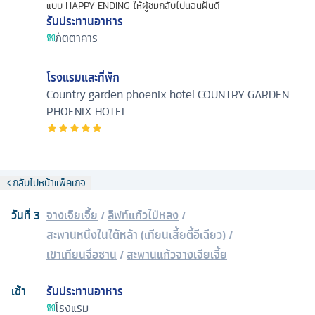
แบบ HAPPY ENDING ให้ผู้ชมกลับไปนอนฝันดี
รับประทานอาหาร
ภัตตาคาร
โรงแรมและที่พัก
Country garden phoenix hotel
COUNTRY GARDEN
PHOENIX HOTEL
กลับไปหน้าแพ็คเกจ
วันที่
3
จางเจียเจี้ย
/
ลิฟท์แก้วไป่หลง
/
สะพานหนึ่งในใต้หล้า (เทียนเสี้ยตี้อีเฉียว)
/
เขาเทียนจื่อซาน
/
สะพานแก้วจางเจียเจี้ย
เช้า
รับประทานอาหาร
โรงแรม