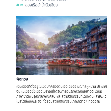
ล่องเรือลําน้ำถัวเจียง
ฟ่งหวง
เป็นเมืองที่ตั้งอยู่ในเขตปกครองตนเองเซียงซี มณฑลหูหนาน ประเทศ
จีน ในเมืองนี้มีเมืองโบราณที่ได้รับการอนุรักษ์ไว้เป็นอย่างดี โดยมี
ภาษาชาติพันธุ์เอกลักษณ์ศิลปะและสถาปัตยกรรมที่โดดเด่นหลายแห่ง
ในสไตล์หมิงและชิง ทั้งยังมีสถาปัตยกรรมเก่าแก่ต่างๆ ที่งดงาม