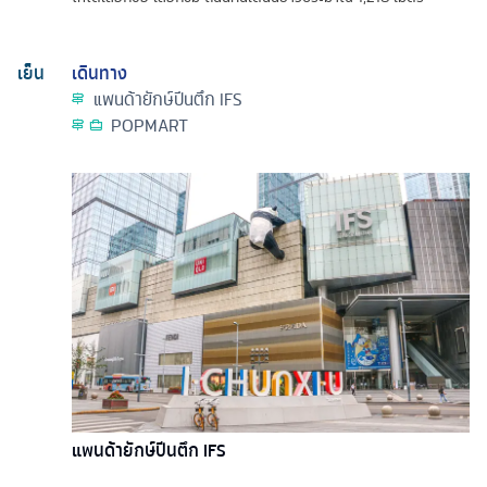
เย็น
เดินทาง
แพนด้ายักษ์ปีนตึก IFS
POPMART
แพนด้ายักษ์ปีนตึก IFS