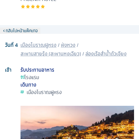
กลับไปหน้าแพ็คเกจ
วันที่
4
เมืองโบราณฝูหรง
/
ฟ่งหวง
/
สะพานสายรุ้ง (สะพานหงเฉียว)
/
ล่องเรือลําน้ำถัวเจียง
เช้า
รับประทานอาหาร
โรงแรม
เดินทาง
เมืองโบราณฝูหรง