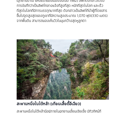
(อุทยานป่าไม้ แห่งแรกของเมืองจีนในปี 1982) ลิฟท์ดังกล่าวได้รับ
การบันทึกว่าเป็นลิฟท์กลางแจ้งที่สูงที่สุด หนักที่สุดในโลก และเร็ว
ที่สุดในโลกที่มีการบรรทุกมากที่สุด ดังกล่าวเป็นลิฟท์ที่นำผู้ที่โดยสาร
ขึ้นไปจุดสูงสุดของภูเขาที่มีความสูงประมาณ 1,070 ฟุต(330 เมตร)
จากพื้นดิน สามารถมองเห็นวิวในมุมกว้างสุดหูลูกตา
สะพานหนึ่งในใต้หล้า (เทียนเสี้ยตี้อีเฉียว)
สะพานหนึ่งในใต้หล้านี่อยู่ภายในอุทยานเอี๋ยนเจียเจี้ย มีทิวทัศน์ที่