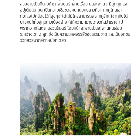
สวยงามเป็นที่ถ่ายทำภาพยนตร์หลายเรื่อง บนสะพานจะมีลูกกุญแจ
อยู่เต็มไปหมด เป็นความเชื่อของคนหนุ่มคนสาวที่ว่าหากคู่ไหนเอา
กุญแจไปคล้องไว้ที่สูงๆจะได้ไม่มีใครสามารถพรากคู่รักให้จากกันได้
บางคนก็ทิ้งสู่หุบเหวเบื้องล่าง ก็ให้ความหมายเดียวกันว่าเราจะไม่
พรากจากกันตราบชั่วนิรันดร์ โฉมหน้าสะพานเป็นสะพานหินเชื่อม
ระหว่างเขา 2 ลูก ซึ่งเป็นความมหัศจรรย์ของธรรมชาติ และเป็นจุดชม
วิวที่สวยมากอีกที่หนึ่งทีเดียว