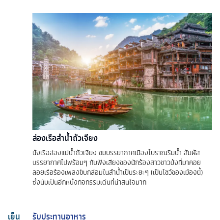
ล่องเรือลําน้ำถัวเจียง
นั่งเรือล่องแม่น้ำถัวเจียง ชมบรรยากาศเมืองโบราณริมน้ำ สัมผัส
บรรยากาศไปพร้อมๆ กับฟังเสียงของนักร้องสาวชาวม้งที่มาคอย
ลอยเรือร้องเพลงขับกล่อมในลำน้ำเป็นระยะๆ (เป็นโชว์ของเมืองนี้)
ซึ่งนับเป็นอีกหนึ่งกิจกรรมเด่นที่น่าสนใจมาก
เย็น
รับประทานอาหาร