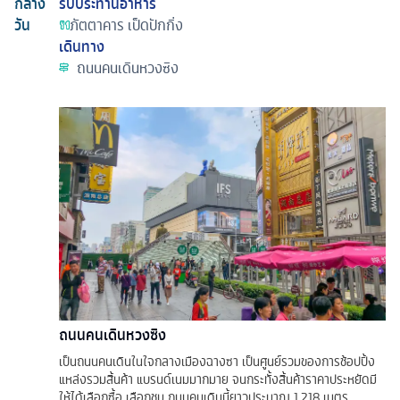
กลาง
รับประทานอาหาร
วัน
ภัตตาคาร
เป็ดปักกิ่ง
เดินทาง
ถนนคนเดินหวงซิง
ถนนคนเดินหวงซิง
เป็นถนนคนเดินในใจกลางเมืองฉางซา เป็นศูนย์รวมของการช้อปปิ้ง
แหล่งรวมสิ้นค้า แบรนด์เนมมากมาย จนกระทั้งสิ้นค้าราคาประหยัดมี
ให้ได้เลือกซื้อ เลือกชม ถนนคนเดินนี้ยาวประมาณ 1,218 เมตร