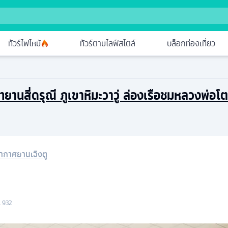
ทัวร์ไฟไหม้
ทัวร์ตามไลฟ์สไตล์
บล็อกท่องเที่ยว
 อุทยานสี่ดรุณี ภูเขาหิมะวาวู่ ล่องเรือชมหลวงพ่อโ
อากาศยานเฉิงตู
L 932