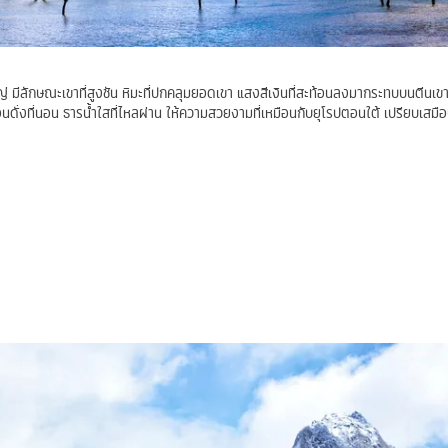
หญ่ มีลักษณะเขาที่สูงชัน หิมะที่ปกคลุมยอดเขา แสงสีเงินที่สะท้อนลงมากระทบบนตีนเ
ือนดั่งที่นอน ธารน้ำใสที่ไหลผ่าน ให้ความสวยงามที่เหมือนกับยุโรปตอนใต้ เปรียบเสมือน