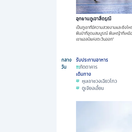
อุทยานภูเขาสี่ดรุณี
เป็นภูเขาที่มีความสวยงามและยิ่งใ
ผืนป่าที่อุดมสมบูรณ์ ผืนหญ้าที่เหม
เขาแอลป์แห่งตะวันออก”
กลาง
รับประทานอาหาร
วัน
ภัตตาคาร
เดินทาง
หุบเขาซวงเฉียวโกว
ตูเจียงเอี้ยน