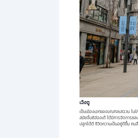
เฉิงตู
เป็นเมืองเอกของมณฑลเสฉวน ในปัจจ
สมัยจิ๋นซีฮ่องเต้ ได้มีการจัดการชล
ปลูกได้ดี ชีวิตความเป็นอยู่ดีขึ้น คนจึ