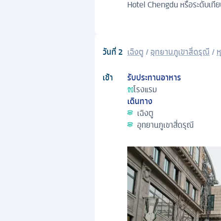
Hotel Chengdu หรือระดับเทีย
วันที่
2
เฉิงตู
/
อุทยานภูเขาสี่ดรุณี
/
ห
เช้า
รับประทานอาหาร
โรงแรม
เดินทาง
เฉิงตู
อุทยานภูเขาสี่ดรุณี