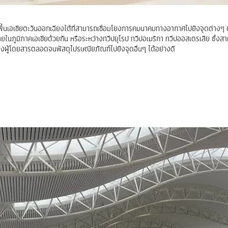
ื้นเอเชียตะวันออกเฉียงใต้ที่สามารถเชื่อมโยงการคมนาคมทางอากาศไปยังจุดต่างๆ
ยในภูมิภาคเอเชียด้วยกัน หรือระหว่างทวีปยุโรป ทวีปอเมริกา ทวีปออสเตรเลีย ซึ่งสา
งผู้โดยสารตลอดจนพัสดุไปรษณียภัณฑ์ไปยังจุดอื่นๆ ได้อย่างดี