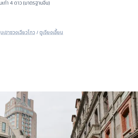
บเท่า 4 ดาว (มาตรฐานจีน)
ุบเขาซวงเฉียวโกว
/
ตูเจียงเอี้ยน