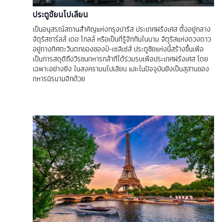
ประตูชัยนโปเลียน
เป็นอนุสรณ์สถานสำคัญแห่งกรุงปารีส ประเทศฝรั่งเศส ตั้งอยู่กลาง
จัตุรัสชาร์ลส์ เดอ โกลล์ หรือเป็นที่รู้จักกันในนาม จัตุรัสแห่งดวงดาว
อยู่ทางทิศตะวันตกของชองป์-เซลิเซ่ส์ ประตูชัยแห่งนี้สร้างขึ้นเพื่อ
เป็นการสดุดีถึงวีรชนทหารกล้าที่ได้ร่วมรบเพื่อประเทศฝรั่งเศส โดย
เฉพาะอย่างยิ่ง ในสงครามนโปเลียน และในปัจจุบันยังเป็นสุสานของ
ทหารนิรนามอีกด้วย