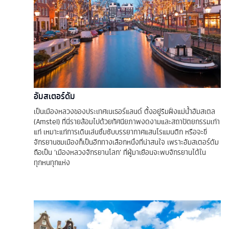
อัมสเตอร์ดัม
เป็นเมืองหลวงของประเทศเนเธอร์แลนด์ ตั้งอยู่ริมฝั่งแม่น้ำอัมสเตล
(Amstel) ที่นี่รายล้อมไปด้วยทัศนียภาพงดงามและสถาปัตยกรรมเก่า
แก่ เหมาะแก่การเดินเล่นซึมซับบรรยากาศแสนโรแมนติก หรือจะขี่
จักรยานชมเมืองก็เป็นอีกทางเลือกหนึ่งที่น่าสนใจ เพราะอัมสเตอร์ดัม
ถือเป็น ‘เมืองหลวงจักรยานโลก’ ที่ผู้มาเยือนจะพบจักรยานได้ใน
ทุกหนทุกแห่ง