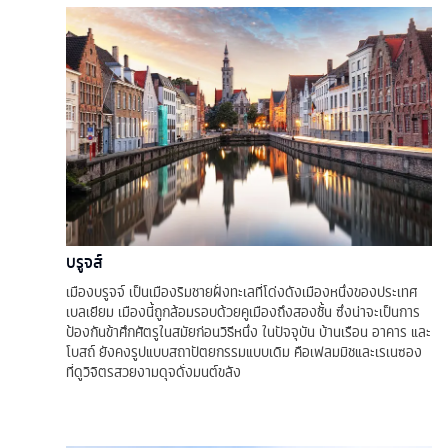
บรูจส์
เมืองบรูจจ์ เป็นเมืองริมชายฝั่งทะเลที่โด่งดังเมืองหนึ่งของประเทศ
เบลเยียม เมืองนี้ถูกล้อมรอบด้วยคูเมืองถึงสองชั้น ซึ่งน่าจะเป็นการ
ป้องกันข้าศึกศัตรูในสมัยก่อนวิธีหนึ่ง ในปัจจุบัน บ้านเรือน อาคาร และ
โบสถ์ ยังคงรูปแบบสถาปัตยกรรมแบบเดิม คือเฟลมมิชและเรเนซอง
ที่ดูวิจิตรสวยงามดุจดั่งมนต์ขลัง