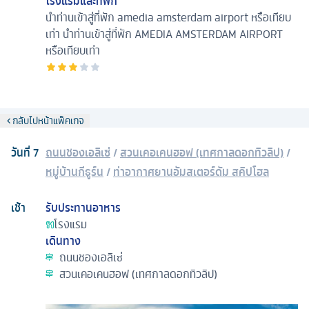
โรงแรมและที่พัก
นำท่านเข้าสู่ที่พัก amedia amsterdam airport หรือเทียบ
เท่า
นำท่านเข้าสู่ที่พัก AMEDIA AMSTERDAM AIRPORT
หรือเทียบเท่า
กลับไปหน้าแพ็คเกจ
วันที่
7
ถนนชองเอลิเซ่
/
สวนเคอเคนฮอฟ (เทศกาลดอกทิวลิป)
/
หมู่บ้านกีธูร์น
/
ท่าอากาศยานอัมสเตอร์ดัม สคิปโฮล
เช้า
รับประทานอาหาร
โรงแรม
เดินทาง
ถนนชองเอลิเซ่
สวนเคอเคนฮอฟ (เทศกาลดอกทิวลิป)