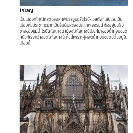
โคโลญ
เป็นเมืองที่ใหญ่ที่สุดของสหพันธรัฐนอร์ธไรน์-เวสต์ฟาเลียและเป็น
เมืองที่มีประชากรมากเป็นอันดับสี่ของประเทศเยอรมนี ตั้งอยู่บนฝั่ง
ซ้ายของแม่น้ำไรน์โคโลญจน์ เมืองโคโลญจน์เป็นที่มาของน้ำหอมชนิด
หนึ่งที่เรียกว่าออดิโคโลญจน์ ทั้งนี้เพราะผู้ผลิตน้ำหอมชนิดนี้ตั้งอยู่ใน
เมืองนี้