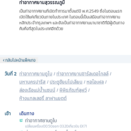
ท่าอากาศยานสุวรรณภูมิ
เป็นท่าอากาศยานที่เปิดทำการมาตั้งแต่ปี พ.ศ.2549 ซึ่งในตอนแรก
เปิดใช้แค่เที่ยวบินภายในประเทศ ในตอนนี้เป็นเสมือนท่าอากาศยาน
หลักประจำกรุงเทพฯ และยังเป็นท่าอากาศยานนานาชาติที่มีผู้เดินทาง
คับคั่งที่สุดในประเทศอีกด้วย
กลับไปหน้าแพ็คเกจ
วันที่
2
ท่าอากาศยานดูไบ
/
ท่าอากาศยานชาร์ลเดอโกลล์
/
มหานครปารีส
/
ประตูชัยนโปเลียน
/
หอไอเฟล
/
ล่องเรือแม่น้ำแซนน์
/
พิพิธภัณฑ์ลุฟว์
/
ห้างแกลเลอรี่ ลาฟาแยตต์
เช้า
เดินทาง
ท่าอากาศยานดูไบ
เปลี่ยนเครื่อง
00.50
ออก
03.20
เที่ยวบิน
EK71