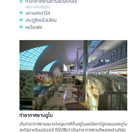
ท่าอากาศยานชาร์ลเดอโกลล์
เดินทางถึง
08.00
มหานครปารีส
ประตูชัยนโปเลียน
หอไอเฟล
ท่าอากาศยานดูไบ
เป็นท่าอากาศยานขนาดใหญ่มากที่ตั้งอยู่ในเขตอัลการ์ฮูดของนครดูไบ
สหรัฐอาหรับเอมิเรตส์ ที่นี่ได้ชื่อว่าเป็นท่าอากาศยานที่พลุกพล่านที่สุด