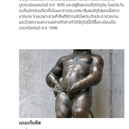
บูรณะซ่อมแซมในปี ค.ศ. 1695 และอยู่ยืนยงจนถึงปัจจุบัน ในแต่ละวัน
จะเห็นนักท่องเที่ยวทั้งในและต่างประเทศมาชื่นชมจัตุรัสแห่งนี้อย่าง
มากมาย โดยเฉพาะยามค่ำคืนที่มีการเปิดไฟประดับประดาสวยงาม
และด้วยความงดงามอย่างที่กล่าวทำให้จัตุรัสนี้ได้ขึ้นทะเบียนเป็น
มรดกโลกในปี ค.ศ. 1998
เมเนเก้นพีส