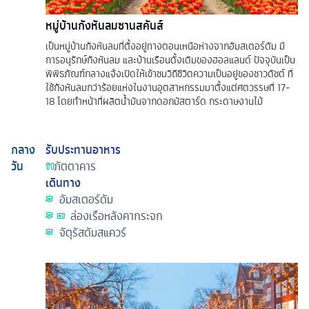
หมู่บ้านกังหันลมซานสคันส์
เป็นหมู่บ้านกังหันลมที่ตั้งอยู่ทางตอนเหนือห่างจากอัมสเตอร์ดัม มี
การอนุรักษ์กังหันลม และบ้านเรือนดั้งเดิมของฮอลแลนด์ ปัจจุบันเป็น
พิพิธภัณฑ์กลางแจ้งเปิดให้เข้าชมวิถีชีวิตความเป็นอยู่ของชาวดัชต์ ที่
ใช้กังหันลมกว่าร้อยแห่งในงานอุตสาหกรรมมาตั้งแต่ศตวรรษที่ 17-
18 โดยทำหน้าที่ผลิตน้ำมันจากดอกมัสตาร์ด กระดาษงานไม้
กลาง
รับประทานอาหาร
วัน
ภัตตาคาร
เดินทาง
อัมสเตอร์ดัม
ล่องเรือหลังคากระจก
จัตุรัสดัมสแควร์