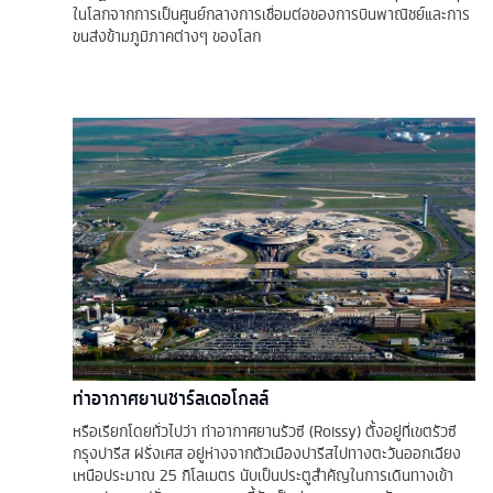
ในโลกจากการเป็นศูนย์กลางการเชื่อมต่อของการบินพาณิชย์และการ
ขนส่งข้ามภูมิภาคต่างๆ ของโลก
ท่าอากาศยานชาร์ลเดอโกลล์
หรือเรียกโดยทั่วไปว่า ท่าอากาศยานรัวซี (Roissy) ตั้งอยู่ที่เขตรัวซี
กรุงปารีส ฝรั่งเศส อยู่ห่างจากตัวเมืองปารีสไปทางตะวันออกเฉียง
เหนือประมาณ 25 กิโลเมตร นับเป็นประตูสำคัญในการเดินทางเข้า