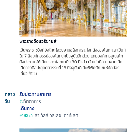
พระราชวังแวร์ซายส์
เป็นพระราชวังที่ยิ่งใหญ่สวยงามอลังการแห่งหนึ่งของโลก และเป็น 1
ใน 7 สิ่งมหัศจรรย์ของโลกยุคปัจจุบันอีกด้วย แถมองค์การยูเนสโก
ยังประกาศให้เป็นมรดกโลกมาถึง 30 ปีแล้ว ด้วยว่ามีความงามเป็น
เลิศทางศิลปะยุคศตวรรษที่ 18 ปัจจุบันก็เป็นพิพิธภัณฑ์ให้นักท่อง
เที่ยวเข้าชม
กลาง
รับประทานอาหาร
วัน
ภัตตาคาร
เดินทาง
ลา วัลลี วิลเลจ เอาท์เลต