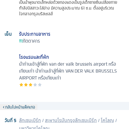
เป็นน้ำพุขนาดเล็กหล่อด้วยทองแดงเป็นรูปเด็กชายยืนเปลือยกาย
กำลังปัสสาวะใส่อ่าง มีความสูงประมาณ 61 ซ.ม. ตั้งอยู่บริเวณ
ใจกลางกรุงบรัสเซลส์
เย็น
รับประทานอาหาร
ภัตตาคาร
โรงแรมและที่พัก
นำท่านเข้าสู่ที่พัก van der valk brussels airport หรือ
เทียบเท่า
นำท่านเข้าสู่ที่พัก VAN DER VALK BRUSSELS
AIRPORT หรือเทียบเท่า
กลับไปหน้าแพ็คเกจ
วันที่
5
ลักเซมเบิร์ก
/
สะพานโรมันกรุงลักเซมเบิร์ก
/
โคโลญ
/
มหาวิหารโคโลญ