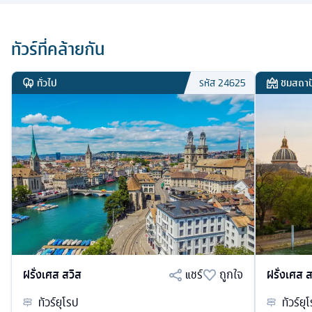
ทัวร์ที่คล้ายกัน
ทั่วไป
ชมสถาป
รหัส
24625
ฝรั่งเศส สวิส
แชร์
ถูกใจ
ฝรั่งเศส ส
ทัวร์
ยุโรป
ทัวร์
ยุ