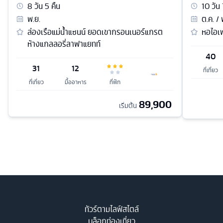
8
วัน
5
คืน
10
วัน
พ.ย.
ต.ค. / 
ล่องเรือแม่น้ำแซนน์ ยอดเขากรอนเนอร์แกรต
หอไอเฟ
ห้างแกลลอรี่ลาฟาแยทท์
40
31
12
ที่เที่ยว
ที่เที่ยว
มื้ออาหาร
ที่พัก
89,900
เริ่มต้น
ทัวร์ตามไลฟ์สไตล์
บล็อกท่องเที่ยว