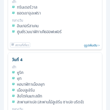
เช้า
กรินเดอร์วาล
ยอดเขาจุงเฟรา
กลางวัน
อินเทอร์ลาเคน
ศูนย์รวมนาฬิกาเคียฮอฟเฟอร์
ดูรูปเพิ่มเติม
วันที่
4
เช้า
ซูริค
ซุก
หอนาฬิกาเมืองซุก
เมืองลูเซิร์น
สิงโตหินแกะสลัก
สะพานคาเปล (สะพานไม้ลูเซิร์น ชาเปล บริดจ์)
กลางวัน