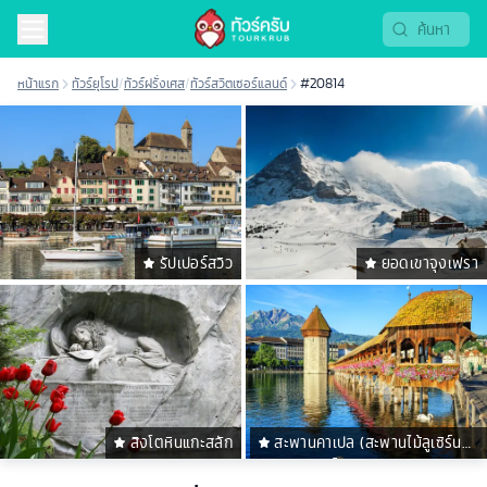
หน้าแรก
ทัวร์ยุโรป
/
ทัวร์ฝรั่งเศส
/
ทัวร์สวิตเซอร์แลนด์
#20814
รัปเปอร์สวิว
ยอดเขาจุงเฟรา
สิงโตหินแกะสลัก
สะพานคาเปล (สะพานไม้ลูเซิร์น
ชาเปล บริดจ์)