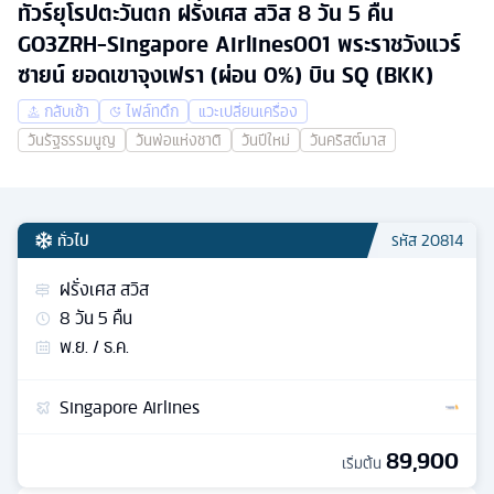
ทัวร์ยุโรปตะวันตก ฝรั่งเศส สวิส 8 วัน 5 คืน
GO3ZRH-Singapore Airlines001 พระราชวังแวร์
ซายน์ ยอดเขาจุงเฟรา (ผ่อน 0%) บิน SQ (BKK)
กลับเช้า
ไฟล์ทดึก
แวะเปลี่ยนเครื่อง
วันรัฐธรรมนูญ
วันพ่อแห่งชาติ
วันปีใหม่
วันคริสต์มาส
ทั่วไป
รหัส
20814
ฝรั่งเศส สวิส
8
วัน
5
คืน
พ.ย. / ธ.ค.
Singapore Airlines
89,900
เริ่มต้น