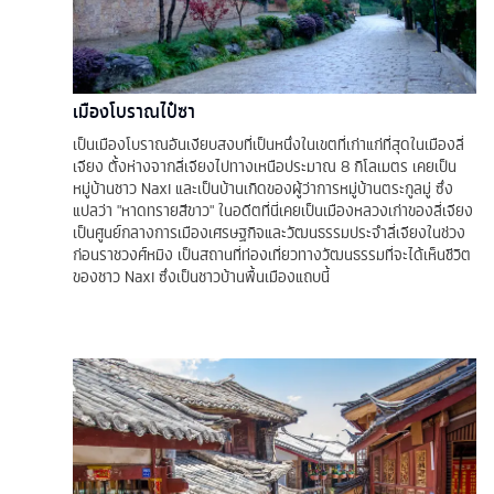
เมืองโบราณไป๋ซา
เป็นเมืองโบราณอันเงียบสงบที่เป็นหนึ่งในเขตที่เก่าแก่ที่สุดในเมืองลี่
เจียง ตั้งห่างจากลี่เจียงไปทางเหนือประมาณ 8 กิโลเมตร เคยเป็น
หมู่บ้านชาว Naxi และเป็นบ้านเกิดของผู้ว่าการหมู่บ้านตระกูลมู่ ซึ่ง
แปลว่า "หาดทรายสีขาว" ในอดีตที่นี่เคยเป็นเมืองหลวงเก่าของลี่เจียง
เป็นศูนย์กลางการเมืองเศรษฐกิจและวัฒนธรรมประจำลี่เจียงในช่วง
ก่อนราชวงศ์หมิง เป็นสถานที่ท่องเที่ยวทางวัฒนธรรมที่จะได้เห็นชีวิต
ของชาว Naxi ซึ่งเป็นชาวบ้านพื้นเมืองแถบนี้