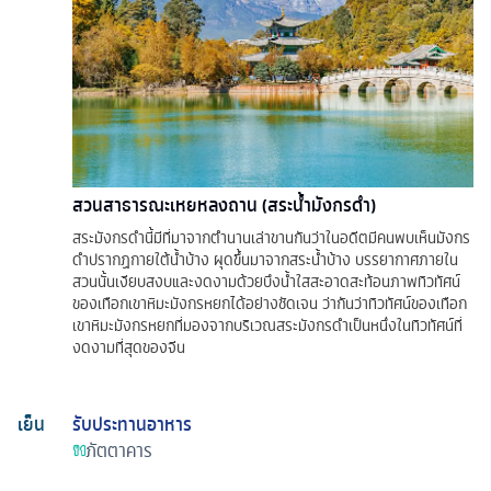
สวนสาธารณะเหยหลงถาน (สระน้ำมังกรดำ)
สระมังกรดำนี้มีที่มาจากตำนานเล่าขานกันว่าในอดีตมีคนพบเห็นมังกร
ดำปรากฏกายใต้น้ำบ้าง ผุดขึ้นมาจากสระน้ำบ้าง บรรยากาศภายใน
สวนนั้นเงียบสงบและงดงามด้วยบึงน้ำใสสะอาดสะท้อนภาพทิวทัศน์
ของเทือกเขาหิมะมังกรหยกได้อย่างชัดเจน ว่ากันว่าทิวทัศน์ของเทือก
เขาหิมะมังกรหยกที่มองจากบริเวณสระมังกรดำเป็นหนึ่งในทิวทัศน์ที่
งดงามที่สุดของจีน
เย็น
รับประทานอาหาร
ภัตตาคาร