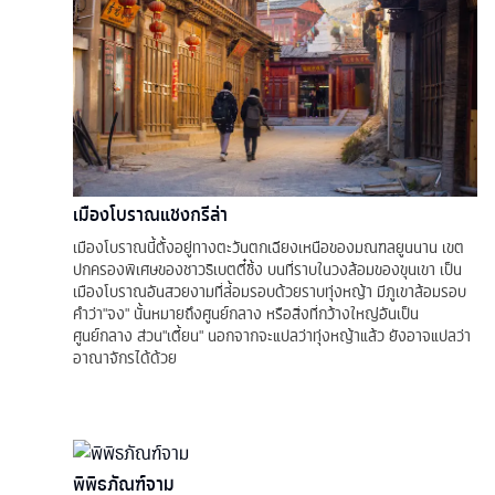
เมืองโบราณแชงกรีล่า
เมืองโบราณนี้ตั้งอยู่ทางตะวันตกเฉียงเหนือของมณฑลยูนนาน เขต
ปกครองพิเศษของชาวธิเบตตี๋ชิ้ง บนที่ราบในวงล้อมของขุนเขา เป็น
เมืองโบราณอันสวยงามที่ล่้อมรอบด้วยราบทุ่งหญ้า มีภูเขาล้อมรอบ
คำว่า"จง" นั้นหมายถึงศูนย์กลาง หรือสิ่งที่กว้างใหญ่อันเป็น
ศูนย์กลาง ส่วน"เตี้ยน" นอกจากจะแปลว่าทุ่งหญ้าแล้ว ยังอาจแปลว่า
อาณาจักรได้ด้วย
พิพิธภัณฑ์จาม