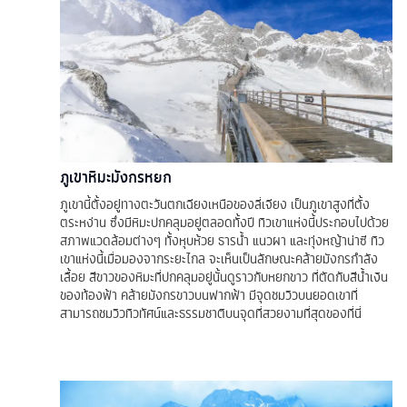
ภูเขาหิมะมังกรหยก
ภูเขานี้ตั้งอยู่ทางตะวันตกเฉียงเหนือของลี่เจียง เป็นภูเขาสูงที่ตั้ง
ตระหง่าน ซึ่งมีหิมะปกคลุมอยู่ตลอดทั้งปี ทิวเขาแห่งนี้ประกอบไปด้วย
สภาพแวดล้อมต่างๆ ทั้งหุบห้วย ธารน้ำ แนวผา และทุ่งหญ้าน่าซี ทิว
เขาแห่งนี้เมื่อมองจากระยะไกล จะเห็นเป็นลักษณะคล้ายมังกรกำลัง
เลื้อย สีขาวของหิมะที่ปกคลุมอยู่นั้นดูราวกับหยกขาว ที่ตัดกับสีน้ำเงิน
ของท้องฟ้า คล้ายมังกรขาวบนฟากฟ้า มีจุดชมวิวบนยอดเขาที่
สามารถชมวิวทิวทัศน์และธรรมชาติบนจุดที่สวยงามที่สุดของที่นี่