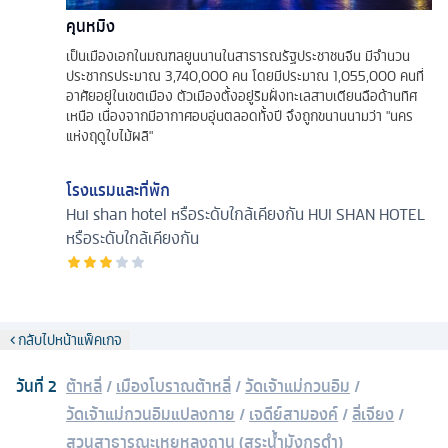
คุนหมิง
เป็นเมืองเอกในมณฑลยูนนานในสาธารณรัฐประชาชนจีน มีจำนวน
ประชากรประมาณ 3,740,000 คน โดยมีประมาณ 1,055,000 คนที่
อาศัยอยู่ในเขตเมือง ตัวเมืองตั้งอยู่ริมฝั่งทะเลสาบเตียนฉือด้านทิศ
เหนือ เนื่องจากมีอากาศอบอุ่นตลอดทั้งปี จึงถูกขนานนามว่า "นคร
แห่งฤดูใบไม้ผลิ"
โรงแรมและที่พัก
Hui shan hotel หรือระดับใกล้เคียงกัน
HUI SHAN HOTEL
หรือระดับใกล้เคียงกัน
กลับไปหน้าแพ็คเกจ
วันที่
2
ต้าหลี่
/
เมืองโบราณต้าหลี่
/
วัดเจ้าแม่กวนอิม
/
วัดเจ้าแม่กวนอิมแปลงกาย
/
เจดีย์สามองค์
/
ลี่เจียง
/
สวนสาธารณะเหยหลงถาน (สระน้ำมังกรดำ)