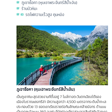
ภูเขาซื่อคา (หุบเขาพระจันทร์สีน้ำเงิน)
ร้านบัวหิมะ
รถไฟความเร็วสูง คุนหมิง
ภูเขาซื่อคา (หุบเขาพระจันทร์สีน้ำเงิน)
เป็นภูเขาหิมะสุดสวยงามที่ตั้งอยู่ 7 ไมล์ทางตะวันตกเฉียงใต้ของ
เมืองโบราณแชงกรีล่า มีความสูงกว่า 4,500 เมตรจากระดับน้ำทะเล
ประกอบด้วย 13 ยอดเขาเรียงรายต่อกันลักษณะคล้ายมังกร ด้านบน
เป็นจุดชมวิวแบบ 360 องศา ที่นักท่องเที่ยวสามารถสัมผัสกับวิวภูเขา