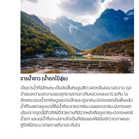
ธารน้ำขาว (น้ำตกไป๋สุ่ย)
เป็นธารน้ำที่มีลักษณะเป็นเชิงชั้นหินปูนสีขาวลดหลั่นลงมางดงาม ดุล
จำลองความงดงามของอุทยานธารขาวกับหลวงหลงมารวมกัน ใน
ลักษณะของน้ำตกหินปูนขนาดเล็กและภูเขาหิมะมังกรหยกเป็นพื้นหลัง
น้ำที่ไหลผ่านหุบเขานี้คือน้ำที่ละลายจากหิมะบนยอดเขาหิมะมังกรหยก
เนื่องจากจุดนี้มีทิวทัศน์ที่สวยงามที่มีฉากหลังคือภูเขาหิมะมังกรหยกมี
น้ำตก และแม่น้ำกึ่งทะเลสาบจึงเป็นที่นิยมของศิลปินนักวาดภาพและ
คู่รักที่มักจะมาถ่ายภาพที่น่าประทับใจ