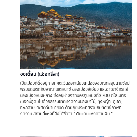
จงเตี้ยน (แชงกรีล่า)
เป็นเมืองที่ตั้งอยู่ทางทิศตะวันออกเฉียงเหนือของมณฑลยูนนานซึ่งมี
พรมแดนติดกับอาณาเขตหนาซี ของเมืองลี่เจียง และอาณาจักรหยี
ของเมืองหนิงหลาง ซึ่งอยู่ห่างจากนครคุนหมิงถึง 700 กิโลเมตร
เมืองนี้อุดมไปด้วยธรรมชาติที่งดงามของป่าไม้, ทุ่งหญ้า, ภูเขา,
ทะเลสาบและสัตว์นานาชนิด ด้วยภูมิประเทศรวมกับทัศนีย์ภาพที่
งดงาม สถานที่แห่งนี้จึงได้ชื่อว่า “ ดินแดนแห่งความฝัน ”