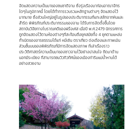
จัดแสดงความเป็นมาของชนชาติจาม ซึ่งรุ่งเรืองมาก่อนอาณาจักร
ใดๆในภูมิภาคนี้ โดยได้ทำการรวบรวมหลักฐานต่างๆ จัดแสดงไว้
มากมาย ซึ่งส่วนใหญ่อยู่ในรูปของประติมากรรมที่แกะสลักจากหินและ
สำริด พิพิธภัณฑ์ประติมากรรมของจาม ได้รับการจัดตั้งขึ้นโดย
สถาบันวิจัยทางโบราณคดีของฝรั่งเศส เมื่อปี พ.ศ.2479 นิทรรศการ
ถูกจัดแสดงไว้ตามห้องต่างๆที่สะท้อนถึงยุคสมัยทั้ง 4 ยุคตามแหล่ง
กำเนิดของอารยธรรมได้แก่ หมี่เซิน ตราเกียว ด่งเดืองและทาพเมิน
ส่วนชั้นบนของพิพิธภัณฑ์มีการจัดแสดงภาพ ที่เล่าเรื่องราว
ประวัติศาสตร์ความเป็นมาของชาวจามไว้อย่างน่าสนใจ ถัดมาด้าน
นอกมีระเบียง ที่สามารถชมวิวทิวทัศน์ของเมืองท่าริมแม่น้ำหานได้
อย่างสวยงาม