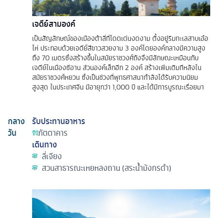
เจดีย์สามองค์
เป็นสัญลักษณ์ของเมืองต้าลี่ที่โดดเด่นงดงาม ตั้งอยู่ริมทะเลสาบเอ๋อ
ไห่ ประกอบด้วยเจดีย์สีขาวสวยงาม 3 องค์โดยองค์กลางมีความสูง
ถึง 70 เมตรซึ่งสร้างขึ้นในสมัยราชวงศ์ถังจึงมีลักษณะเหมือนกับ
เจดีย์ในเมืองซีอาน ส่วนองค์เล็กอีก 2 องค์ สร้างเพิ่มเติมทีหลังใน
สมัยราชวงศ์หยวน ซึ่งเป็นช่วงที่พุทธศาสนากำลังได้รับความนิยม
สูงสุด ในประเทศจีน มีอายุกว่า 1,000 ปี และได้มีการบูรณะเรื่อยมา
กลาง
รับประทานอาหาร
วัน
ภัตตาคาร
เดินทาง
ลี่เจียง
สวนสาธารณะเหยหลงถาน (สระน้ำมังกรดำ)