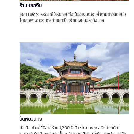
ร้านหยกจีน
หยก (Jade) คือชื่อที่ใช้เรียกหินซึ่งเป็นอัญมณีอันล้ำค่ามากชนิดหนึ่ง
โดยเฉพาะชาวจีนถือว่าหยกเป็นเจ้าแห่งหินมีค่าทั้งมวล
วัดหยวนทง
เป็นวัดเก่าแก่ที่มีอายุร่วม 1,200 ปี วัดหยวนทงถูกสร้างในสมัย
ราชวงศ์ ถัง วัดหยวนทงตั้งอยู่ใจกลางเมืองคุนหมิง จุดเด่นของวัด