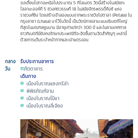
จงเตี้ยนไปทางเหนือไปประมาณ 5 กิโลเมตร วัดนี้สร้างในสมัยทะ
ไลลามะองค์ที่ 5 ช่วงศตวรรษที่ 18 ในสมัยจักรพรรดิ์คังซี แห่ง
ราชวงศ์ชิง โดยสร้างจำลองแบบจากพระราชวังโปตาลา (Potala) ใน
กรุงลาซา (Lhasa) มาไว้ในวัดนี้ เป็นวัดนิกายลามะแบบธิเบตที่ใหญ่
ที่สุดในมณฑลยูนนาน มีอายุเก่าแก่กว่า 300 ปี และในยามเทศกาล
ชาวทิเบตที่นี่ยังคงรักษาประเพณีที่จะจัดขึ้นตามวัดสำคัญๆ เหล่านี้
ด้วยการเต้นระบำหน้ากากและเป่าแตรงอน
กลาง
รับประทานอาหาร
วัน
ภัตตาคาร
เดินทาง
เมืองโบราณแชงกรีล่า
พิพิธภัณฑ์จาม
เมืองโบราณไป๋ซา
เมืองโบราณลี่เจียง