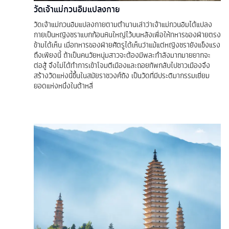
วัดเจ้าแม่กวนอิมแปลงกาย
วัดเจ้าแม่กวนอิมแปลงกายตามตำนานเล่าว่าเจ้าแม่กวนอิมได้แปลง
กายเป็นหญิงชราแบกก้อนหินใหญ่ไว้บนหลังเพื่อให้ทหารของฝ่ายตรง
ข้ามได้เห็น เมื่อทหารของฝ่ายศัตรูได้เห็นว่าแม้แต่หญิงชรายังแข็งแรง
ถึงเพียงนี้ ถ้าเป็นคนวัยหนุ่มสาวจะต้องมีพละกำลังมากมายยากจะ
ต่อสู้ จึงไม่ได้ทำการเข้าโจมตีเมืองและถอยทัพกลับไปชาวเมืองจึง
สร้างวัดแห่งนี้ขึ้นในสมัยราชวงศ์ถัง เป็นวัดที่มีประติมากรรมเยี่ยม
ยอดแห่งหนึ่งในต้าหลี่