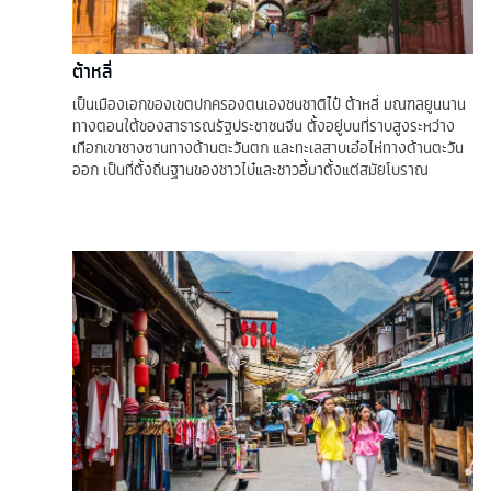
ต้าหลี่
เป็นเมืองเอกของเขตปกครองตนเองชนชาติไป๋ ต้าหลี่ มณฑลยูนนาน
ทางตอนใต้ของสาธารณรัฐประชาชนจีน ตั้งอยู่บนที่ราบสูงระหว่าง
เทือกเขาชางซานทางด้านตะวันตก และทะเลสาบเอ๋อไห่ทางด้านตะวัน
ออก เป็นที่ตั้งถิ่นฐานของชาวไบ๋และชาวอี้มาตั้งแต่สมัยโบราณ