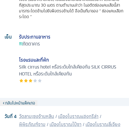
ที่สุดประมาณ 30 เมตร ตามตำนานเล่าว่า ในอดีตช่องแคบเสือนี้สา
มารกระโดดข้ามไปยังฝั่งตรงข้ามได้ จึงเป็นที่มาของ “ ช่องแคบเสือก
ระโดด ”
เย็น
รับประทานอาหาร
ภัตตาคาร
โรงแรมและที่พัก
Silk cirrus hotel หรือระดับใกล้เคียงกัน
SILK CIRRUS
HOTEL หรือระดับใกล้เคียงกัน
กลับไปหน้าแพ็คเกจ
วันที่
4
วัดลามะซงจ้านหลิน
/
เมืองโบราณแชงกรีล่า
/
พิพิธภัณฑ์จาม
/
เมืองโบราณไป๋ซา
/
เมืองโบราณลี่เจียง