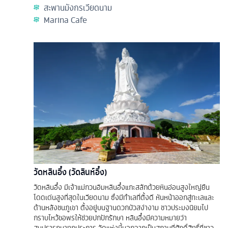
สะพานมังกรเวียดนาม
Marina Cafe
วัดหลินอึ๋ง (วัดลินห์อึ๋ง)
วัดหลินอึ๋ง มีเจ้าแม่กวนอิมหลินอึ๋งแกะสลักด้วยหินอ่อนสูงใหญ่ยืน
โดดเด่นสูงที่สุดในเวียดนาม ซึ่งมีทำเลที่ตั้งดี หันหน้าออกสู่ทะเลและ
ด้านหลังชนภูเขา ตั้งอยู่บนฐานดวกบัวสง่างาม ชาวประมงนิยมไป
กราบไหว้ขอพรให้ช่วยปกปักรักษา หลินอึ๋งมีความหมายว่า
สมปรารถนาทุกประการ วัดแห่งนี้นอกจากเป็นสถานที่ศักดิ์สิทธิ์ที่ชาว