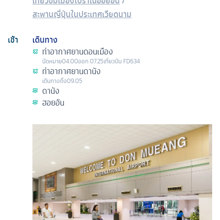
เที่ยวชมเมืองโบราณฮอยอัน
/
สะพานญี่ปุ่นในประเทศเวียดนาม
เช้า
เดินทาง
ท่าอากาศยานดอนเมือง
นัดหมาย
04.00
ออก
07.25
เที่ยวบิน
FD634
ท่าอากาศยานดานัง
เดินทางถึง
09.05
ดานัง
ฮอยอัน