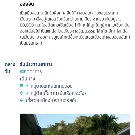
ฮอยอัน
เป็นเมืองขนาดเล็กริมฝั่งทะเลจีนใต้ทางตอนกลางของประเทศ
เวียดนาม ตั้งอยู่ในเขตจังหวัดกว๋างนาม มีประชากรอาศัยอยู่ราว
80,000 คน ในอดีตเคยเป็นเมืองท่าที่ใหญ่ที่สุดในภูมิภาคเอเชียตะวัน
ออกเฉียงใต้ เป็นแหล่งท่องเที่ยวทางวัฒนธรรมที่สำคัญอีกแห่งหนึ่ง
ในเวียดนาม องค์การยูเนสโกได้ขึ้นทะเบียนเขตเมืองเก่าของฮอยอันให้
เป็นมรดกโลก
กลาง
รับประทานอาหาร
วัน
ภัตตาคาร
เดินทาง
หมู่บ้านแกะสลักหินอ่อน
หมู่บ้านกั๊มทาน (นั่งเรือกระด้ง)
เที่ยวชมเมืองโบราณฮอยอัน