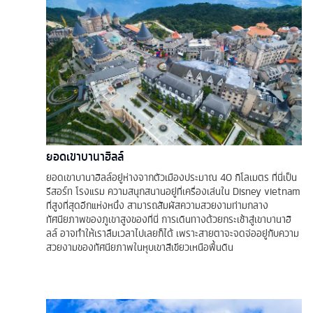
ยอดเขาบานาฮิลล์
ยอดเขาบานาฮิลล์อยู่ห่างจากตัวเมืองประมาณ 40 กิโลเมตร ที่นี่เป็น
รีสอร์ท โรงแรม ความสนุกสนานอยู่ที่เครื่องเล่นใน Disney vietnam
ที่สูงที่สุดอีกแห่งหนึ่ง สามารถสัมผัสความสวยงามท่ามกลาง
ทัศนียภาพของภูเขาสูงของที่นี่ การเดินทางด้วยกระเช้าสู่เขาบานาฮิ
ลล์ อาจทำให้เราลืมเวลาไปเลยก็ได้ เพราะสายตาจะจดจ่ออยู่กับความ
สวยงามของทัศนียภาพในหุบเขาสีเขียวเหนือพื้นดิน