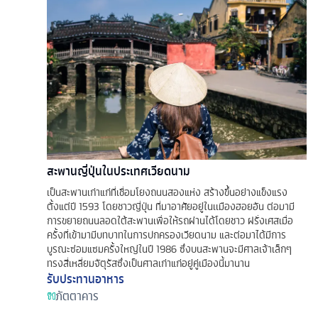
สะพานญี่ปุ่นในประเทศเวียดนาม
เป็นสะพานเก่าแก่ที่เชื่อมโยงถนนสองแห่ง สร้างขึ้นอย่างแข็งแรง
ตั้งแต่ปี 1593 โดยชาวญี่ปุ่น ที่มาอาศัยอยู่ในเเมืองฮอยอัน ต่อมามี
การขยายถนนลอดใต้สะพานเพื่อให้รถผ่านได้โดยชาว ฝรั่งเศสเมื่อ
ครั้งที่เข้ามามีบทบาทในการปกครองเวียดนาม และต่อมาได้มีการ
บูรณะซ่อมแซมครั้งใหญ่ในปี 1986 ซึ่งบนสะพานจะมีศาลเจ้าเล็กๆ
ทรงสี่เหลี่ยมจัตุรัสซึ่งเป็นศาลเก่าแก่อยู่คู่เมืองนี้มานาน
รับประทานอาหาร
ภัตตาคาร