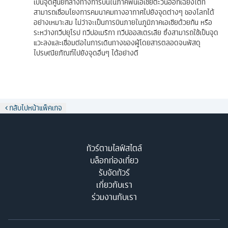
เป็นจุดศูนย์กลางทางการบินในภาคพื้นเอเชียตะวันออกเฉียงใต้ที่
สามารถเชื่อมโยงการคมนาคมทางอากาศไปยังจุดต่างๆ ของโลกได้
อย่างเหมาะสม ไม่ว่าจะเป็นการบินภายในภูมิภาคเอเชียด้วยกัน หรือ
ระหว่างทวีปยุโรป ทวีปอเมริกา ทวีปออสเตรเลีย ซึ่งสามารถใช้เป็นจุด
แวะลงและเชื่อมต่อในการเดินทางของผู้โดยสารตลอดจนพัสดุ
ไปรษณียภัณฑ์ไปยังจุดอื่นๆ ได้อย่างดี
กลับไปหน้าแพ็คเกจ
ทัวร์ตามไลฟ์สไตล์
บล็อกท่องเที่ยว
รับจัดทัวร์
เกี่ยวกับเรา
ร่วมงานกับเรา