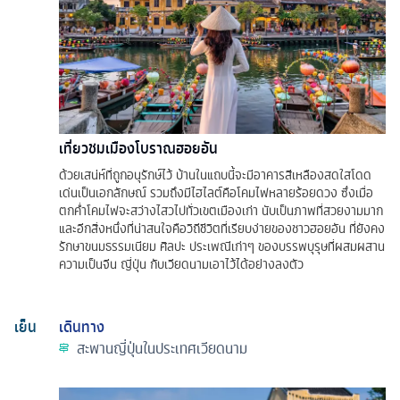
เที่ยวชมเมืองโบราณฮอยอัน
ด้วยเสน่ห์ที่ถูกอนุรักษ์ไว้ บ้านในแถบนี้จะมีอาคารสีเหลืองสดใสโดด
เด่นเป็นเอกลักษณ์ รวมถึงมีไฮไลต์คือโคมไฟหลายร้อยดวง ซึ่งเมื่อ
ตกคํ่าโคมไฟจะสว่างไสวไปทั่วเขตเมืองเก่า นับเป็นภาพที่สวยงามมาก
และอีกสิ่งหนึ่งที่น่าสนใจคือวิถีชีวิตที่เรียบง่ายของชาวฮอยอัน ที่ยังคง
รักษาขนมธรรมเนียม ศิลปะ ประเพณีเก่าๆ ของบรรพบุรุษที่ผสมผสาน
ความเป็นจีน ญี่ปุ่น กับเวียดนามเอาไว้ได้อย่างลงตัว
เย็น
เดินทาง
สะพานญี่ปุ่นในประเทศเวียดนาม