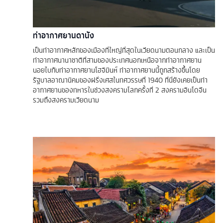
ท่าอากาศยานดานัง
เป็นท่าอากาศหลักของเมืองที่ใหญ่ที่สุดในเวียดนามตอนกลาง และเป็น
ท่าอากาศนานาชาติที่สามของประเทศนอกเหนือจากท่าอากาศยาน
นอยไบกับท่าอากาศยานโฮจิมินห์ ท่าอากาศยานนี้ถูกสร้างขึ้นโดย
รัฐบาลอาณานิคมของฝรั่งเศสในทศวรรษที่ 1940 ที่นี่ยังเคยเป็นท่า
อากาศยานของทหารในช่วงสงครามโลกครั้งที่ 2 สงครามอินโดจีน
รวมถึงสงครามเวียดนาม