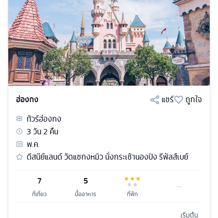
ฮ่องกง
แชร์
ถูกใจ
ทัวร์
ฮ่องกง
3
วัน
2
คืน
พ.ค.
ดีสนีย์แลนด์ วัดแชกงหมิว นั่งกระเช้านองปิง รีพัลส์เบย์
7
5
ที่เที่ยว
มื้ออาหาร
ที่พัก
เริ่มต้น