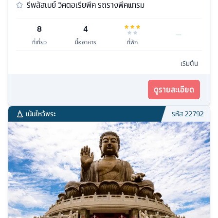
รีพลัสเบย์ วิคตอเรียพีค รถรางพีคแทรม
8
4
ที่เที่ยว
มื้ออาหาร
ที่พัก
เริ่มต้น
ดูรายละเอียด
เน้นไหว้พระ
รหัส
22792