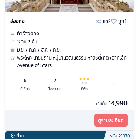
ฮ่องกง
แชร์
ถูกใจ
ทัวร์
ฮ่องกง
3
วัน
2
คืน
มิ.ย. / ก.ค. / ส.ค. / ก.ย.
พระใหญ่เทียนถาน หมู่บ้านวัฒนธรรม ห้างซิตี้เกต เอาท์เล็ท
Avenue of Stars
6
2
ที่เที่ยว
มื้ออาหาร
ที่พัก
14,990
เริ่มต้น
ดูรายละเอียด
ทั่วไป
รหัส
21970