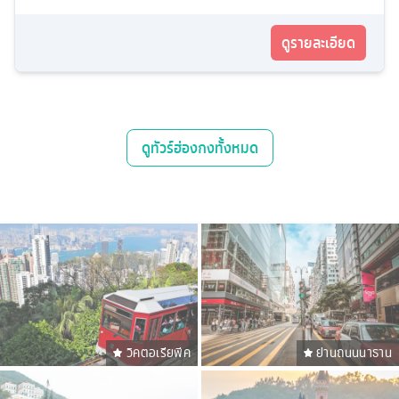
ดูรายละเอียด
ดู
ทัวร์ฮ่องกง
ทั้งหมด
วิคตอเรียพีค
ย่านถนนนาธาน