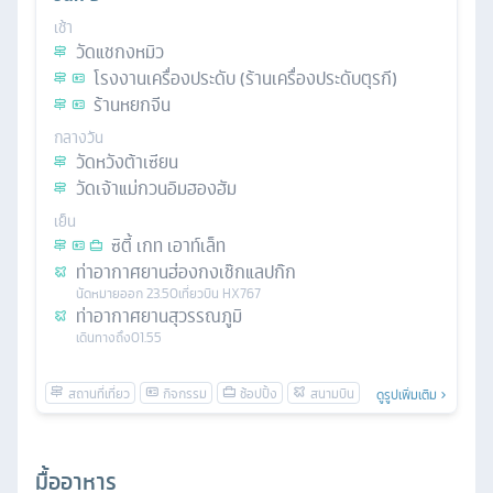
เช้า
วัดแชกงหมิว
โรงงานเครื่องประดับ (ร้านเครื่องประดับตุรกี)
ร้านหยกจีน
กลางวัน
วัดหวังต้าเซียน
วัดเจ้าแม่กวนอิมฮองฮัม
เย็น
ซิตี้ เกท เอาท์เล็ท
ท่าอากาศยานฮ่องกงเช๊กแลปก๊ก
นัดหมาย
ออก
23.50
เที่ยวบิน
HX767
ท่าอากาศยานสุวรรณภูมิ
เดินทางถึง
01.55
ดูรูปเพิ่มเติม
มื้ออาหาร