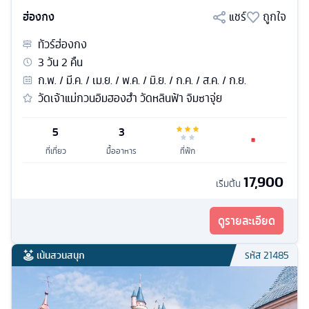
ฮ่องกง
แชร์
ถูกใจ
ทัวร์
ฮ่องกง
3
วัน
2
คืน
ก.พ. / มี.ค. / เม.ย. / พ.ค. / มิ.ย. / ก.ค. / ส.ค. / ก.ย.
วัดเจ้าแม่กวนอิมฮองฮำ วัดหลินฟ้า จิมซาจุ่ย
5
3
ที่เที่ยว
มื้ออาหาร
ที่พัก
17,900
เริ่มต้น
ดูรายละเอียด
เน้นสวนสนุก
รหัส
21485