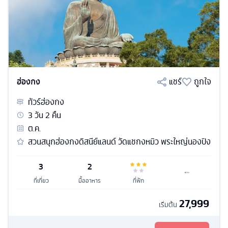
ฮ่องกง
แชร์
ถูกใจ
ทัวร์
ฮ่องกง
3
วัน
2
คืน
ต.ค.
สวนสนุกฮ่องกงดิสนีย์แลนด์ วัดแชกงหมิว พระใหญ่นองปิง
3
2
ที่เที่ยว
มื้ออาหาร
ที่พัก
27,999
เริ่มต้น