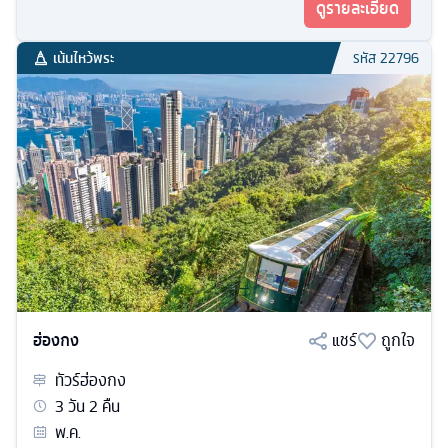
ดูรายละเอียด
เน้นไหว้พระ
รหัส
22796
ฮ่องกง
แชร์
ถูกใจ
ทัวร์
ฮ่องกง
3
วัน
2
คืน
พ.ค.