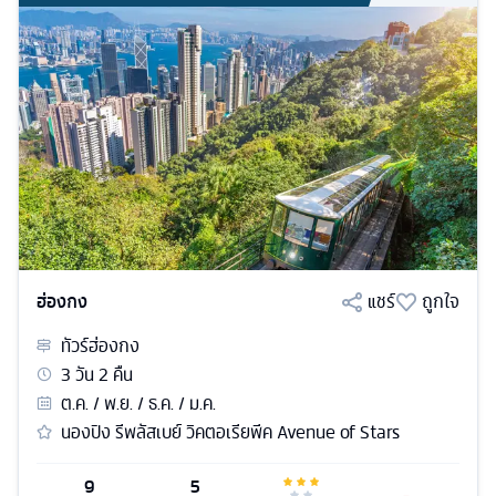
ฮ่องกง
แชร์
ถูกใจ
ทัวร์
ฮ่องกง
3
วัน
2
คืน
ต.ค. / พ.ย. / ธ.ค. / ม.ค.
นองปิง รีพลัสเบย์ วิคตอเรียพีค Avenue of Stars
9
5