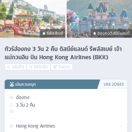
รีพัลส์เบย์
ฮ่องกงดิสนีย์แลนด์
ทัวร์ฮ่องกง 3 วัน 2 คืน ดิสนีย์แลนด์ รีพลัสเบย์ เจ้า
แม่กวนอิม บิน Hong Kong Airlines (BKK)
กลับดึก
ไฟล์ทดึก
บินตรง
เน้นสวนสนุก
รหัส
20943
ฮ่องกง
3
วัน
2
คืน
Hong Kong Airlines