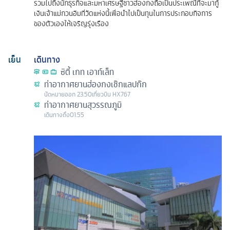
รวมไปถึงนักธุรกิจและมหาเศรษฐีชาวฮ่องกงถือเป็นประเพณีที่จะมากู้
เงินเจ้าแม่กวนอิมที่วัดแห่งนี้เพื่อนำไปเป็นทุนในการประกอบกิจการ
ของตัวเองให้เจริญรุ่งเรือง
เย็น
เดินทาง
ซิตี้ เกท เอาท์เล็ท
ท่าอากาศยานฮ่องกงเช๊กแลปก๊ก
นัดหมาย
ออก
23.50
เที่ยวบิน
HX767
ท่าอากาศยานสุวรรณภูมิ
เดินทางถึง
01.55