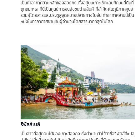
เป็นท่าอากาศยานหลักของฮ่องกง ตั้งอยู่บนเกาะเช็คแลปก๊กบนที่ดินที่
ถูกถมทะเล ที่นี่เป็นศูนย์การขนส่งขนถ่ายสินค้าที่สำคัญในภูมิภาคศูนย์
รวมผู้โดยสารและประตูสู่จุดหมายปลายทางในจีน ท่าอากาศยานนี้เป็น
หนึ่งในท่าอากาศยานที่มีผู้จำนวนโดยสารมากที่สุดในโลก
รีพัลส์เบย์
เป็นอ่าวที่อยู่ตอนใต้ของเกาะฮ่องกง ซึ่งตำนานว่าไว้ว่าชื่อรีพัลส์ที่แปล