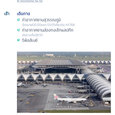
ย่านถนนนาธาน
เช้า
เดินทาง
ท่าอากาศยานสุวรรณภูมิ
นัดหมาย
00.00
ออก
03.05
เที่ยวบิน
HX768
ท่าอากาศยานฮ่องกงเช๊กแลปก๊ก
เดินทางถึง
06.55
รีพัลส์เบย์