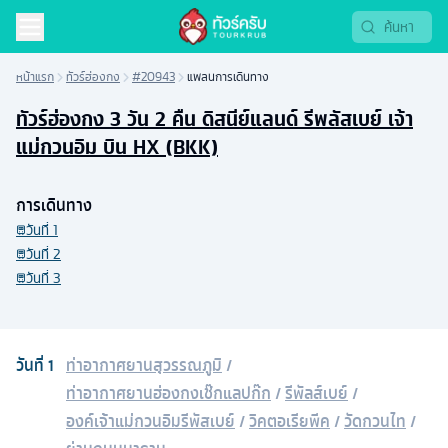
หน้าแรก
ทัวร์ฮ่องกง
#20943
แพลนการเดินทาง
ทัวร์ฮ่องกง 3 วัน 2 คืน ดิสนีย์แลนด์ รีพลัสเบย์ เจ้า
แม่กวนอิม บิน HX (BKK)
การเดินทาง
วันที่
1
วันที่
2
วันที่
3
วันที่
1
ท่าอากาศยานสุวรรณภูมิ
/
ท่าอากาศยานฮ่องกงเช๊กแลปก๊ก
/
รีพัลส์เบย์
/
องค์เจ้าแม่กวนอิมรีพัสเบย์
/
วิคตอเรียพีค
/
วัดกวนไท
/