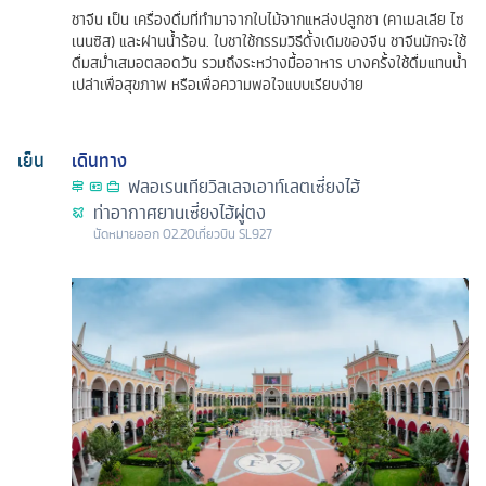
ชาจีน เป็น เครื่องดื่มที่ทำมาจากใบไม้จากแหล่งปลูกชา (คาเมลเลีย ไซ
เนนซิส) และผ่านน้ำร้อน. ใบชาใช้กรรมวิธีดั้งเดิมของจีน ชาจีนมักจะใช้
ดื่มสม่ำเสมอตลอดวัน รวมถึงระหว่างมื้ออาหาร บางครั้งใช้ดื่มแทนน้ำ
เปล่าเพื่อสุขภาพ หรือเพื่อความพอใจแบบเรียบง่าย
เย็น
เดินทาง
ฟลอเรนเทียวิลเลจเอาท์เลตเซี่ยงไฮ้
ท่าอากาศยานเซี่ยงไฮ้ผู่ตง
นัดหมาย
ออก
02.20
เที่ยวบิน
SL927