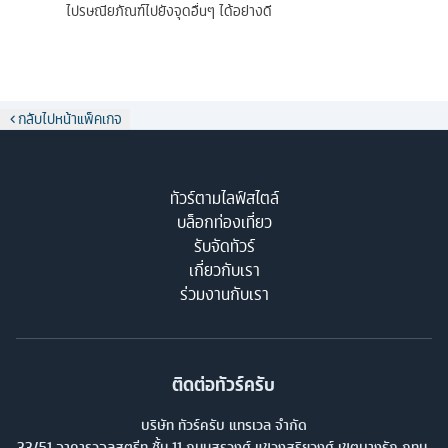
ไปรษณียภัณฑ์ไปยังจุดอื่นๆ ได้อย่างดี
กลับไปหน้าแพ็คเกจ
ทัวร์ตามไลฟ์สไตล์
บล็อกท่องเที่ยว
รับจัดทัวร์
เกี่ยวกับเรา
ร่วมงานกับเรา
ติดต่อทัวร์ครับ
บริษัท ทัวร์ครับ แทรเวล จำกัด
33/51 อาคารวอลสตรีท ชั้น 11 ถนนสุรวงศ์ แขวงสุริยวงศ์ เขตบางรัก กทม.