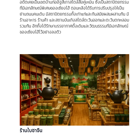
อดีตเคยเป็นเขตบ้านก่ออิฐสีเทาสไตล์สือคู่เหมิน ซึ่งเป็นสถาปัตยกรรม
ที่มีเอกลักษณ์พิเศษของเซี่ยงไฮ้ ตอนหลังได้รับการปรับปรุงให้เป็น
ย่านถนนคนเดิน มีสถาปัตยกรรมทั้งเก่าแก่และทันสมัยผสมผสานกัน มี
ร้านอาหาร ร้านค้า และสถานบันเทิงสไตล์ตะวันออกและตะวันตกหลอม
รวมกัน อีกทั้งได้รักษาบรรยากาศดั้งเดิมและวัฒนธรรมที่มีเอกลักษณ์
ของเซี่ยงไฮ้ไว้อย่างลงตัว
ร้านใบชาจีน