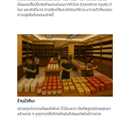
เป็นแหล่งช็อปปิ้งสินค้าแบรนด์เนมจากทั่วโลก ช่วงเทศกาล ตรุษจีน ปี
ใหม่ และคริสต์มาส ชาวเซี่ยงไฮ้และนักท่องเที่ยวจะมารวมตัวกันฉลอง
ความสุขสันต์บนถนนสายนี้
ร้านบัวหิมะ
สรรพคุณในการแก้แผลไฟไหม้ น้ำร้อนลวก เป็นที่พิสูจน์สรรพคุณมา
แล้วหลาย ๆ เหตุการณ์ที่เกิดไฟไหม้แล้วมีแผลไฟไหม้ร่างกาย