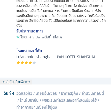
เซี่ยงไฮ้ อาคารบ้านเรือนบริเวณนี้เป็นสถาปัตยกรรมโบราณสมัยรา
ชวงศ์หมิงและชิง มีสีสันร้านค้าต่างๆ ที่ตกแต่งสไตล์สถาปัตยกรรม
แบบโบราณจีน ทั้งร้านขายอาหาร ร้านขนมพื้นเมือง ร้านกาแฟดัง
ของที่ระลึกต่างๆ มากมาย ถือเป็นตลาดนัดขนาดใหญ่สำหรับช้อปปิ้ง
ของฝาก นักท่องเที่ยวจะยังได้อิ่มเอมกับบรรยากาศความสวยงามอีก
ด้วย
รับประทานอาหาร
ภัตตาคาร
บุฟเฟ่ต์สุกี้หม้อไฟ
โรงแรมและที่พัก
Lu'an hotel shanghai
LU'AN HOTEL SHANGHAI
กลับไปหน้าแพ็คเกจ
วันที่
4
วัดหลงหัว
/
เทียนอันเซียน
/
อาคารอู่คัง
/
ย่านซินเทียนตี้
/
ร้านใบชาจีน
/
ฟลอเรนเทียวิลเลจเอาท์เลตเซี่ยงไฮ้
/
ท่าอากาศยานเซี่ยงไฮ้ผู่ตง