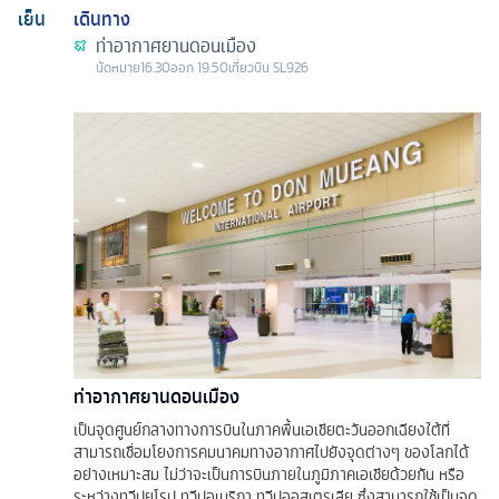
เย็น
เดินทาง
ท่าอากาศยานดอนเมือง
นัดหมาย
16.30
ออก
19.50
เที่ยวบิน
SL926
ท่าอากาศยานดอนเมือง
เป็นจุดศูนย์กลางทางการบินในภาคพื้นเอเชียตะวันออกเฉียงใต้ที่
สามารถเชื่อมโยงการคมนาคมทางอากาศไปยังจุดต่างๆ ของโลกได้
อย่างเหมาะสม ไม่ว่าจะเป็นการบินภายในภูมิภาคเอเชียด้วยกัน หรือ
ระหว่างทวีปยุโรป ทวีปอเมริกา ทวีปออสเตรเลีย ซึ่งสามารถใช้เป็นจุด