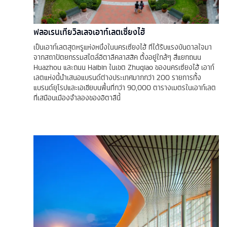
ฟลอเรนเทียวิลเลจเอาท์เลตเซี่ยงไฮ้
เป็นเอาท์เลตสุดหรูแห่งหนึ่งในนครเซี่ยงไฮ้ ที่ได้รับแรงบันดาลใจมา
จากสถาปัตยกรรมสไตล์อิตาลีคลาสสิค ตั้งอยู่ใกล้ๆ สี่แยกถนน
Huazhou และถนน Haibin ในเขต Zhuqiao ของนครเซี่ยงไฮ้ เอาท์
เลตแห่งนี้นำเสนอแบรนด์ต่างประเทศมากกว่า 200 รายการทั้ง
แบรนด์ยุโรปและเอเชียบนพื้นที่กว่า 90,000 ตารางเมตรในเอาท์เลต
ที่เสมือนเมืองจำลองของอิตาลีนี้