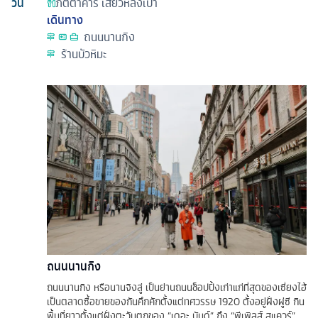
วัน
ภัตตาคาร
เสี่ยวหลงเปา
เดินทาง
ถนนนานกิง
ร้านบัวหิมะ
ถนนนานกิง
ถนนนานกิง หรือนานจิงลู่ เป็นย่านถนนช็อปปิ้งเก่าแก่ที่สุดของเซี่ยงไฮ้
เป็นตลาดซื้อขายของกันคึกคักตั้งแต่ทศวรรษ 1920 ตั้งอยู่ฝั่งผู่ซี กิน
พื้นที่ยาวตั้งแต่ฝั่งตะวันตกของ “เดอะ บันด์” ถึง “พีเพิลส์ สแควร์”