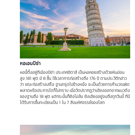
หอเอนปิซ่า
หอนี้ตั้งอยู่ที่เมืองปีซ่า ประเทศอิตาลี เป็นหอคอยสร้างด้วยหินอ่อน
สูง 181 ฟุต มี 8 ชั้น ใช้เวลาการก่อสร้างถึง 176 ปี ตามประวัติกล่าว
ว่า ขณะก่อสร้างเสร็จ ฐานทรุดไปข้างหนึ่ง จะเป็นด้วยการคำนวณผิด
พลาดหรือประการใดก็ไม่ทราบ เมื่อวัดปรากฏว่าเอียงออกจากแนวดิ่ง
ของฐานถึง 18 ฟุต แต่กระนั้นก็ยังไม่ล้ม ยังเอียงอยู่จนถึงทุกวันนี้ ที่นี่
ได้รับการขึ้นทะเบียนเป็น 1 ใน 7 สิ่งมหัศจรรย์ของโลก