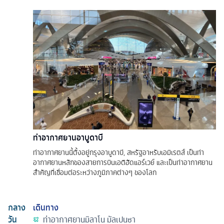
ท่าอากาศยานอาบูดาบี
ท่าอากาศยานนี้ตั้งอยู่กรุงอาบูดาบี, สหรัฐอาหรับเอมิเรตส์ เป็นท่า
อากาศยานหลักของสายการบินเอติฮัดแอร์เวย์ และเป็นท่าอากาศยาน
สำคัญที่เชื่อมต่อระหว่างภูมิภาคต่างๆ ของโลก
กลาง
เดินทาง
วัน
ท่าอากาศยานมิลาโน มัลเปนซา