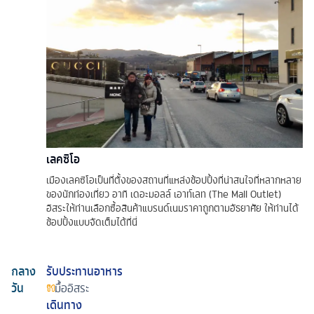
เลคซิโอ
เมืองเลคซิโอเป็นที่ตั้งของสถานที่แหล่งช้อปปิ้งที่น่าสนใจที่หลากหลาย
ของนักท่องเที่ยว อาทิ เดอะมอลล์ เอาท์เลท (The Mall Outlet)
อิสระให้ท่านเลือกซื้อสินค้าแบรนด์เนมราคาถูกตามอัธยาศัย ให้ท่านได้
ช้อปปิ้งแบบจัดเต็มได้ที่นี่
กลาง
รับประทานอาหาร
วัน
มื้ออิสระ
เดินทาง