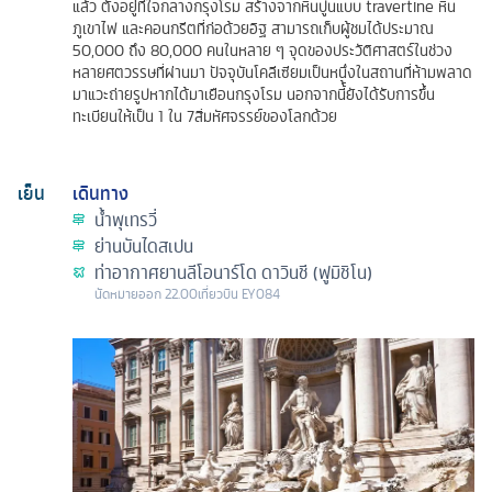
แล้ว ตั้งอยู่ที่ใจกลางกรุงโรม สร้างจากหินปูนแบบ travertine หิน
ภูเขาไฟ และคอนกรีตที่ก่อด้วยอิฐ สามารถเก็บผู้ชมได้ประมาณ
50,000 ถึง 80,000 คนในหลาย ๆ จุดของประวัติศาสตร์ในช่วง
หลายศตวรรษที่ผ่านมา ปัจจุบันโคลีเซียมเป็นหนึ่งในสถานที่ห้ามพลาด
มาแวะถ่ายรูปหากได้มาเยือนกรุงโรม นอกจากนี้้ยังได้รับการขึ้น
ทะเบียนให้เป็น 1 ใน 7สิ่มหัศจรรย์ของโลกด้วย
เย็น
เดินทาง
น้ำพุเทรวี่
ย่านบันไดสเปน
ท่าอากาศยานลีโอนาร์โด ดาวินชี (ฟูมิชิโน)
นัดหมาย
ออก
22.00
เที่ยวบิน
EY084