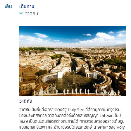
เย็น
เดินทาง
วาติกัน
วาติกัน
วาติกันเป็นพื้นที่เอกราชของรัฐ Holy See ที่ตั้งอยู่ภายในกรุงโรม
ของประเทศอิตาลี วาติกันก่อตั้งขึ้นด้วยสนธิสัญญา Lateran ในปี
1929 เป็นดินแดนที่แตกต่างกันภายใต้ "การครอบครองอย่างเต็มรูป
แบบเอกสิทธิ์เฉพาะและอำนาจอธิปไตยและเขตอำนาจศาล" ของ Holy