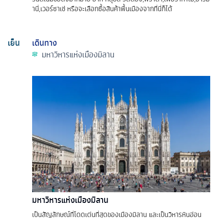
านี่,เวอร์ซาเช่ หรือจะเลือกซื้อสินค้าพื้นเมืองจากที่นี่ก็ได้
เย็น
เดินทาง
มหาวิหารแห่งเมืองมิลาน
มหาวิหารแห่งเมืองมิลาน
เป็นสัญลักษณ์ที่โดดเด่นที่สุดของเมืองมิลาน และเป็นวิหารหินอ่อน