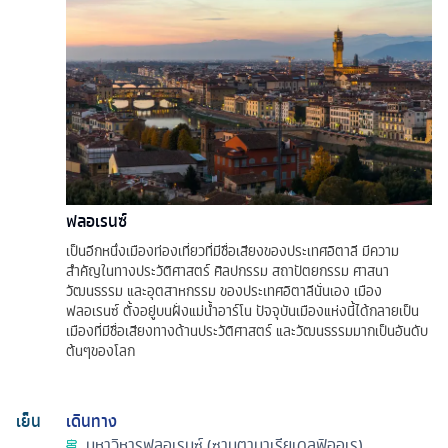
ฟลอเรนซ์
เป็นอีกหนึ่งเมืองท่องเที่ยวที่มีชื่อเสียงของประเทศอิตาลี มีความ
สำคัญในทางประวัติศาสตร์ ศิลปกรรม สถาปัตยกรรม ศาสนา
วัฒนธรรม และอุตสาหกรรม ของประเทศอิตาลีนั่นเอง เมือง
ฟลอเรนซ์ ตั้งอยู่บนฝั่งแม่น้ำอาร์โน ปัจจุบันเมืองแห่งนี้ได้กลายเป็น
เมืองที่มีชื่อเสียงทางด้านประวัติศาสตร์ และวัฒนธรรมมากเป็นอันดับ
ต้นๆของโลก
เย็น
เดินทาง
มหาวิหารฟลอเรนซ์ (ซานตามาเรียเดลฟิออเร)