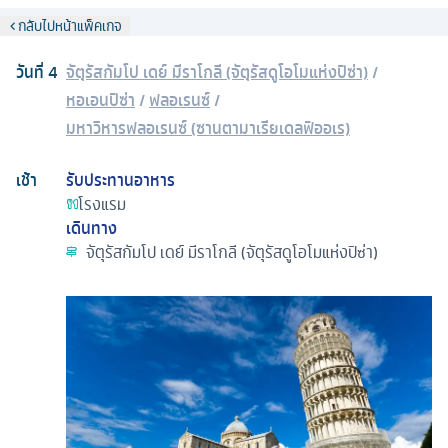
กลับไปหน้าแพ็คเกจ
วันที่
4
จัตุรัสกัมโป เดย์ มีราโกลี (จัตุรัสดูโอโมแห่งปิซ่า)
/
หอเอนปิซ่า
/
ฟลอเรนซ์
/
มหาวิหารฟลอเรนซ์ (ซานตามาเรียเดลฟิออเร)
เช้า
รับประทานอาหาร
โรงแรม
เดินทาง
จัตุรัสกัมโป เดย์ มีราโกลี (จัตุรัสดูโอโมแห่งปิซ่า)