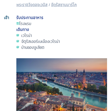
พระราชวังดอจเวนิส
/
จัตุรัสซานมาร์โค
เช้า
รับประทานอาหาร
โรงแรม
เดินทาง
เวโรน่า
จัตุรัสเออร์เบเมืองเวโรน่า
บ้านของจูเลียต