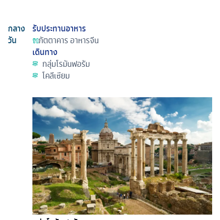
กลาง
รับประทานอาหาร
วัน
ภัตตาคาร
อาหารจีน
เดินทาง
กลุ่มโรมันฟอรัม
โคลีเซียม