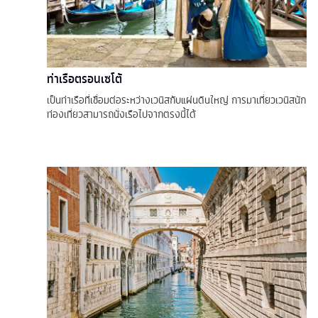
ท่าเรือตรอนเซโต้
เป็นท่าเรือที่เชื่อมต่อระหว่างเวนิสกับแผ่นดินใหญ่ การมาเที่ยวเวนิสนัก
ท่องเที่ยวสามารถนั่งเรือไปจากตรงนี้ได้