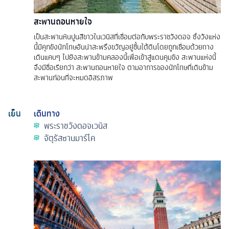
สะพานถอนหายใจ
เป็นสะพานหินปูนสีขาวในเวนิสที่เชื่อมต่อกับพระราชวังดอจ ซึ่งวังแห่ง
นี้มีคุกขังนักโทษอันน่าสะพรึงขวัญอยู่ชั้นใต้ดินโดยถูกเชื่อมด้วยทาง
เดินแคบๆ ไปยังสะพานข้ามคลองนี้เพื่อเข้าสู่แดนคุมขัง สะพานแห่งนี้
จึงมีชื่อเรียกว่า สะพานถอนหายใจ ตามอาการของนักโทษที่เดินข้าม
สะพานก่อนที่จะหมดอิสรภาพ
เย็น
เดินทาง
พระราชวังดอจเวนิส
จัตุรัสซานมาร์โค