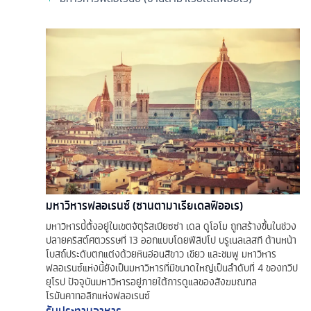
มหาวิหารฟลอเรนซ์ (ซานตามาเรียเดลฟิออเร)
มหาวิหารนี้ตั้งอยู่ในเขตจัตุรัสเปียซซ่า เดล ดูโอโม ถูกสร้างขึ้นในช่วง
ปลายคริสต์ศตวรรษที่ 13 ออกแบบโดยฟีลิปโป บรูเนลเลสกี ด้านหน้า
โบสถ์ประดับตกแต่งด้วยหินอ่อนสีขาว เขียว และชมพู มหาวิหาร
ฟลอเรนซ์แห่งนี้ยังเป็นมหาวิหารที่มีขนาดใหญ่เป็นลำดับที่ 4 ของทวีป
ยุโรป ปัจจุบันมหาวิหารอยู่ภายใต้การดูแลของสังฆมณฑล
โรมันคาทอลิกแห่งฟลอเรนซ์
รับประทานอาหาร