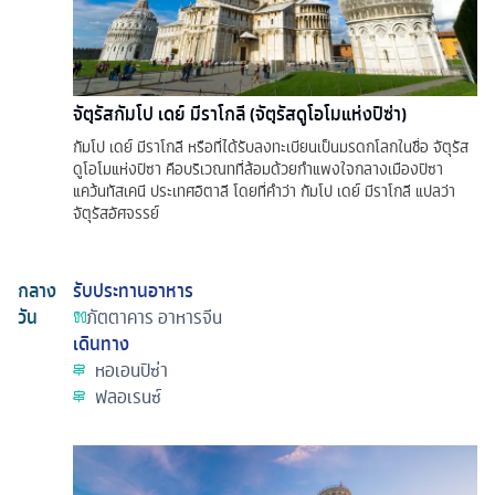
จัตุรัสกัมโป เดย์ มีราโกลี (จัตุรัสดูโอโมแห่งปิซ่า)
กัมโป เดย์ มีราโกลี หรือที่ได้รับลงทะเบียนเป็นมรดกโลกในชื่อ จัตุรัส
ดูโอโมแห่งปิซา คือบริเวณทที่ล้อมด้วยกำแพงใจกลางเมืองปิซา
แคว้นทัสเคนี ประเทศอิตาลี โดยที่คำว่า กัมโป เดย์ มีราโกลี แปลว่า
จัตุรัสอัศจรรย์
กลาง
รับประทานอาหาร
วัน
ภัตตาคาร
อาหารจีน
เดินทาง
หอเอนปิซ่า
ฟลอเรนซ์