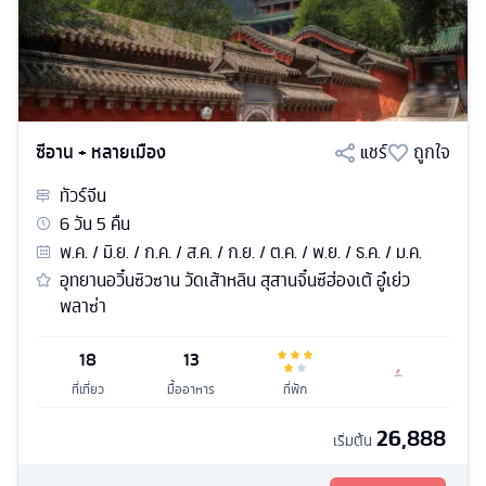
ซีอาน + หลายเมือง
แชร์
ถูกใจ
ทัวร์
จีน
6
วัน
5
คืน
พ.ค. / มิ.ย. / ก.ค. / ส.ค. / ก.ย. / ต.ค. / พ.ย. / ธ.ค. / ม.ค.
อุทยานอวิ๋นซิวซาน วัดเส้าหลิน สุสานจิ๋นซีฮ่องเต้ อู๋เย่ว
พลาซ่า
18
13
ที่เที่ยว
มื้ออาหาร
ที่พัก
26,888
เริ่มต้น