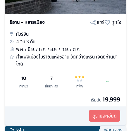
ซีอาน + หลายเมือง
แชร์
ถูกใจ
ทัวร์
จีน
4
วัน
3
คืน
พ.ค. / มิ.ย. / ก.ค. / ส.ค. / ก.ย. / ต.ค.
กำแพงเมืองโบราณแห่งซีอาน วัดกว่างเหริน เจดีย์ห่านป่า
ใหญ่
10
7
ที่เที่ยว
มื้ออาหาร
ที่พัก
19,999
เริ่มต้น
ดูรายละเอียด
ทั่วไป
รหัส
22715