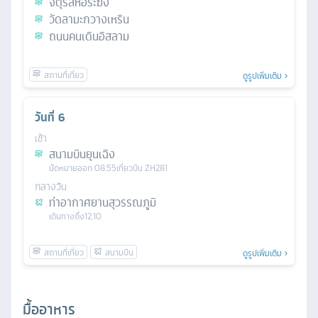
จัตุรัสหอระฆัง
วัดลามะกวางเหริน
ถนนคนเดินอิสลาม
ดูรูปเพิ่มเติม
วันที่
6
เช้า
สนามบินยุนเฉิง
นัดหมาย
ออก
08.55
เที่ยวบิน
ZH281
กลางวัน
ท่าอากาศยานสุวรรณภูมิ
เดินทางถึง
12.10
ดูรูปเพิ่มเติม
มื้ออาหาร