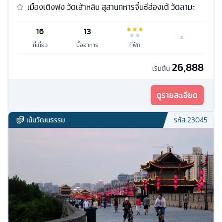
เมืองเติงฟง วัดเส้าหลิน สุสานทหารจิ๋นซีฮ่องเต้ วัดลามะ
16
13
ที่เที่ยว
มื้ออาหาร
ที่พัก
26,888
เริ่มต้น
ดูรายละเอียด
เน้นวัฒนธรรม
รหัส
23045