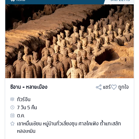
ซีอาน + หลายเมือง
แชร์
ถูกใจ
ทัวร์
จีน
7
วัน
5
คืน
ต.ค.
เขาหมื่นเซียน หมู่บ้านกั่วเลี่ยงชุน ศาลไคเฟิง ถ้ำแกะสลัก
หลงเหมิน