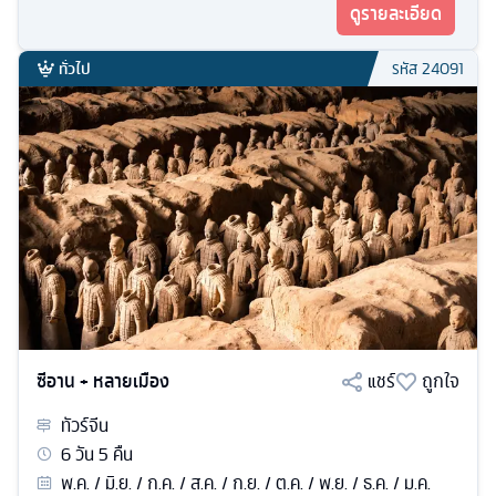
ดูรายละเอียด
ทั่วไป
รหัส
24091
ซีอาน + หลายเมือง
แชร์
ถูกใจ
ทัวร์
จีน
6
วัน
5
คืน
พ.ค. / มิ.ย. / ก.ค. / ส.ค. / ก.ย. / ต.ค. / พ.ย. / ธ.ค. / ม.ค.