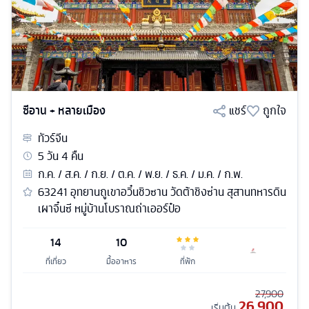
ซีอาน + หลายเมือง
แชร์
ถูกใจ
ทัวร์
จีน
5
วัน
4
คืน
ก.ค. / ส.ค. / ก.ย. / ต.ค. / พ.ย. / ธ.ค. / ม.ค. / ก.พ.
63241 อุทยานถูเขาอวิ๋นชิวซาน วัดต้าชิงซ่าน สุสานทหารดิน
เผาจิ๋นซี หมู่บ้านโบราณถ่าเออร์ป๋อ
14
10
ที่เที่ยว
มื้ออาหาร
ที่พัก
27,900
26,900
เริ่มต้น