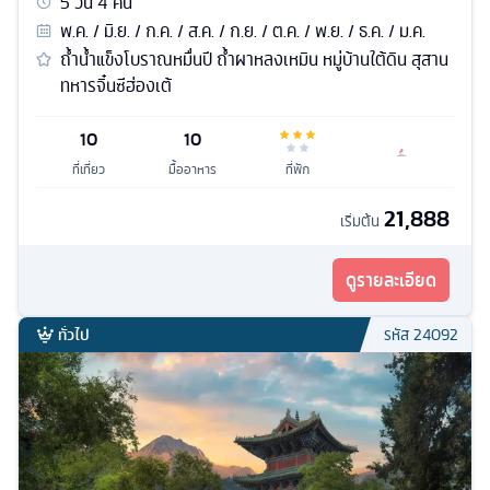
5
วัน
4
คืน
พ.ค. / มิ.ย. / ก.ค. / ส.ค. / ก.ย. / ต.ค. / พ.ย. / ธ.ค. / ม.ค.
ถ้ำน้ำแข็งโบราณหมื่นปี ถ้ำผาหลงเหมิน หมู่บ้านใต้ดิน สุสาน
ทหารจิ๋นซีฮ่องเต้
10
10
ที่เที่ยว
มื้ออาหาร
ที่พัก
21,888
เริ่มต้น
ดูรายละเอียด
ทั่วไป
รหัส
24092