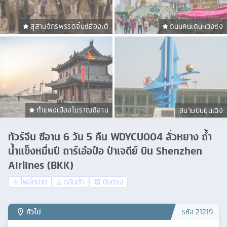
สุสานจักรพรรดิจิ๋นซีฮ่องเต้
ถนนคนเดินหวงซิง
กำแพงเมืองโบราณซีอาน
สนามบินยุนเฉิง
ทัวร์จีน ซีอาน 6 วัน 5 คืน WDYCU004 ลั่วหยาง ถ้ำ
น้ำแข็งหมื่นปี ถาร์เอ๋อป๋อ ป่าเจดีย์ บิน Shenzhen
Airlines (BKK)
ไฟล์ทบ่าย
กลับเช้า
บินตรง
ทั่วไป
รหัส
21219