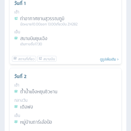
วันที่
1
เช้า
ท่าอากาศยานสุวรรณภูมิ
นัดหมาย
10.00
ออก
13.00
เที่ยวบิน
ZH282
เย็น
สนามบินยุนเฉิง
เดินทางถึง
17.30
ดูรูปเพิ่มเติม
วันที่
2
เช้า
ถ้ำน้ำแข็งหยุนชิวซาน
กลางวัน
เติงฟง
เย็น
หมู่บ้านถาร์เอ๋อป๋อ