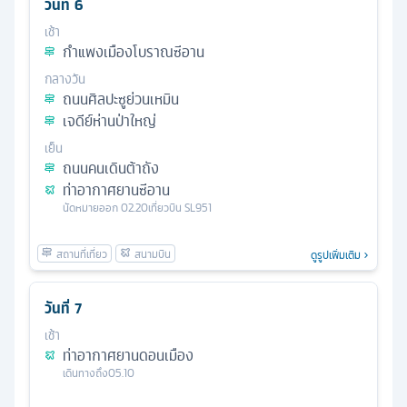
วันที่
6
เช้า
กำแพงเมืองโบราณซีอาน
กลางวัน
ถนนศิลปะซูย่วนเหมิน
เจดีย์ห่านป่าใหญ่
เย็น
ถนนคนเดินต้าถัง
ท่าอากาศยานซีอาน
นัดหมาย
ออก
02.20
เที่ยวบิน
SL951
ดูรูปเพิ่มเติม
วันที่
7
เช้า
ท่าอากาศยานดอนเมือง
เดินทางถึง
05.10