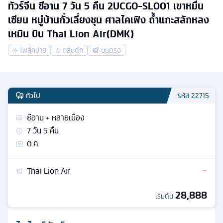
ทัวร์จีน ซีอาน 7 วัน 5 คืน 2UCGO-SL001 เขาหมื่น
เซียน หมู่บ้านกั่วเลี่ยงชุน ศาลไคเฟิง ถ้ำแกะสลักหลง
เหมิน บิน Thai Lion Air(DMK)
ไฟล์ทบ่าย
กลับดึก
บินตรง
ทั่วไป
รหัส
22715
ซีอาน + หลายเมือง
7
วัน
5
คืน
ต.ค.
Thai Lion Air
28,888
เริ่มต้น