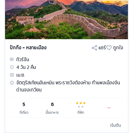
ปักกิ่ง + หลายเมือง
แชร์
ถูกใจ
ทัวร์
จีน
4
วัน
2
คืน
เม.ย.
จัตตุรัสเทียนอันเหมิน พระราชวังต้องห้าม กำแพงเมืองจีน
ด่านจงเกวียน
5
6
ที่เที่ยว
มื้ออาหาร
ที่พัก
เริ่มต้น