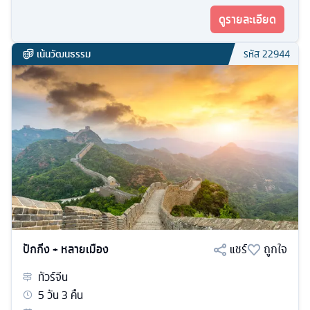
ดูรายละเอียด
เน้นวัฒนธรรม
รหัส
22944
ปักกิ่ง + หลายเมือง
แชร์
ถูกใจ
ทัวร์
จีน
5
วัน
3
คืน