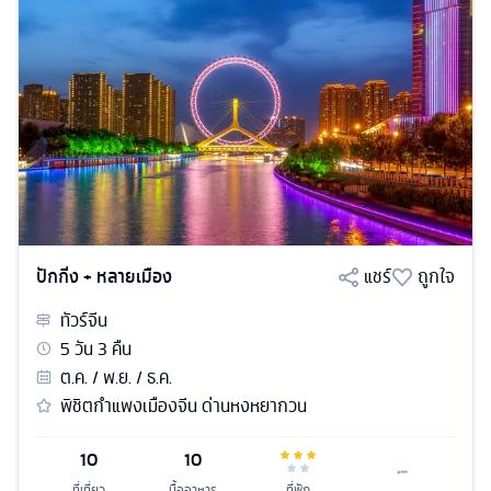
ปักกิ่ง + หลายเมือง
แชร์
ถูกใจ
ทัวร์
จีน
5
วัน
3
คืน
ต.ค. / พ.ย. / ธ.ค.
พิชิตกำแพงเมืองจีน ด่านหงหยากวน
10
10
ที่เที่ยว
มื้ออาหาร
ที่พัก