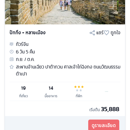
ปักกิ่ง + หลายเมือง
แชร์
ถูกใจ
ทัวร์
จีน
6
วัน
5
คืน
ก.ย. / ต.ค.
สะพานจ้านเฉียว ปาต้ากวน ศาลเจ้าไท่ฉิงกง ถนนวัฒนธรรม
ต้าเปา
19
14
ที่เที่ยว
มื้ออาหาร
ที่พัก
35,888
เริ่มต้น
ดูรายละเอียด