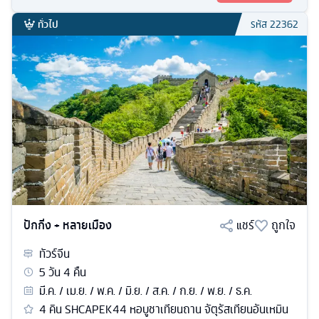
ทั่วไป
รหัส
22362
ปักกิ่ง + หลายเมือง
แชร์
ถูกใจ
ทัวร์
จีน
5
วัน
4
คืน
มี.ค. / เม.ย. / พ.ค. / มิ.ย. / ส.ค. / ก.ย. / พ.ย. / ธ.ค.
4 คิน SHCAPEK44 หอบูชาเทียนถาน จัตุรัสเทียนอันเหมิน