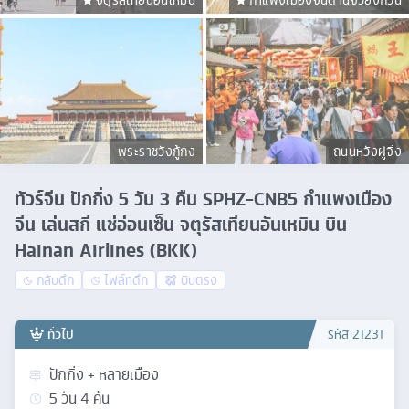
จัตุรัสเทียนอันเหมิน
กำแพงเมืองจีนด่านจวียงกวน
พระราชวังกู้กง
ถนนหวังฝูจิ่ง
ทัวร์จีน ปักกิ่ง 5 วัน 3 คืน SPHZ-CNB5 กำแพงเมือง
จีน เล่นสกี แช่อ่อนเซ็น จตุรัสเทียนอันเหมิน บิน
Hainan Airlines (BKK)
กลับดึก
ไฟล์ทดึก
บินตรง
ทั่วไป
รหัส
21231
ปักกิ่ง + หลายเมือง
5
วัน
4
คืน