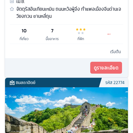
เม.ย.
จัตตุรัสอันเทียนเหมิน ถนนหวังฝู่จิ่ง กำแพงเมืองจีนด่านเจ
วียงกวน ซานหลี่ถุน
10
7
ที่เที่ยว
มื้ออาหาร
ที่พัก
เริ่มต้น
ดูรายละเอียด
ชมสถาปัตย์
รหัส
22774