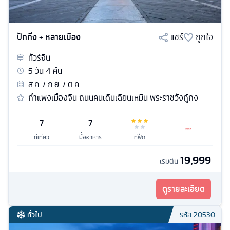
ปักกิ่ง + หลายเมือง
แชร์
ถูกใจ
ทัวร์
จีน
5
วัน
4
คืน
ส.ค. / ก.ย. / ต.ค.
กำแพงเมืองจีน ถนนคนเดินเฉียนเหมิน พระราชวังกู้กง
7
7
ที่เที่ยว
มื้ออาหาร
ที่พัก
19,999
เริ่มต้น
ดูรายละเอียด
ทั่วไป
รหัส
20530