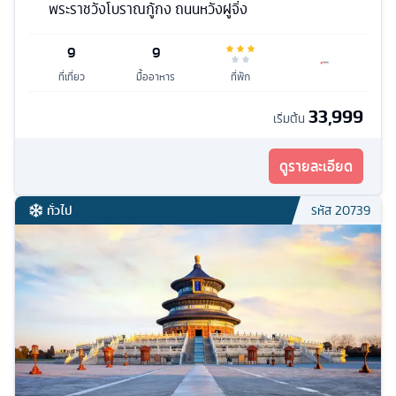
พระราชวังโบราณกู้กง ถนนหวังฝูจิ่ง
9
9
ที่เที่ยว
มื้ออาหาร
ที่พัก
33,999
เริ่มต้น
ดูรายละเอียด
ทั่วไป
รหัส
20739