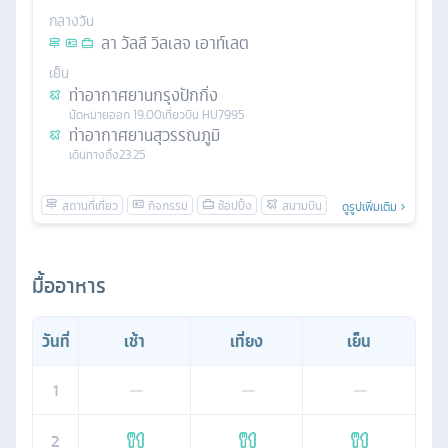
กลางวัน
ลา วัลลี วิลเลจ เอาท์เลต
เย็น
ท่าอากาศยานกรุงปักกิ่ง
นัดหมาย
ออก
19.00
เที่ยวบิน
HU7995
ท่าอากาศยานสุวรรณภูมิ
เดินทางถึง
23.25
ดูรูปเพิ่มเติม
มื้ออาหาร
วันที่
เช้า
เที่ยง
เย็น
1
—
—
—
2